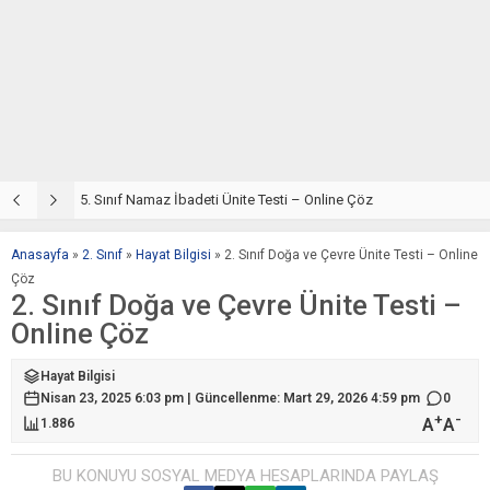
5. Sınıf Din Kültürü ve Ahlak Bilgisi 2. Ünite: Namaz İbadeti Çalışmaları
5. Sınıf Namaz İbadeti Ünite Testi – Online Çöz
5
Anasayfa
»
2. Sınıf
»
Hayat Bilgisi
»
2. Sınıf Doğa ve Çevre Ünite Testi – Online
Çöz
2. Sınıf Doğa ve Çevre Ünite Testi –
Online Çöz
Hayat Bilgisi
Nisan 23, 2025 6:03 pm | Güncellenme: Mart 29, 2026 4:59 pm
0
+
-
A
A
1.886
BU KONUYU SOSYAL MEDYA HESAPLARINDA PAYLAŞ