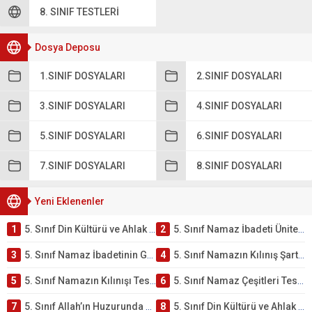
8. SINIF TESTLERI
Dosya Deposu
1.SINIF DOSYALARI
2.SINIF DOSYALARI
3.SINIF DOSYALARI
4.SINIF DOSYALARI
5.SINIF DOSYALARI
6.SINIF DOSYALARI
7.SINIF DOSYALARI
8.SINIF DOSYALARI
Yeni Eklenenler
1
5. Sınıf Din Kültürü ve Ahlak Bilgisi 2. Ünite: Namaz İbadeti Çalışmaları
2
5. Sınıf Namaz İbadeti Ünite Testi – Online Çöz
3
5. Sınıf Namaz İbadetinin Getirdiği Faydalar Testi
4
5. Sınıf Namazın Kılınış Şartları Testi
5
5. Sınıf Namazın Kılınışı Testi – Online Çöz
6
5. Sınıf Namaz Çeşitleri Testi – Online Çöz
7
5. Sınıf Allah’ın Huzurunda Olmak – Namaz İbadeti Testi
8
5. Sınıf Din Kültürü ve Ahlak Bilgisi 1. Ünite: Allah İnancı Çalışmaları