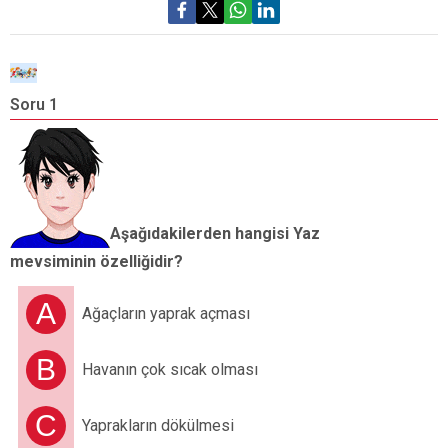
Soru 1
S
D
a
Aşağıdakilerden hangisi Yaz
mevsiminin özelliğidir?
A
Ağaçların yaprak açması
B
Havanın çok sıcak olması
C
Yaprakların dökülmesi