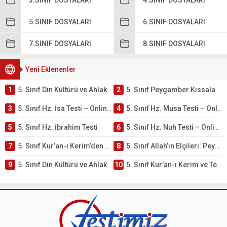
3.SINIF DOSYALARI
4.SINIF DOSYALARI
5.SINIF DOSYALARI
6.SINIF DOSYALARI
7.SINIF DOSYALARI
8.SINIF DOSYALARI
Yeni Eklenenler
1
5. Sınıf Din Kültürü ve Ahlak Bilgisi 4. Ünite: Peygamber Kıssaları Çalışmaları
2
5. Sınıf Peygamber Kıssaları Ünite Testi – Online Çöz
3
5. Sınıf Hz. İsa Testi – Online Çöz
4
5. Sınıf Hz. Musa Testi – Online Çöz
5
5. Sınıf Hz. İbrahim Testi
6
5. Sınıf Hz. Nuh Testi – Online Çöz
7
5. Sınıf Kur’an-ı Kerim’den Öğütler – Peygamber Kıssaları Testi – Online Çöz
8
5. Sınıf Allah’ın Elçileri: Peygamberler Testi – Online Çöz
9
5. Sınıf Din Kültürü ve Ahlak Bilgisi 3. Ünite: Kur’an-ı Kerim Çalışmaları
10
5. Sınıf Kur’an-ı Kerim ve Temel Özellikleri Testi – Online Çöz