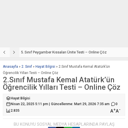
5. Sınıf Din Kültürü ve Ahlak Bilgisi 4. Ünite: Peygamber Kıssaları Çalışmaları
5. Sınıf Peygamber Kıssaları Ünite Testi – Online Çöz
5
Anasayfa
»
2. Sınıf
»
Hayat Bilgisi
»
2.Sınıf Mustafa Kemal Atatürk’ün
Öğrencilik Yılları Testi – Online Çöz
2.Sınıf Mustafa Kemal Atatürk’ün
Öğrencilik Yılları Testi – Online Çöz
Hayat Bilgisi
Nisan 22, 2025 5:11 pm | Güncellenme: Mart 29, 2026 7:35 am
0
+
-
A
A
2.835
BU KONUYU SOSYAL MEDYA HESAPLARINDA PAYLAŞ