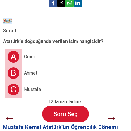
Soru 1
S
Atatürk’e doğduğunda verilen isim hangisidir?
A
d
A
Ömer
B
Ahmet
C
Mustafa
12 tamamladınız.
←
→
Soru Seç
Mustafa Kemal Atatürk’ün Öğrencilik Dönemi