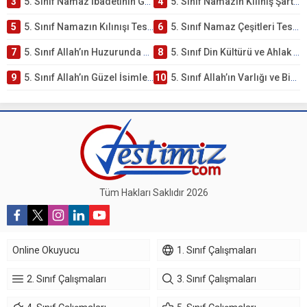
3
5. Sınıf Namaz İbadetinin Getirdiği Faydalar Testi
4
5. Sınıf Namazın Kılınış Şartları Testi
5
5. Sınıf Namazın Kılınışı Testi – Online Çöz
6
5. Sınıf Namaz Çeşitleri Testi – Online Çöz
7
5. Sınıf Allah’ın Huzurunda Olmak – Namaz İbadeti Testi
8
5. Sınıf Din Kültürü ve Ahlak Bilgisi 1. Ünite: Allah İnancı Çalışmaları
9
5. Sınıf Allah’ın Güzel İsimleri Testi – Online Çöz
10
5. Sınıf Allah’ın Varlığı ve Birliği Testi – Online Çöz
Tüm Hakları Saklıdır 2026
Online Okuyucu
1. Sınıf Çalışmaları
2. Sınıf Çalışmaları
3. Sınıf Çalışmaları