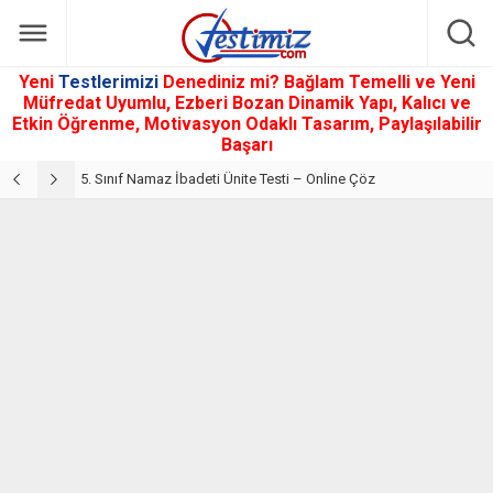
Yeni
Testlerimizi
Denediniz mi? Bağlam Temelli ve Yeni
Müfredat Uyumlu, Ezberi Bozan Dinamik Yapı, Kalıcı ve
Etkin Öğrenme, Motivasyon Odaklı Tasarım, Paylaşılabilir
Başarı
5. Sınıf Din Kültürü ve Ahlak Bilgisi 2. Ünite: Namaz İbadeti Çalışmaları
5. Sınıf Namaz İbadeti Ünite Testi – Online Çöz
5