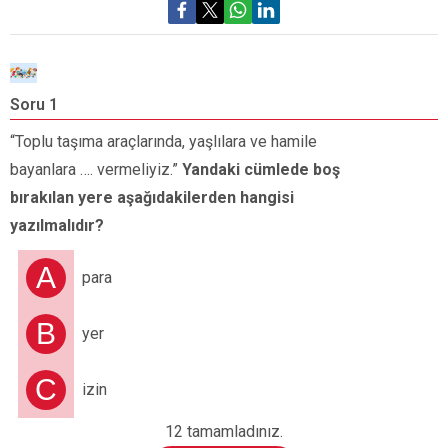
Soru 1
S
“Toplu taşıma araçlarında, yaşlılara ve hamile
A
bayanlara …. vermeliyiz.”
Yandaki cümlede boş
g
bırakılan yere aşağıdakilerden hangisi
yazılmalıdır?
A
para
B
yer
C
izin
12 tamamladınız.