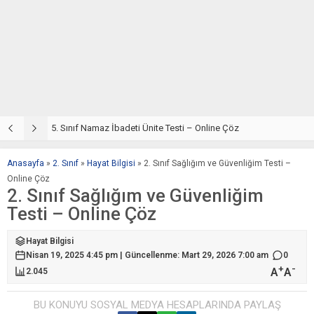
5. Sınıf Din Kültürü ve Ahlak Bilgisi 2. Ünite: Namaz İbadeti Çalışmaları
5. Sınıf Namaz İbadeti Ünite Testi – Online Çöz
5
Anasayfa
»
2. Sınıf
»
Hayat Bilgisi
»
2. Sınıf Sağlığım ve Güvenliğim Testi –
Online Çöz
2. Sınıf Sağlığım ve Güvenliğim
Testi – Online Çöz
Hayat Bilgisi
Nisan 19, 2025 4:45 pm | Güncellenme: Mart 29, 2026 7:00 am
0
+
-
A
A
2.045
BU KONUYU SOSYAL MEDYA HESAPLARINDA PAYLAŞ