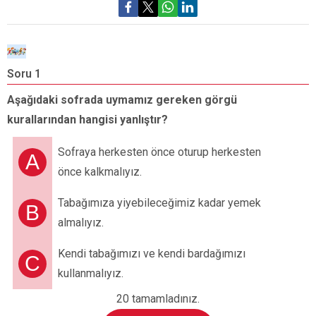
Soru 1
S
Aşağıdaki sofrada uymamız gereken görgü
Ş
kurallarından hangisi yanlıştır?
h
Sofraya herkesten önce oturup herkesten
A
önce kalkmalıyız.
Tabağımıza yiyebileceğimiz kadar yemek
B
almalıyız.
Kendi tabağımızı ve kendi bardağımızı
C
kullanmalıyız.
20 tamamladınız.