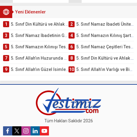
Yeni Eklenenler
1
5. Sınıf Din Kültürü ve Ahlak Bilgisi 2. Ünite: Namaz İbadeti Çalışmaları
2
5. Sınıf Namaz İbadeti Ünite Testi – Online Çöz
3
5. Sınıf Namaz İbadetinin Getirdiği Faydalar Testi
4
5. Sınıf Namazın Kılınış Şartları Testi
5
5. Sınıf Namazın Kılınışı Testi – Online Çöz
6
5. Sınıf Namaz Çeşitleri Testi – Online Çöz
7
5. Sınıf Allah’ın Huzurunda Olmak – Namaz İbadeti Testi
8
5. Sınıf Din Kültürü ve Ahlak Bilgisi 1. Ünite: Allah İnancı Çalışmaları
9
5. Sınıf Allah’ın Güzel İsimleri Testi – Online Çöz
10
5. Sınıf Allah’ın Varlığı ve Birliği Testi – Online Çöz
Tüm Hakları Saklıdır 2026