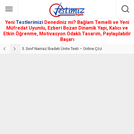
Yeni
Testlerimizi
Denediniz mi? Bağlam Temelli ve Yeni
Müfredat Uyumlu, Ezberi Bozan Dinamik Yapı, Kalıcı ve
Etkin Öğrenme, Motivasyon Odaklı Tasarım, Paylaşılabilir
Başarı
5. Sınıf Din Kültürü ve Ahlak Bilgisi 2. Ünite: Namaz İbadeti Çalışmaları
5. Sınıf Namaz İbadeti Ünite Testi – Online Çöz
5