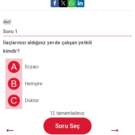
Soru 1
S
İlaçlarınızı aldığınız yerde çalışan yetkili
D
kimdir?
d
A
Eczacı
B
Hemşire
C
Doktor
12 tamamladınız.
←
→
Soru Seç