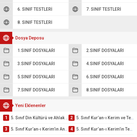
6. SINIF TESTLERI
7. SINIF TESTLERI
8. SINIF TESTLERI
Dosya Deposu
1.SINIF DOSYALARI
2.SINIF DOSYALARI
3.SINIF DOSYALARI
4.SINIF DOSYALARI
5.SINIF DOSYALARI
6.SINIF DOSYALARI
7.SINIF DOSYALARI
8.SINIF DOSYALARI
Yeni Eklenenler
1
5. Sınıf Din Kültürü ve Ahlak Bilgisi 2. Ünite: Kur’an-ı Kerim Çalışmaları
2
5. Sınıf Kur’an-ı Kerim ve Temel Özellikleri Testi – Online Çöz
3
5. Sınıf Kur’an-ı Kerim’in Ana Konuları Testi – Online Çöz
4
5. Sınıf Kur’an-ı Kerim’in Temel Özellikleri ve Önemi Testi – Online Çöz