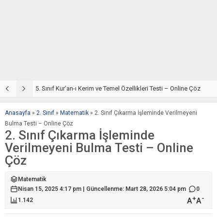
5. Sınıf Din Kültürü ve Ahlak Bilgisi 2. Ünite: Kur’an-ı Kerim Çalışmaları
5. Sınıf Kur’an-ı Kerim ve Temel Özellikleri Testi – Online Çöz
5
Anasayfa
»
2. Sınıf
»
Matematik
»
2. Sınıf Çıkarma İşleminde Verilmeyeni
Bulma Testi – Online Çöz
2. Sınıf Çıkarma İşleminde
Verilmeyeni Bulma Testi – Online
Çöz
Matematik
Nisan 15, 2025 4:17 pm | Güncellenme: Mart 28, 2026 5:04 pm
0
+
-
A
A
1.142