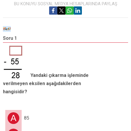
BU KONUYU SOSYAL MEDYA HESAPLARINDA PAYLAŞ
Soru 1
S
v
Yandaki çıkarma işleminde
verilmeyen eksilen aşağıdakilerden
hangisidir?
A
85