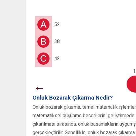
A
52
B
38
C
42
1
←
Onluk Bozarak Çıkarma Nedir?
Onluk bozarak çıkarma, temel matematik işlemlerin
matematiksel düşünme becerilerini geliştirmede ön
çıkarılması sırasında, onluk basamakların uygun 
gerçekleştirilir. Genellikle, onluk bozarak çıkar