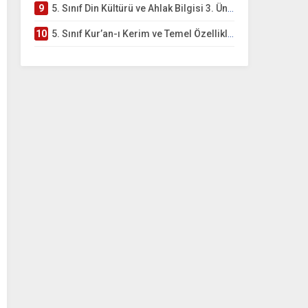
9
5. Sınıf Din Kültürü ve Ahlak Bilgisi 3. Ünite: Kur’an-ı Kerim Çalışmaları
10
5. Sınıf Kur’an-ı Kerim ve Temel Özellikleri Testi – Online Çöz