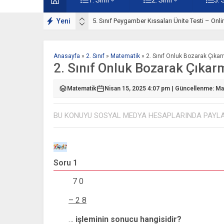
rı Çalışmaları
Yeni
5. Sınıf Peygamber Kıssaları Ünite Testi – Onl
Anasayfa
»
2. Sınıf
»
Matematik
»
2. Sınıf Onluk Bozarak Çıkar
2. Sınıf Onluk Bozarak Çıkar
Matematik
Nisan 15, 2025 4:07 pm | Güncellenme: Ma
BU KONUYU SOSYAL MEDYA HESAPLARINDA PAYL
Soru 1
7 0
– 2 8
…
işleminin sonucu hangisidir?