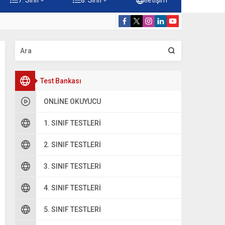
 Çöz
5. Sınıf Hz. M
Test Bankası
ONLINE OKUYUCU
1. SINIF TESTLERI
2. SINIF TESTLERI
oru 2
3. SINIF TESTLERI
8 8
4. SINIF TESTLERI
– 1 9
5. SINIF TESTLERI
…
işleminin sonucu hangisidir?