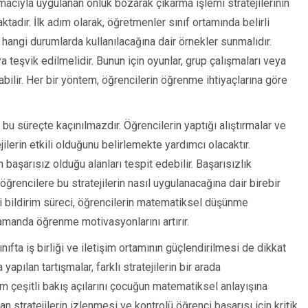
macıyla uygulanan onluk bozarak çıkarma işlemi stratejilerinin
adır. İlk adım olarak, öğretmenler sınıf ortamında belirli
in hangi durumlarda kullanılacağına dair örnekler sunmalıdır.
ya teşvik edilmelidir. Bunun için oyunlar, grup çalışmaları veya
labilir. Her bir yöntem, öğrencilerin öğrenme ihtiyaçlarına göre
 bu süreçte kaçınılmazdır. Öğrencilerin yaptığı alıştırmalar ve
jilerin etkili olduğunu belirlemekte yardımcı olacaktır.
 başarısız olduğu alanları tespit edebilir. Başarısızlık
e öğrencilere bu stratejilerin nasıl uygulanacağına dair birebir
ri bildirim süreci, öğrencilerin matematiksel düşünme
zamanda öğrenme motivasyonlarını artırır.
nıfta iş birliği ve iletişim ortamının güçlendirilmesi de dikkat
apılan tartışmalar, farklı stratejilerin bir arada
um çeşitli bakış açılarını çocuğun matematiksel anlayışına
an stratejilerin izlenmesi ve kontrolü öğrenci başarısı için kritik