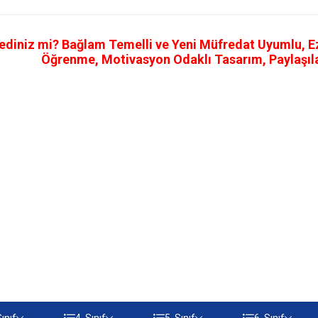
ediniz mi? Bağlam Temelli ve Yeni Müfredat Uyumlu, Ezb
Öğrenme, Motivasyon Odaklı Tasarım, Paylaşılab
Sınıf
4. Sınıf
5. Sınıf
6. Sınıf