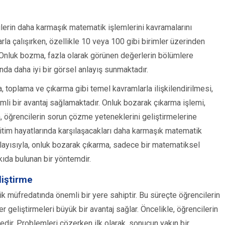
lerin daha karmaşık matematik işlemlerini kavramalarını
arla çalışırken, özellikle 10 veya 100 gibi birimler üzerinden
. Onluk bozma, fazla olarak görünen değerlerin bölümlere
nda daha iyi bir görsel anlayış sunmaktadır.
 toplama ve çıkarma gibi temel kavramlarla ilişkilendirilmesi,
i bir avantaj sağlamaktadır. Onluk bozarak çıkarma işlemi,
, öğrencilerin sorun çözme yeteneklerini geliştirmelerine
ğitim hayatlarında karşılaşacakları daha karmaşık matematik
olayısıyla, onluk bozarak çıkarma, sadece bir matematiksel
ıda bulunan bir yöntemdir.
liştirme
ik müfredatında önemli bir yere sahiptir. Bu süreçte öğrencilerin
er geliştirmeleri büyük bir avantaj sağlar. Öncelikle, öğrencilerin
dir. Problemleri çözerken ilk olarak, sonucun yakın bir