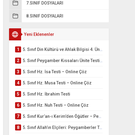
7.SINIF DOSYALARI
8.SINIF DOSYALARI
Yeni Eklenenler
1
5. Sınıf Din Kültürü ve Ahlak Bilgisi 4. Ünite: Peygamber Kıssaları Çalışmaları
2
5. Sınıf Peygamber Kıssaları Ünite Testi – Online Çöz
3
5. Sınıf Hz. İsa Testi – Online Çöz
4
5. Sınıf Hz. Musa Testi – Online Çöz
5
5. Sınıf Hz. İbrahim Testi
6
5. Sınıf Hz. Nuh Testi – Online Çöz
7
5. Sınıf Kur’an-ı Kerim’den Öğütler – Peygamber Kıssaları Testi – Online Çöz
8
5. Sınıf Allah’ın Elçileri: Peygamberler Testi – Online Çöz