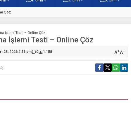
ine Çöz
5. Sınıf Hz. İsa Testi – Online
ma İşlemi Testi – Online Çöz
ma İşlemi Testi – Online Çöz
+
-
A
A
rt 28, 2026 4:53 pm
0
1.158
AŞ
S