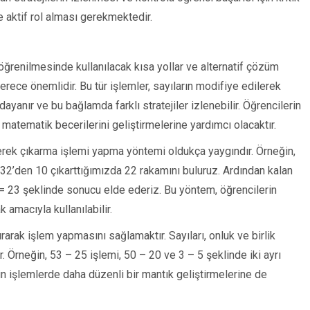
e aktif rol alması gerekmektedir.
ğrenilmesinde kullanılacak kısa yollar ve alternatif çözüm
 derece önemlidir. Bu tür işlemler, sayıların modifiye edilerek
yanır ve bu bağlamda farklı stratejiler izlenebilir. Öğrencilerin
 matematik becerilerini geliştirmelerine yardımcı olacaktır.
irerek çıkarma işlemi yapma yöntemi oldukça yaygındır. Örneğin,
, 32’den 10 çıkarttığımızda 22 rakamını buluruz. Ardından kalan
= 23 şeklinde sonucu elde ederiz. Bu yöntem, öğrencilerin
amacıyla kullanılabilir.
ırarak işlem yapmasını sağlamaktır. Sayıları, onluk ve birlik
r. Örneğin, 53 – 25 işlemi, 50 – 20 ve 3 – 5 şeklinde iki ayrı
rin işlemlerde daha düzenli bir mantık geliştirmelerine de