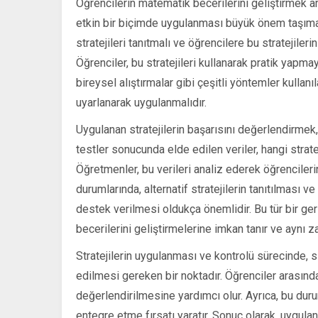
Öğrencilerin matematik becerilerini geliştirmek a
etkin bir biçimde uygulanması büyük önem taşımakt
stratejileri tanıtmalı ve öğrencilere bu stratejiler
Öğrenciler, bu stratejileri kullanarak pratik yapma
bireysel alıştırmalar gibi çeşitli yöntemler kullanı
uyarlanarak uygulanmalıdır.
Uygulanan stratejilerin başarısını değerlendirmek,
testler sonucunda elde edilen veriler, hangi strate
Öğretmenler, bu verileri analiz ederek öğrencilerin
durumlarında, alternatif stratejilerin tanıtılması v
destek verilmesi oldukça önemlidir. Bu tür bir ge
becerilerini geliştirmelerine imkan tanır ve aynı 
Stratejilerin uygulanması ve kontrolü sürecinde, sı
edilmesi gereken bir noktadır. Öğrenciler arasında y
değerlendirilmesine yardımcı olur. Ayrıca, bu dur
entegre etme fırsatı yaratır. Sonuç olarak, uygulan