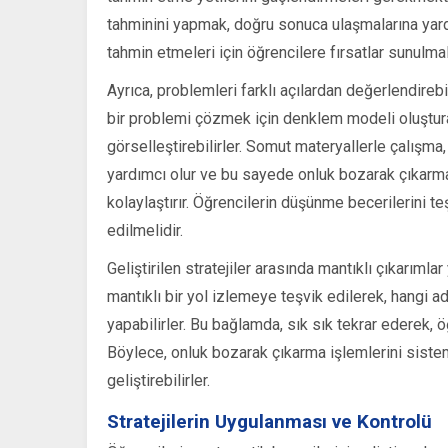
tahminini yapmak, doğru sonuca ulaşmalarına yard
tahmin etmeleri için öğrencilere fırsatlar sunulmalı
Ayrıca, problemleri farklı açılardan değerlendireb
bir problemi çözmek için denklem modeli oluştura
görselleştirebilirler. Somut materyallerle çalışma
yardımcı olur ve bu sayede onluk bozarak çıkarma 
kolaylaştırır. Öğrencilerin düşünme becerilerini t
edilmelidir.
Geliştirilen stratejiler arasında mantıklı çıkarım
mantıklı bir yol izlemeye teşvik edilerek, hangi a
yapabilirler. Bu bağlamda, sık sık tekrar ederek, öğ
Böylece, onluk bozarak çıkarma işlemlerini sistem
geliştirebilirler.
Stratejilerin Uygulanması ve Kontrolü