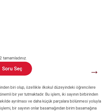
2 tamamladınız.
→
Soru Seç
den biri olup, özellikle ilkokul düzeyindeki öğrencilere
emli bir yer tutmaktadır. Bu işlem, iki sayının birbirinden
şekilde ayrılması ve daha küçük parçalara bölünmesi yoluyla
ma işlemi, bir sayının onlar basamağından birim basamağına