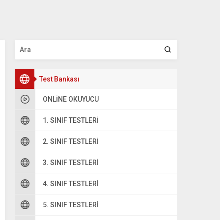
Test Bankası
ONLINE OKUYUCU
1. SINIF TESTLERI
2. SINIF TESTLERI
oru 2
3. SINIF TESTLERI
4. SINIF TESTLERI
Hangisinin simetrisi vardır?
5. SINIF TESTLERI
A
F