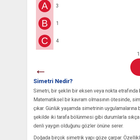
A
3
B
1
C
4
1
←
Simetri Nedir?
Simetri, bir şeklin bir eksen veya nokta etrafında 
Matematiksel bir kavram olmasının ötesinde, sime
çıkar. Günlük yaşamda simetrinin uygulamalarına b
şekilde iki tarafa bölünmesi gibi durumlarla sıkça k
denli yaygın olduğunu gözler önüne serer.
Doğada birçok simetrik yapı göze çarpar. Özellikle