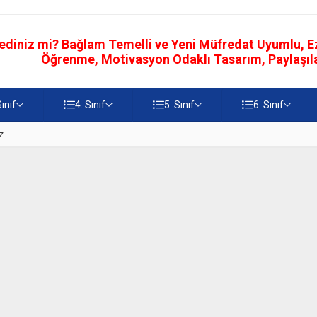
ediniz mi? Bağlam Temelli ve Yeni Müfredat Uyumlu, Ezb
Öğrenme, Motivasyon Odaklı Tasarım, Paylaşılab
Sınıf
4. Sınıf
5. Sınıf
6. Sınıf
z
5. Sınıf Namaz İbadetinin Geti