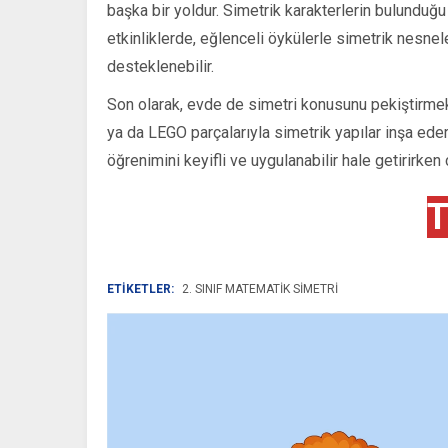
başka bir yoldur. Simetrik karakterlerin bulunduğu f
etkinliklerde, eğlenceli öykülerle simetrik nesne
desteklenebilir.
Son olarak, evde de simetri konusunu pekiştirmek iç
ya da LEGO parçalarıyla simetrik yapılar inşa ederek
öğrenimini keyifli ve uygulanabilir hale getirirken ço
T
ETİKETLER:
2. SINIF MATEMATIK SIMETRI