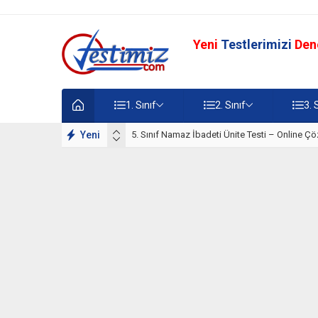
Yeni
Testlerimizi
Den
1. Sınıf
2. Sınıf
3. 
lışmaları
Yeni
5. Sınıf Namaz İbadeti Ünite Testi – Online Çö