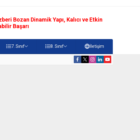
eri Bozan Dinamik Yapı, Kalıcı ve Etkin
ilir Başarı
7. Sınıf
8. Sınıf
İletişim
rdiği Faydalar Testi
5. Sınıf Namazı