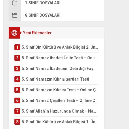
7.SINIF DOSYALARI
8.SINIF DOSYALARI
Yeni Eklenenler
1
5. Sınıf Din Kültürü ve Ahlak Bilgisi 2. Ünite: Namaz İbadeti Çalışmaları
2
5. Sınıf Namaz İbadeti Ünite Testi – Online Çöz
3
5. Sınıf Namaz İbadetinin Getirdiği Faydalar Testi
4
5. Sınıf Namazın Kılınış Şartları Testi
5
5. Sınıf Namazın Kılınışı Testi – Online Çöz
6
5. Sınıf Namaz Çeşitleri Testi – Online Çöz
7
5. Sınıf Allah’ın Huzurunda Olmak – Namaz İbadeti Testi
8
5. Sınıf Din Kültürü ve Ahlak Bilgisi 1. Ünite: Allah İnancı Çalışmaları