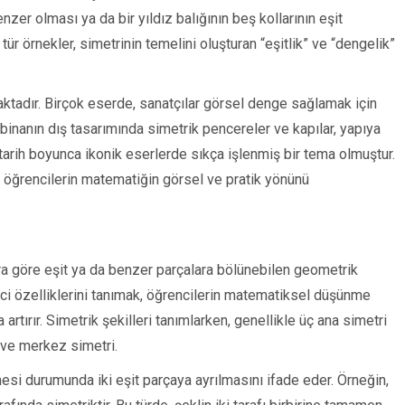
enzer olması ya da bir yıldız balığının beş kollarının eşit
tür örnekler, simetrinin temelini oluşturan “eşitlik” ve “dengelik”
aktadır. Birçok eserde, sanatçılar görsel denge sağlamak için
binanın dış tasarımında simetrik pencereler ve kapılar, yapıya
 tarih boyunca ikonik eserlerde sıkça işlenmiş bir tema olmuştur.
 öğrencilerin matematiğin görsel ve pratik yönünü
lara göre eşit ya da benzer parçalara bölünebilen geometrik
edici özelliklerini tanımak, öğrencilerin matematiksel düşünme
a artırır. Simetrik şekilleri tanımlarken, genellikle üç ana simetri
i ve merkez simetri.
esi durumunda iki eşit parçaya ayrılmasını ifade eder. Örneğin,