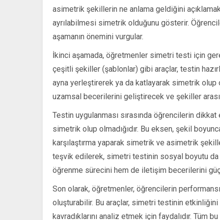
asimetrik şekillerin ne anlama geldiğini açıklamakl
ayrılabilmesi simetrik olduğunu gösterir. Öğrencil
aşamanın önemini vurgular.
İkinci aşamada, öğretmenler simetri testi için ger
çeşitli şekiller (şablonlar) gibi araçlar, testin hazı
ayna yerleştirerek ya da katlayarak simetrik olup o
uzamsal becerilerini geliştirecek ve şekiller arasın
Testin uygulanması sırasında öğrencilerin dikkat e
simetrik olup olmadığıdır. Bu eksen, şekil boyunca
karşılaştırma yaparak simetrik ve asimetrik şekiller
teşvik edilerek, simetri testinin sosyal boyutu da 
öğrenme sürecini hem de iletişim becerilerini güç
Son olarak, öğretmenler, öğrencilerin performansı
oluşturabilir. Bu araçlar, simetri testinin etkinliği
kavradıklarını analiz etmek için faydalıdır. Tüm bu 