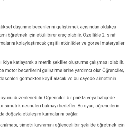
tiksel düşünme becerilerini geliştirmek açısından oldukça
mı öğretmek için etkili birer araç olabilir. Özellikle 2. sınıf
malarını kolaylaştıracak çeşitli etkinlikler ve görsel materyaller
nı ikiye katlayarak simetrik şekiller oluşturma çalışması olabilir.
e motor becerilerini geliştirmelerine yardımcı olur. Öğrenciler,
k desenleri görmekten keyif alacak ve bu sayede simetrinin
oyunu düzenlenebilir. Öğrenciler, bir parkta veya bahçede
bi simetrik nesneleri bulmayı hedefler. Bu oyun, öğrencilerin
a doğayla etkileşim kurmalarını sağlar.
lanılması, simetri kavramını eğlenceli bir şekilde öğretmek için