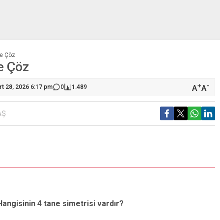
ne Çöz
ne Çöz
+
-
A
A
rt 28, 2026 6:17 pm
0
1.489
AŞ
S
Hangisinin 4 tane simetrisi vardır?