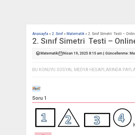
Anasayfa
»
2. Sınıf
»
Matematik
»
2. Sınıf Simetri Testi – Onli
2. Sınıf Simetri Testi – Onli
Matematik
Nisan 19, 2025 8:15 am | Güncellenme: Ma
BU KONUYU SOSYAL MEDYA HESAPLARINDA PAYL
Soru 1