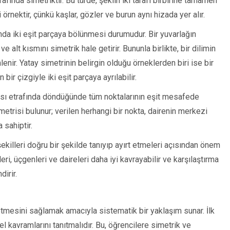
afında simetriktir. Bu türde, şeklin iki tarafı birbirine tamamen
örnektir, çünkü kaşlar, gözler ve burun aynı hizada yer alır.
fında iki eşit parçaya bölünmesi durumudur. Bir yuvarlağın
e alt kısmını simetrik hale getirir. Bununla birlikte, bir dilimin
enir. Yatay simetrinin belirgin olduğu örneklerden biri ise bir
ir çizgiyle iki eşit parçaya ayrılabilir.
tası etrafında döndüğünde tüm noktalarının eşit mesafede
etrisi bulunur; verilen herhangi bir nokta, dairenin merkezi
 sahiptir.
şekilleri doğru bir şekilde tanıyıp ayırt etmeleri açısından önem
nleri, üçgenleri ve daireleri daha iyi kavrayabilir ve karşılaştırma
irir.
t etmesini sağlamak amacıyla sistematik bir yaklaşım sunar. İlk
 kavramlarını tanıtmalıdır. Bu, öğrencilere simetrik ve