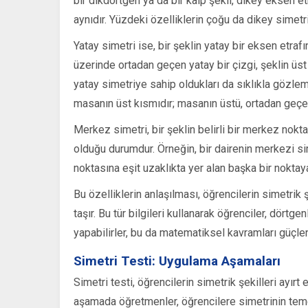
bir dikdörtgen ya da bir kalp şekli, dikey eksen etr
aynıdır. Yüzdeki özelliklerin çoğu da dikey simetri 
Yatay simetri ise, bir şeklin yatay bir eksen etra
üzerinde ortadan geçen yatay bir çizgi, şeklin üst v
yatay simetriye sahip oldukları da sıklıkla gözleml
masanın üst kısmıdır; masanın üstü, ortadan geçen b
Merkez simetri, bir şeklin belirli bir merkez nok
olduğu durumdur. Örneğin, bir dairenin merkezi sim
noktasına eşit uzaklıkta yer alan başka bir noktaya
Bu özelliklerin anlaşılması, öğrencilerin simetrik 
taşır. Bu tür bilgileri kullanarak öğrenciler, dörtge
yapabilirler, bu da matematiksel kavramları güçlend
Simetri Testi: Uygulama Aşamaları
Simetri testi, öğrencilerin simetrik şekilleri ayır
aşamada öğretmenler, öğrencilere simetrinin temel