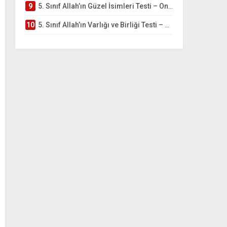
9
5. Sınıf Allah’ın Güzel İsimleri Testi – Online Çöz
10
5. Sınıf Allah’ın Varlığı ve Birliği Testi – Online Çöz