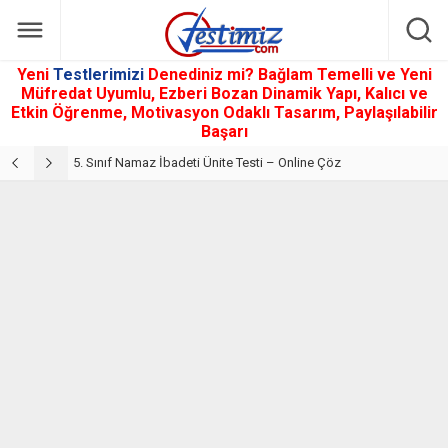
Yeni
Testlerimizi
Denediniz mi? Bağlam Temelli ve Yeni
Müfredat Uyumlu, Ezberi Bozan Dinamik Yapı, Kalıcı ve
Etkin Öğrenme, Motivasyon Odaklı Tasarım, Paylaşılabilir
Başarı
5. Sınıf Din Kültürü ve Ahlak Bilgisi 2. Ünite: Namaz İbadeti Çalışmaları
5. Sınıf Namaz İbadeti Ünite Testi – Online Çöz
5