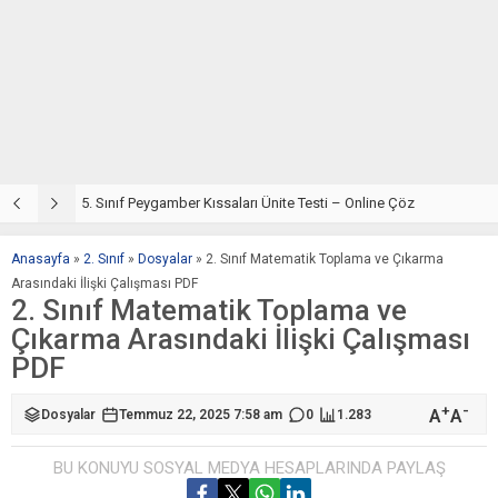
5. Sınıf Din Kültürü ve Ahlak Bilgisi 4. Ünite: Peygamber Kıssaları Çalışmaları
5. Sınıf Peygamber Kıssaları Ünite Testi – Online Çöz
5
Anasayfa
»
2. Sınıf
»
Dosyalar
»
2. Sınıf Matematik Toplama ve Çıkarma
Arasındaki İlişki Çalışması PDF
2. Sınıf Matematik Toplama ve
Çıkarma Arasındaki İlişki Çalışması
PDF
+
-
A
A
Dosyalar
Temmuz 22, 2025 7:58 am
0
1.283
BU KONUYU SOSYAL MEDYA HESAPLARINDA PAYLAŞ