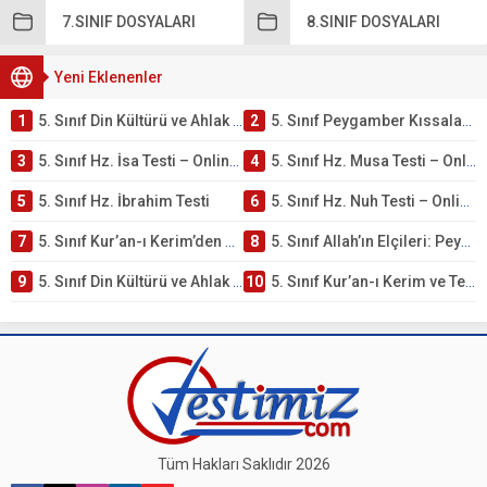
7.SINIF DOSYALARI
8.SINIF DOSYALARI
Yeni Eklenenler
1
5. Sınıf Din Kültürü ve Ahlak Bilgisi 4. Ünite: Peygamber Kıssaları Çalışmaları
2
5. Sınıf Peygamber Kıssaları Ünite Testi – Online Çöz
3
5. Sınıf Hz. İsa Testi – Online Çöz
4
5. Sınıf Hz. Musa Testi – Online Çöz
5
5. Sınıf Hz. İbrahim Testi
6
5. Sınıf Hz. Nuh Testi – Online Çöz
7
5. Sınıf Kur’an-ı Kerim’den Öğütler – Peygamber Kıssaları Testi – Online Çöz
8
5. Sınıf Allah’ın Elçileri: Peygamberler Testi – Online Çöz
9
5. Sınıf Din Kültürü ve Ahlak Bilgisi 3. Ünite: Kur’an-ı Kerim Çalışmaları
10
5. Sınıf Kur’an-ı Kerim ve Temel Özellikleri Testi – Online Çöz
Tüm Hakları Saklıdır 2026