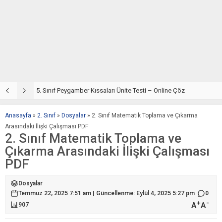
5. Sınıf Din Kültürü ve Ahlak Bilgisi 4. Ünite: Peygamber Kıssaları Çalışmaları
5. Sınıf Peygamber Kıssaları Ünite Testi – Online Çöz
5
Anasayfa
»
2. Sınıf
»
Dosyalar
»
2. Sınıf Matematik Toplama ve Çıkarma
Arasındaki İlişki Çalışması PDF
2. Sınıf Matematik Toplama ve
Çıkarma Arasındaki İlişki Çalışması
PDF
Dosyalar
Temmuz 22, 2025 7:51 am | Güncellenme: Eylül 4, 2025 5:27 pm
0
+
-
A
A
907