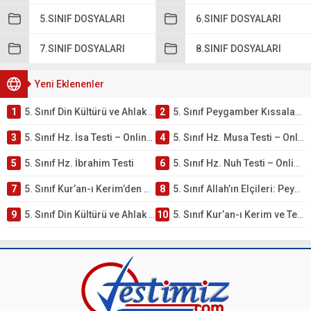
5.SINIF DOSYALARI
6.SINIF DOSYALARI
7.SINIF DOSYALARI
8.SINIF DOSYALARI
Yeni Eklenenler
1
5. Sınıf Din Kültürü ve Ahlak Bilgisi 4. Ünite: Peygamber Kıssaları Çalışmaları
2
5. Sınıf Peygamber Kıssaları Ünite Testi – Online Çöz
3
5. Sınıf Hz. İsa Testi – Online Çöz
4
5. Sınıf Hz. Musa Testi – Online Çöz
5
5. Sınıf Hz. İbrahim Testi
6
5. Sınıf Hz. Nuh Testi – Online Çöz
7
5. Sınıf Kur’an-ı Kerim’den Öğütler – Peygamber Kıssaları Testi – Online Çöz
8
5. Sınıf Allah’ın Elçileri: Peygamberler Testi – Online Çöz
9
5. Sınıf Din Kültürü ve Ahlak Bilgisi 3. Ünite: Kur’an-ı Kerim Çalışmaları
10
5. Sınıf Kur’an-ı Kerim ve Temel Özellikleri Testi – Online Çöz