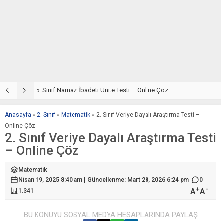
5. Sınıf Din Kültürü ve Ahlak Bilgisi 2. Ünite: Namaz İbadeti Çalışmaları
5. Sınıf Namaz İbadeti Ünite Testi – Online Çöz
5
Anasayfa
»
2. Sınıf
»
Matematik
»
2. Sınıf Veriye Dayalı Araştırma Testi –
Online Çöz
2. Sınıf Veriye Dayalı Araştırma Testi
– Online Çöz
Matematik
Nisan 19, 2025 8:40 am | Güncellenme: Mart 28, 2026 6:24 pm
0
+
-
A
A
1.341
BU KONUYU SOSYAL MEDYA HESAPLARINDA PAYLAŞ