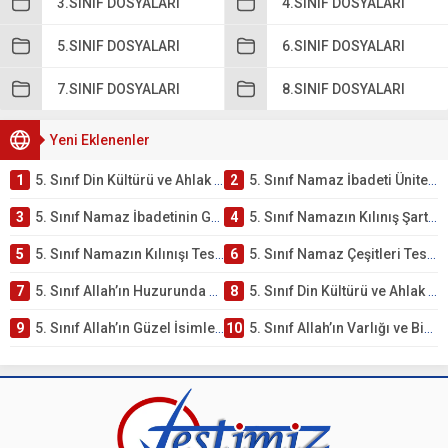
3.SINIF DOSYALARI
4.SINIF DOSYALARI
5.SINIF DOSYALARI
6.SINIF DOSYALARI
7.SINIF DOSYALARI
8.SINIF DOSYALARI
Yeni Eklenenler
1
5. Sınıf Din Kültürü ve Ahlak Bilgisi 2. Ünite: Namaz İbadeti Çalışmaları
2
5. Sınıf Namaz İbadeti Ünite Testi – Online Çöz
3
5. Sınıf Namaz İbadetinin Getirdiği Faydalar Testi
4
5. Sınıf Namazın Kılınış Şartları Testi
5
5. Sınıf Namazın Kılınışı Testi – Online Çöz
6
5. Sınıf Namaz Çeşitleri Testi – Online Çöz
7
5. Sınıf Allah’ın Huzurunda Olmak – Namaz İbadeti Testi
8
5. Sınıf Din Kültürü ve Ahlak Bilgisi 1. Ünite: Allah İnancı Çalışmaları
9
5. Sınıf Allah’ın Güzel İsimleri Testi – Online Çöz
10
5. Sınıf Allah’ın Varlığı ve Birliği Testi – Online Çöz