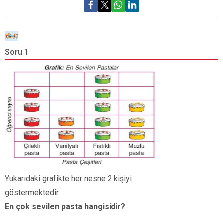
Soru 1
S
Yukarıdaki grafikte her nesne 2 kişiyi
K
göstermektedir.
En çok sevilen pasta hangisidir?