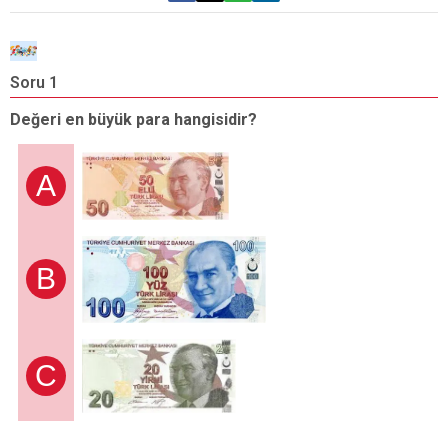
Soru 1
S
Değeri en büyük para hangisidir?
D
A
B
C