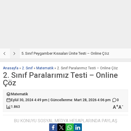
5. Sınıf Din Kültürü ve Ahlak Bilgisi 4. Ünite: Peygamber Kıssaları Çalışmaları
5. Sınıf Peygamber Kıssaları Ünite Testi – Online Çöz
5
Anasayfa
»
2. Sınıf
»
Matematik
»
2. Sınıf Paralarımız Testi – Online Çöz
2. Sınıf Paralarımız Testi – Online
Çöz
Matematik
Eylül 30, 2024 4:49 pm | Güncellenme: Mart 28, 2026 4:06 pm
0
+
-
A
A
1.863
BU KONUYU SOSYAL MEDYA HESAPLARINDA PAYLAŞ