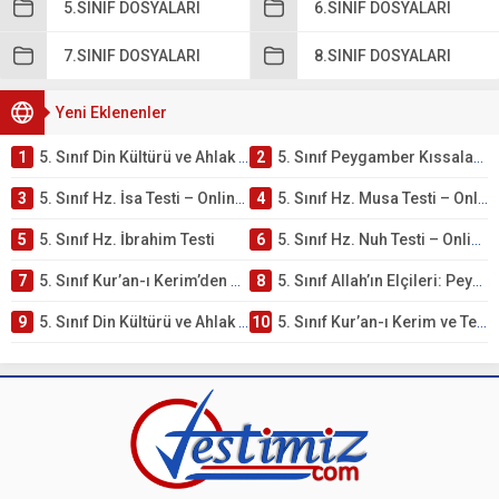
5.SINIF DOSYALARI
6.SINIF DOSYALARI
7.SINIF DOSYALARI
8.SINIF DOSYALARI
Yeni Eklenenler
1
5. Sınıf Din Kültürü ve Ahlak Bilgisi 4. Ünite: Peygamber Kıssaları Çalışmaları
2
5. Sınıf Peygamber Kıssaları Ünite Testi – Online Çöz
3
5. Sınıf Hz. İsa Testi – Online Çöz
4
5. Sınıf Hz. Musa Testi – Online Çöz
5
5. Sınıf Hz. İbrahim Testi
6
5. Sınıf Hz. Nuh Testi – Online Çöz
7
5. Sınıf Kur’an-ı Kerim’den Öğütler – Peygamber Kıssaları Testi – Online Çöz
8
5. Sınıf Allah’ın Elçileri: Peygamberler Testi – Online Çöz
9
5. Sınıf Din Kültürü ve Ahlak Bilgisi 3. Ünite: Kur’an-ı Kerim Çalışmaları
10
5. Sınıf Kur’an-ı Kerim ve Temel Özellikleri Testi – Online Çöz