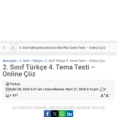
5. Sınıf Din Kültürü ve Ahlak Bilgisi 4. Ünite: Mimarimizde Dini Motifler Çalışmaları
5. Sınıf Mimarimizde Dini Motifler Ünite Testi – Online Çöz
5
Anasayfa
»
2. Sınıf
»
Türkçe
»
2. Sınıf Türkçe 4. Tema Testi – Online Çöz
2. Sınıf Türkçe 4. Tema Testi –
Online Çöz
Türkçe
Eylül 28, 2024 6:07 am | Güncellenme: Mart 27, 2026 6:16 pm
0
+
-
A
A
1.437
BU KONUYU SOSYAL MEDYA HESAPLARINDA PAYLAŞ