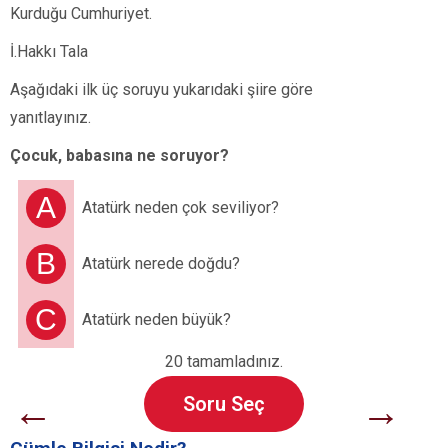
Kurduğu Cumhuriyet.
İ.Hakkı Tala
Aşağıdaki ilk üç soruyu yukarıdaki şiire göre
yanıtlayınız.
Çocuk, babasına ne soruyor?
A
Atatürk neden çok seviliyor?
B
Atatürk nerede doğdu?
C
Atatürk neden büyük?
20 tamamladınız.
←
→
Soru Seç