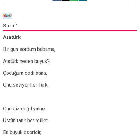
Soru 1
S
Atatürk
A
Bir gün sordum babama,
Atatürk neden büyük?
Çocuğum dedi bana,
Onu seviyor her Türk.
Onu biz değil yalnız
Üstün tanır her millet.
En büyük eseridir,