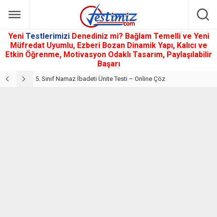
Yeni
Testlerimizi
Denediniz mi? Bağlam Temelli ve Yeni
Müfredat Uyumlu, Ezberi Bozan Dinamik Yapı, Kalıcı ve
Etkin Öğrenme, Motivasyon Odaklı Tasarım, Paylaşılabilir
Başarı
5. Sınıf Din Kültürü ve Ahlak Bilgisi 2. Ünite: Namaz İbadeti Çalışmaları
5. Sınıf Namaz İbadeti Ünite Testi – Online Çöz
5