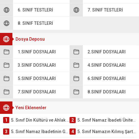
6. SINIF TESTLERI
7. SINIF TESTLERI
8. SINIF TESTLERI
Dosya Deposu
1.SINIF DOSYALARI
2.SINIF DOSYALARI
3.SINIF DOSYALARI
4.SINIF DOSYALARI
5.SINIF DOSYALARI
6.SINIF DOSYALARI
7.SINIF DOSYALARI
8.SINIF DOSYALARI
Yeni Eklenenler
1
5. Sınıf Din Kültürü ve Ahlak Bilgisi 2. Ünite: Namaz İbadeti Çalışmaları
2
5. Sınıf Namaz İbadeti Ünite Testi – Online Çöz
3
5. Sınıf Namaz İbadetinin Getirdiği Faydalar Testi
4
5. Sınıf Namazın Kılınış Şartları Testi