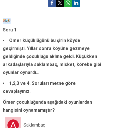
Soru 1
S
Ömer küçüklüğünü bu şirin köyde
Ö
geçirmişti. Yıllar sonra köyüne gezmeye
geldiğinde çocukluğu aklına geldi. Küçükken
arkadaşlarıyla saklambaç, misket, körebe gibi
oyunlar oynardı…
1,2,3 ve 4. Soruları metne göre
cevaplayınız.
Ömer çocukluğunda aşağıdaki oyunlardan
hangisini oynamamıştır?
A
Saklambaç