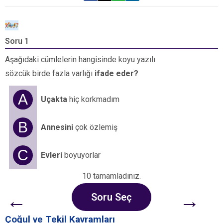
Soru 1
S
Aşağıdaki cümlelerin hangisinde koyu yazılı
K
sözcük birde fazla varlığı
ifade eder?
h
A
Uçakta
hiç korkmadım
B
Annesini
çok özlemiş
C
Evleri
boyuyorlar
10 tamamladınız.
←
→
Soru Seç
Çoğul ve Tekil Kavramları