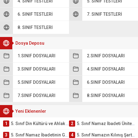
4. SINIF TESTLERI
5. SINIF TESTLERI
6. SINIF TESTLERI
7. SINIF TESTLERI
8. SINIF TESTLERI
Dosya Deposu
1.SINIF DOSYALARI
2.SINIF DOSYALARI
3.SINIF DOSYALARI
4.SINIF DOSYALARI
5.SINIF DOSYALARI
6.SINIF DOSYALARI
7.SINIF DOSYALARI
8.SINIF DOSYALARI
Yeni Eklenenler
1
5. Sınıf Din Kültürü ve Ahlak Bilgisi 2. Ünite: Namaz İbadeti Çalışmaları
2
5. Sınıf Namaz İbadeti Ünite Testi – Online Çöz
3
5. Sınıf Namaz İbadetinin Getirdiği Faydalar Testi
4
5. Sınıf Namazın Kılınış Şartları Testi