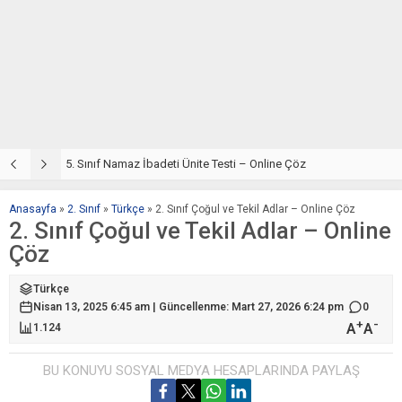
5. Sınıf Din Kültürü ve Ahlak Bilgisi 2. Ünite: Namaz İbadeti Çalışmaları
5. Sınıf Namaz İbadeti Ünite Testi – Online Çöz
5
Anasayfa
»
2. Sınıf
»
Türkçe
»
2. Sınıf Çoğul ve Tekil Adlar – Online Çöz
2. Sınıf Çoğul ve Tekil Adlar – Online
Çöz
Türkçe
Nisan 13, 2025 6:45 am | Güncellenme: Mart 27, 2026 6:24 pm
0
+
-
A
A
1.124
BU KONUYU SOSYAL MEDYA HESAPLARINDA PAYLAŞ