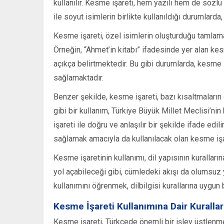
kullanılır. Kesme işareti, hem yazılı hem de sözlü d
ile soyut isimlerin birlikte kullanıldığı durumlarda
Kesme işareti, özel isimlerin oluşturduğu tamlamal
Örneğin, “Ahmet’in kitabı” ifadesinde yer alan ke
açıkça belirtmektedir. Bu gibi durumlarda, kesme i
sağlamaktadır.
Benzer şekilde, kesme işareti, bazı kısaltmaların o
gibi bir kullanım, Türkiye Büyük Millet Meclisi’ni
işareti ile doğru ve anlaşılır bir şekilde ifade ed
sağlamak amacıyla da kullanılacak olan kesme işa
Kesme işaretinin kullanımı, dil yapısının kurallar
yol açabileceği gibi, cümledeki akışı da olumsuz 
kullanımını öğrenmek, dilbilgisi kurallarına uygun 
Kesme İşareti Kullanımına Dair Kurallar
Kesme işareti, Türkçede önemli bir işlev üstlenm