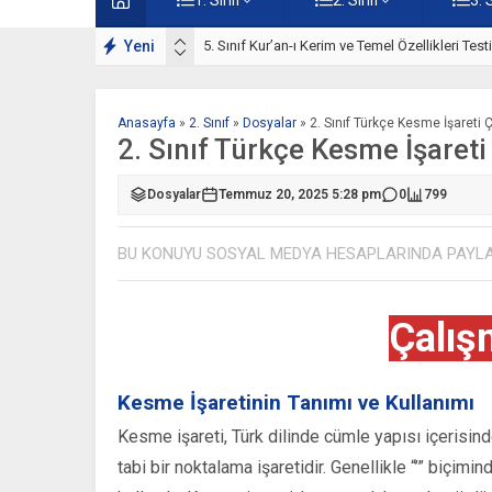
ışmaları
Yeni
5. Sınıf Kur’an-ı Kerim ve Temel Özellikleri Tes
Anasayfa
»
2. Sınıf
»
Dosyalar
»
2. Sınıf Türkçe Kesme İşareti
2. Sınıf Türkçe Kesme İşaret
Dosyalar
Temmuz 20, 2025 5:28 pm
0
799
BU KONUYU SOSYAL MEDYA HESAPLARINDA PAYL
Çalış
Kesme İşaretinin Tanımı ve Kullanımı
Kesme işareti, Türk dilinde cümle yapısı içerisinde
tabi bir noktalama işaretidir. Genellikle “’” biçim