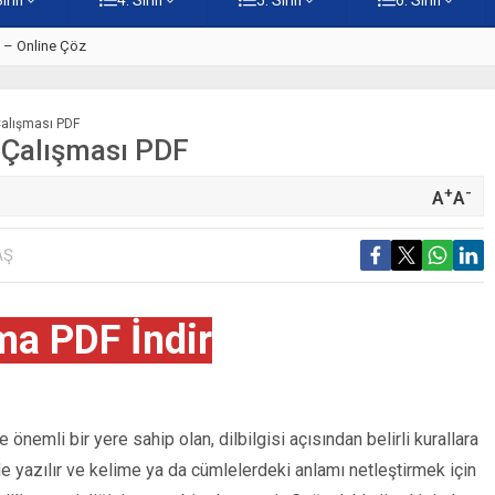
ti – Online Çöz
5. Sınıf Kur’an-ı Kerim’in Ana 
 Çalışması PDF
i Çalışması PDF
+
-
A
A
AŞ
ma PDF İndir
 önemli bir yere sahip olan, dilbilgisi açısından belirli kurallara
inde yazılır ve kelime ya da cümlelerdeki anlamı netleştirmek için