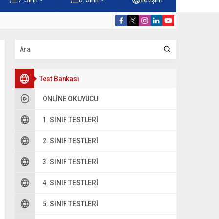
Konuları Testi – Online Çöz
5. Sınıf Kur’a
Test Bankası
ONLINE OKUYUCU
1. SINIF TESTLERI
2. SINIF TESTLERI
3. SINIF TESTLERI
4. SINIF TESTLERI
5. SINIF TESTLERI