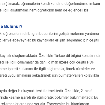
ı da sağlanarak, öğrencilerin kendi kendine değerlendirme imkanı
ilgili alıştırmalar, hem öğreticidir hem de eğlenceli bir
de Bulunur?
, öğrencilerin dil bilgisi becerilerini geliştirmelerine yardımcı
ler ve ebeveynler, bu kaynaklara erişim sağlamak için çeşitli
r kaynak oluşturmaktadır. Özellikle Türkçe dil bilgisi konularında
ti ile ilgili çalışmalar da dahil olmak üzere çok çeşitli PDF
e işareti kullanımı ile ilgili alıştırmalar, örnek cümleler ve
areti uygulamalarını pekiştirmek için bu materyalleri kolaylıkla
yda değer bir kaynak teşkil etmektedir. Özellikle, 2. sınıf
rında kesme işareti ile ilgili pratik bölümler bulunmaktadır. Bu
referanslar arasında yer alır. Ebeveynler, bu kitaplardan