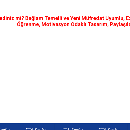
ediniz mi? Bağlam Temelli ve Yeni Müfredat Uyumlu, Ezb
Öğrenme, Motivasyon Odaklı Tasarım, Paylaşılab
Sınıf
4. Sınıf
5. Sınıf
6. Sınıf