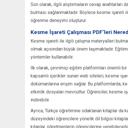
Son olarak, ilgili alıştırmaların cevap anahtarlar
bulması sağlanmaktadır. Böylece kesme işareti ile 
öğrenme deneyimi oluşturur.
Kesme İşareti Çalışması PDF’leri Nere
Kesme işareti ile ilgili çalışma materyalleri bulmak
olmak açısından büyük önem taşımaktadır. Eğitimci
yöntemler kullanabilir.
İlk olarak, çevrimiçi eğitim platformları önemli bi
kapsamlı içerikler sunan web siteleri, kesme işare
dokümanlarına erişim sağlar. Bu platformlarda, kesm
etkinlik dosyaları mevcuttur. Öğrenciler, kesme iş
indirebilir.
Ayrıca, Türkçe öğretimine odaklanan kitaplar da ka
düzeyindeki öğrencilere yönelik dil bilgisi kitapla
kitaplar, öğretmenlerin öğrencilerine verebileceği 