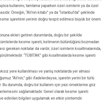
aşlıca kullanımı, tamlama yaparken özel isimlerin ya da özel
sıdır. Örneğin, “Ali’nin kitabı” ya da “İstanbul’da” şeklinde
n kesme işaretinin yerinin doğru tespit edilmesi büyük bir önem
sonuna ekleri getiren durumlarda, doğru bir şekilde
ibi cümlelerde kesme işareti, kelimenin bütünlüğünü bozmadan
esi gereken noktalar da vardır; özel isimlerin kısaltmalarında,
 görülmektedir. “TÜBİTAK” gibi kısaltmalarda kesme işareti
eksiz yere kullanılması ve yanlış noktalarda yer alması
muz “Ali’nin,” gibi ifadelerdeyse, işaretin yerini bir türlü
r. Bu durumda, doğru bir kullanım için yazı örneklerine göz
lerlemesini sağlamaktadır. Genel olarak kesme işareti
e edinilen bilgileri uygulamak en etkin yöntemdir.