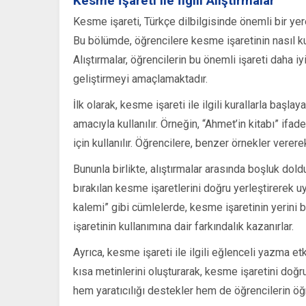
Kesme İşareti ile İlgili Alıştırmalar
Kesme işareti, Türkçe dilbilgisinde önemli bir yere
Bu bölümde, öğrencilere kesme işaretinin nasıl kull
Alıştırmalar, öğrencilerin bu önemli işareti daha iy
geliştirmeyi amaçlamaktadır.
İlk olarak, kesme işareti ile ilgili kurallarla başla
amacıyla kullanılır. Örneğin, “Ahmet’in kitabı” if
için kullanılır. Öğrencilere, benzer örnekler verere
Bununla birlikte, alıştırmalar arasında boşluk dol
bırakılan kesme işaretlerini doğru yerleştirerek uy
kalemi” gibi cümlelerde, kesme işaretinin yerini 
işaretinin kullanımına dair farkındalık kazanırlar.
Ayrıca, kesme işareti ile ilgili eğlenceli yazma et
kısa metinlerini oluşturarak, kesme işaretini doğr
hem yaratıcılığı destekler hem de öğrencilerin öğr