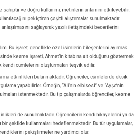
 sahiptir ve doğru kullanımı, metinlerin anlamını etkileyebilir.
anılacağını pekiştiren çeşitli alıştırmalar sunulmaktadır.
i anlaşılmasını sağlayarak yazılı iletişimdeki becerilerini
yalım. Bu işaret, genellikle özel isimlerin bileşenlerini ayırmak
adesinde kesme işareti, Ahmet’in kitabına ait olduğunu göstermek
k kendi cümlelerini oluşturmaları teşvik edilir.
durma etkinlikleri bulunmaktadır. Öğrenciler, cümlelerde eksik
gulama yapabilirler. Örneğin, “Ali’nin elbisesi” ve “Ayşe’nin
bulmaları istenmektedir. Bu tip çalışmalarda öğrenciler, kesme
kinlikleri de sunulmaktadır. Öğrencilerin kendi hikayelerini ya da
u bir şekilde kullanmaları hedeflenmektedir. Bu tür uygulamalar,
endiklerini pekiştirmelerine yardımcı olur.