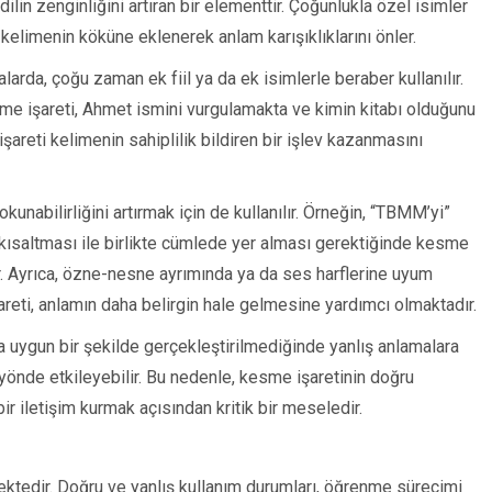
ilin zenginliğini artıran bir elementtir. Çoğunlukla özel isimler
, kelimenin köküne eklenerek anlam karışıklıklarını önler.
arda, çoğu zaman ek fiil ya da ek isimlerle beraber kullanılır.
sme işareti, Ahmet ismini vurgulamakta ve kimin kitabı olduğunu
şareti kelimenin sahiplilik bildiren bir işlev kazanmasını
kunabilirliğini artırmak için de kullanılır. Örneğin, “TBMM’yi”
n kısaltması ile birlikte cümlede yer alması gerektiğinde kesme
ilir. Ayrıca, özne-nesne ayrımında ya da ses harflerine uyum
reti, anlamın daha belirgin hale gelmesine yardımcı olmaktadır.
ına uygun bir şekilde gerçekleştirilmediğinde yanlış anlamalara
yönde etkileyebilir. Bu nedenle, kesme işaretinin doğru
bir iletişim kurmak açısından kritik bir meseledir.
ektedir. Doğru ve yanlış kullanım durumları, öğrenme sürecimi