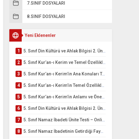
7.SINIF DOSYALARI
8.SINIF DOSYALARI
Yeni Eklenenler
1
5. Sınıf Din Kültürü ve Ahlak Bilgisi 2. Ünite: Kur’an-ı Kerim Çalışmaları
2
5. Sınıf Kur’an-ı Kerim ve Temel Özellikleri Testi – Online Çöz
3
5. Sınıf Kur’an-ı Kerim’in Ana Konuları Testi – Online Çöz
4
5. Sınıf Kur’an-ı Kerim’in Temel Özellikleri ve Önemi Testi – Online Çöz
5
5. Sınıf Kur’an-ı Kerim’in Anlamı ve Önemi Testi – Online Çöz
6
5. Sınıf Din Kültürü ve Ahlak Bilgisi 2. Ünite: Namaz İbadeti Çalışmaları
7
5. Sınıf Namaz İbadeti Ünite Testi – Online Çöz
8
5. Sınıf Namaz İbadetinin Getirdiği Faydalar Testi