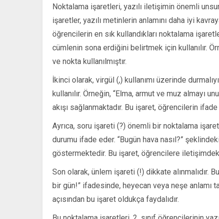
Noktalama işaretleri, yazılı iletişimin önemli unsur
işaretler, yazılı metinlerin anlamını daha iyi kavr
öğrencilerin en sık kullandıkları noktalama işaretleri
cümlenin sona erdiğini belirtmek için kullanılır. 
ve nokta kullanılmıştır.
İkinci olarak, virgül (,) kullanımı üzerinde durmalı
kullanılır. Örneğin, “Elma, armut ve muz almayı u
akışı sağlanmaktadır. Bu işaret, öğrencilerin ifade 
Ayrıca, soru işareti (?) önemli bir noktalama işare
durumu ifade eder. “Bugün hava nasıl?” şeklindek
göstermektedir. Bu işaret, öğrencilere iletişimdek
Son olarak, ünlem işareti (!) dikkate alınmalıdır. Bu
bir gün!” ifadesinde, heyecan veya neşe anlamı ta
açısından bu işaret oldukça faydalıdır.
Bu noktalama işaretleri, 2. sınıf öğrencilerinin yaz