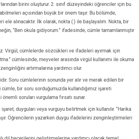
larından birini oluşturur. 2. sınıf düzeyindeki öğrenciler için bu
ayabilmeleri açısından büyük bir önem taşır. Bu bölümde,
 ele alınacaktır. İlk olarak, nokta (.) ile başlayalım. Nokta, bir
Örneğin, “Ben okula gidiyorum.” ifadesinde, cümle tamamlanmıştır
yız. Virgül, cümlelerde sözcükleri ve ifadeleri ayırmak için
nutma.” cümlesinde, meyveler arasında virgül kullanımı ile okuma
zenginliğini artırmalarına yardımcı olur.
tidir. Soru cümlelerinin sonunda yer alır ve merak edilen bir
i cümle, bir soru sorduğumuzda kullandığımız işareti
i önemli soruları vurgulama fırsatı sunar.
 işaret, duyguları veya vurguyu belirtmek için kullanılır. “Harika
şır. Öğrencilerin yazarken duygu ifadelerini zenginleştirmeleri
ılı dil becerilerini geliştirmelerine yardımcı olacak temel