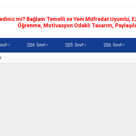
ediniz mi? Bağlam Temelli ve Yeni Müfredat Uyumlu, Ezb
Öğrenme, Motivasyon Odaklı Tasarım, Paylaşılab
Sınıf
4. Sınıf
5. Sınıf
6. Sınıf
z
5. Sınıf Namaz İbadetinin Geti