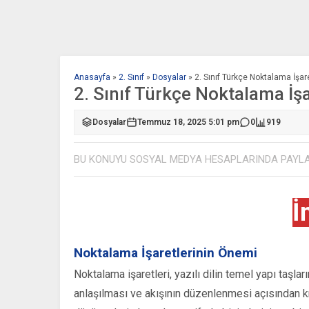
Anasayfa
»
2. Sınıf
»
Dosyalar
»
2. Sınıf Türkçe Noktalama İşare
2. Sınıf Türkçe Noktalama İşa
Dosyalar
Temmuz 18, 2025 5:01 pm
0
919
BU KONUYU SOSYAL MEDYA HESAPLARINDA PAYL
İ
Noktalama İşaretlerinin Önemi
Noktalama işaretleri, yazılı dilin temel yapı taşla
anlaşılması ve akışının düzenlenmesi açısından krit