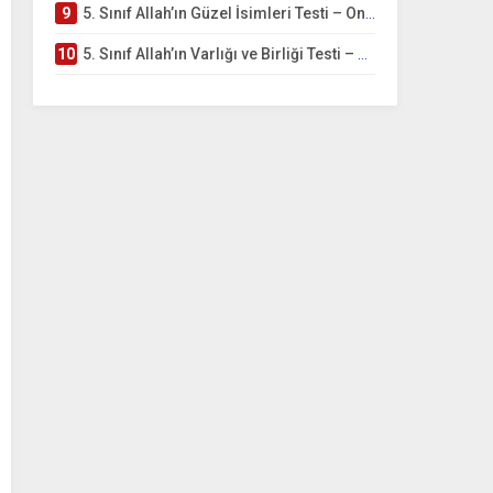
9
5. Sınıf Allah’ın Güzel İsimleri Testi – Online Çöz
10
5. Sınıf Allah’ın Varlığı ve Birliği Testi – Online Çöz