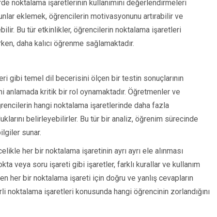
de noktalama işaretlerinin kullanımını değerlendirmeleri
unlar eklemek, öğrencilerin motivasyonunu artırabilir ve
ir. Bu tür etkinlikler, öğrencilerin noktalama işaretleri
rken, daha kalıcı öğrenme sağlamaktadır.
ri gibi temel dil becerisini ölçen bir testin sonuçlarının
ni anlamada kritik bir rol oynamaktadır. Öğretmenler ve
ğrencilerin hangi noktalama işaretlerinde daha fazla
uklarını belirleyebilirler. Bu tür bir analiz, öğrenim sürecinde
lgiler sunar.
elikle her bir noktalama işaretinin ayrı ayrı ele alınması
okta veya soru işareti gibi işaretler, farklı kurallar ve kullanım
zden her bir noktalama işareti için doğru ve yanlış cevapların
rli noktalama işaretleri konusunda hangi öğrencinin zorlandığını