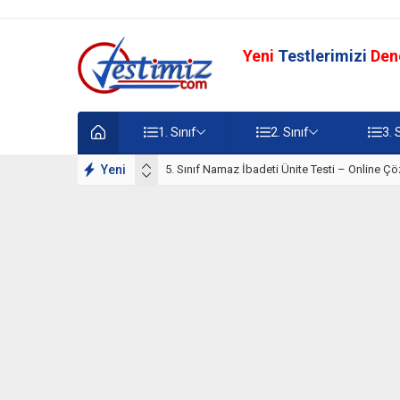
Yeni
Testlerimizi
Den
1. Sınıf
2. Sınıf
3. 
lışmaları
Yeni
5. Sınıf Namaz İbadeti Ünite Testi – Online Çö