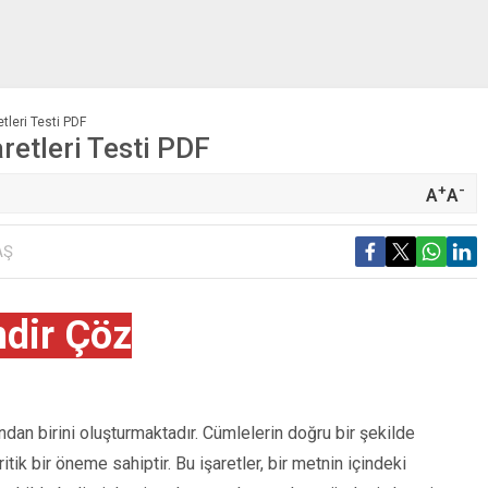
tleri Testi PDF
retleri Testi PDF
+
-
A
A
AŞ
ndir Çöz
rından birini oluşturmaktadır. Cümlelerin doğru bir şekilde
ik bir öneme sahiptir. Bu işaretler, bir metnin içindeki