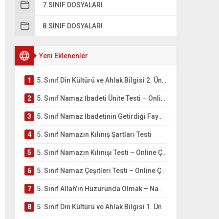
7.SINIF DOSYALARI
8.SINIF DOSYALARI
Yeni Eklenenler
1
5. Sınıf Din Kültürü ve Ahlak Bilgisi 2. Ünite: Namaz İbadeti Çalışmaları
2
5. Sınıf Namaz İbadeti Ünite Testi – Online Çöz
3
5. Sınıf Namaz İbadetinin Getirdiği Faydalar Testi
4
5. Sınıf Namazın Kılınış Şartları Testi
5
5. Sınıf Namazın Kılınışı Testi – Online Çöz
6
5. Sınıf Namaz Çeşitleri Testi – Online Çöz
7
5. Sınıf Allah’ın Huzurunda Olmak – Namaz İbadeti Testi
8
5. Sınıf Din Kültürü ve Ahlak Bilgisi 1. Ünite: Allah İnancı Çalışmaları