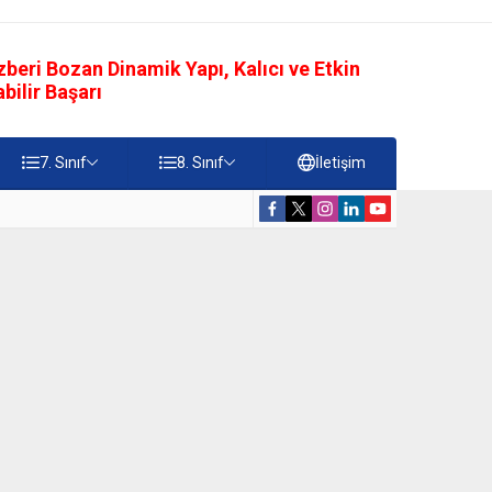
eri Bozan Dinamik Yapı, Kalıcı ve Etkin
ilir Başarı
7. Sınıf
8. Sınıf
İletişim
rdiği Faydalar Testi
5. Sınıf Namazı