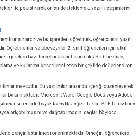
rnekler ile pekiştirerek onları desteklemek, yazılı iletişimlerini
ı
nemli unsurlardır ve bu işaretleri öğretmek, öğrencilerin yazılı
dır. Öğretmenler ve ebeveynler, 2. sınıf öğrencileri için etkili
lmesi gereken bazı temel noktalar bulunmaktadır. Öncelikle,
 anlama ve kullanma becerilerini etkin bir şekilde değerlendiren
zılımlar mevcuttur. Bu yazılımlar arasında, içeriği düzenleyerek
amlar bulunmaktadır. Microsoft Word, Google Docs veya Adobe
laşılması sürecinde büyük kolaylık sağlar. Testin PDF formatında
yca erişebilmesini ve dağıtabilmesini sağlar, böylece
liklerle zenginleştirilmesi önerilmektedir. Örneğin, öğrencilere