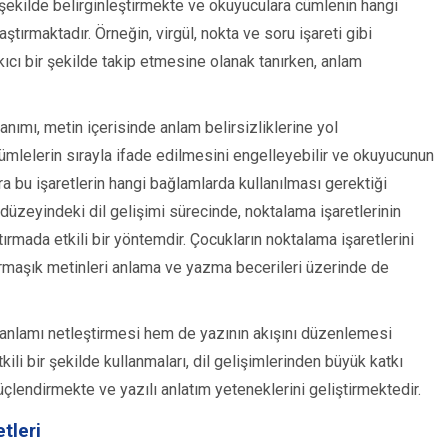
r şekilde belirginleştirmekte ve okuyuculara cümlenin hangi
ırmaktadır. Örneğin, virgül, nokta ve soru işareti gibi
kıcı bir şekilde takip etmesine olanak tanırken, anlam
lanımı, metin içerisinde anlam belirsizliklerine yol
cümlelerin sırayla ifade edilmesini engelleyebilir ve okuyucunun
ara bu işaretlerin hangi bağlamlarda kullanılması gerektiği
 düzeyindeki dil gelişimi sürecinde, noktalama işaretlerinin
rtırmada etkili bir yöntemdir. Çocukların noktalama işaretlerini
karmaşık metinleri anlama ve yazma becerileri üzerinde de
 anlamı netleştirmesi hem de yazının akışını düzenlemesi
kili bir şekilde kullanmaları, dil gelişimlerinden büyük katkı
güçlendirmekte ve yazılı anlatım yeteneklerini geliştirmektedir.
tleri