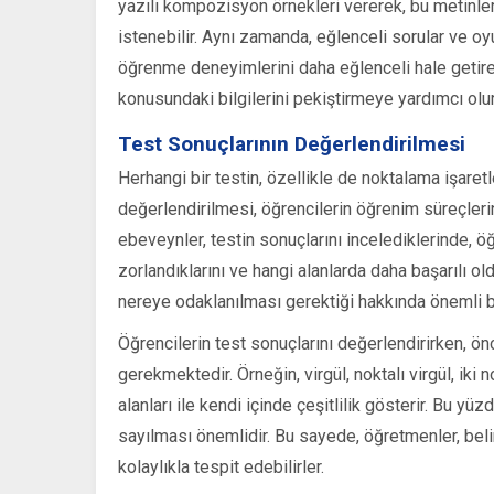
yazılı kompozisyon örnekleri vererek, bu metinler
istenebilir. Aynı zamanda, eğlenceli sorular ve oy
öğrenme deneyimlerini daha eğlenceli hale getirebil
konusundaki bilgilerini pekiştirmeye yardımcı olu
Test Sonuçlarının Değerlendirilmesi
Herhangi bir testin, özellikle de noktalama işaretle
değerlendirilmesi, öğrencilerin öğrenim süreçleri
ebeveynler, testin sonuçlarını incelediklerinde, ö
zorlandıklarını ve hangi alanlarda daha başarılı old
nereye odaklanılması gerektiği hakkında önemli bi
Öğrencilerin test sonuçlarını değerlendirirken, önc
gerekmektedir. Örneğin, virgül, noktalı virgül, iki n
alanları ile kendi içinde çeşitlilik gösterir. Bu yü
sayılması önemlidir. Bu sayede, öğretmenler, beli
kolaylıkla tespit edebilirler.