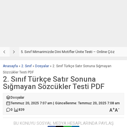
5. Sınıf Din Kültürü ve Ahlak Bilgisi 4. Ünite: Mimarimizde Dini Motifler Çalışmaları
5. Sınıf Mimarimizde Dini Motifler Ünite Testi – Online Çöz
5
Anasayfa
»
2. Sınıf
»
Dosyalar
»
2. Sınıf Türkçe Satır Sonuna Sığmayan
Sözcükler Testi PDF
2. Sınıf Türkçe Satır Sonuna
Sığmayan Sözcükler Testi PDF
Dosyalar
Temmuz 20, 2025 7:07 am | Güncellenme: Temmuz 20, 2025 7:08 am
+
-
A
A
0
839
BU KONUYU SOSYAL MEDYA HESAPLARINDA PAYLAŞ