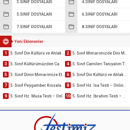
3.SINIF DOSYALARI
4.SINIF DOSYALARI
5.SINIF DOSYALARI
6.SINIF DOSYALARI
7.SINIF DOSYALARI
8.SINIF DOSYALARI
Yeni Eklenenler
1
5. Sınıf Din Kültürü ve Ahlak Bilgisi 4. Ünite: Mimarimizde Dini Motifler Çalışmaları
2
5. Sınıf Mimarimizde Dini Motifler Ünite Testi – Online Çöz
3
5. Sınıf Kültürümüzden Cami Örnekleri Testi – Online Çöz
4
5. Sınıf Camileri Tanıyalım Testi – Online Çöz
5
5. Sınıf Dinin Mimarimize Etkisi Testi – Online Çöz
6
5. Sınıf Din Kültürü ve Ahlak Bilgisi 4. Ünite: Peygamber Kıssaları Çalışmaları
7
5. Sınıf Peygamber Kıssaları Ünite Testi – Online Çöz
8
5. Sınıf Hz. İsa Testi – Online Çöz
9
5. Sınıf Hz. Musa Testi – Online Çöz
10
5. Sınıf Hz. İbrahim Testi – Online Çöz