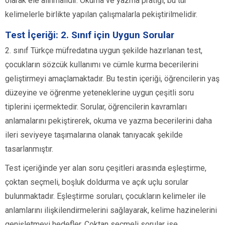
olarak ele alınmalıdır. Okuma ve yazma pratiği, bu tür
kelimelerle birlikte yapılan çalışmalarla pekiştirilmelidir.
Test İçeriği: 2. Sınıf için Uygun Sorular
2. sınıf Türkçe müfredatına uygun şekilde hazırlanan test,
çocukların sözcük kullanımı ve cümle kurma becerilerini
geliştirmeyi amaçlamaktadır. Bu testin içeriği, öğrencilerin yaş
düzeyine ve öğrenme yeteneklerine uygun çeşitli soru
tiplerini içermektedir. Sorular, öğrencilerin kavramları
anlamalarını pekiştirerek, okuma ve yazma becerilerini daha
ileri seviyeye taşımalarına olanak tanıyacak şekilde
tasarlanmıştır.
Test içeriğinde yer alan soru çeşitleri arasında eşleştirme,
çoktan seçmeli, boşluk doldurma ve açık uçlu sorular
bulunmaktadır. Eşleştirme soruları, çocukların kelimeler ile
anlamlarını ilişkilendirmelerini sağlayarak, kelime hazinelerini
genişletmeyi hedefler. Çoktan seçmeli sorular ise,