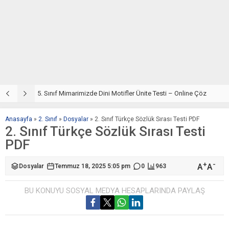
5. Sınıf Din Kültürü ve Ahlak Bilgisi 4. Ünite: Mimarimizde Dini Motifler Çalışmaları
5. Sınıf Mimarimizde Dini Motifler Ünite Testi – Online Çöz
5
Anasayfa
»
2. Sınıf
»
Dosyalar
»
2. Sınıf Türkçe Sözlük Sırası Testi PDF
2. Sınıf Türkçe Sözlük Sırası Testi
PDF
+
-
A
A
Dosyalar
Temmuz 18, 2025 5:05 pm
0
963
BU KONUYU SOSYAL MEDYA HESAPLARINDA PAYLAŞ