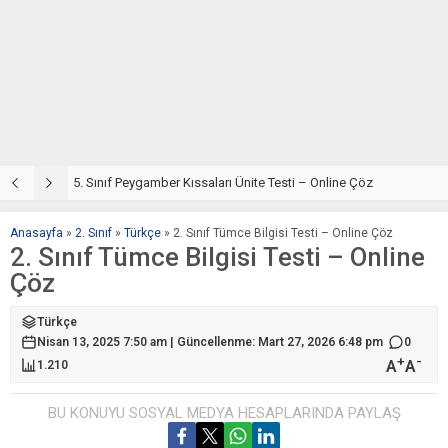
5. Sınıf Din Kültürü ve Ahlak Bilgisi 4. Ünite: Peygamber Kıssaları Çalışmaları
5. Sınıf Peygamber Kıssaları Ünite Testi – Online Çöz
5
Anasayfa
»
2. Sınıf
»
Türkçe
»
2. Sınıf Tümce Bilgisi Testi – Online Çöz
2. Sınıf Tümce Bilgisi Testi – Online
Çöz
Türkçe
Nisan 13, 2025 7:50 am | Güncellenme: Mart 27, 2026 6:48 pm
0
+
-
A
A
1.210
BU KONUYU SOSYAL MEDYA HESAPLARINDA PAYLAŞ