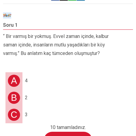
Soru 1
S
“ Bir varmış bir yokmuş. Evvel zaman içinde, kalbur
A
saman içinde, insanların mutlu yaşadıkları bir köy
n
varmış.” Bu anlatım kaç tümceden oluşmuştur?
A
4
B
2
C
3
10 tamamladınız.