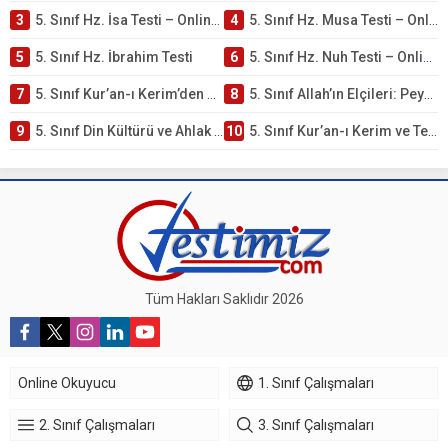
3
5. Sınıf Hz. İsa Testi – Online Çöz
4
5. Sınıf Hz. Musa Testi – Online Çöz
5
5. Sınıf Hz. İbrahim Testi
6
5. Sınıf Hz. Nuh Testi – Online Çöz
7
5. Sınıf Kur’an-ı Kerim’den Öğütler – Peygamber Kıssaları Testi – Online Çöz
8
5. Sınıf Allah’ın Elçileri: Peygamberler Testi – Online Çöz
9
5. Sınıf Din Kültürü ve Ahlak Bilgisi 3. Ünite: Kur’an-ı Kerim Çalışmaları
10
5. Sınıf Kur’an-ı Kerim ve Temel Özellikleri Testi – Online Çöz
Tüm Hakları Saklıdır 2026
Online Okuyucu
1. Sınıf Çalışmaları
2. Sınıf Çalışmaları
3. Sınıf Çalışmaları