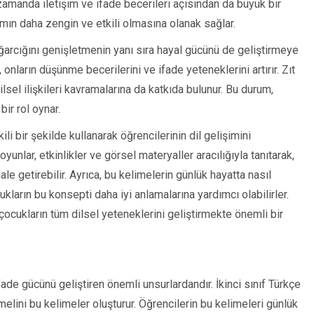
 zamanda iletişim ve ifade becerileri açısından da büyük bir
tımın daha zengin ve etkili olmasına olanak sağlar.
ağarcığını genişletmenin yanı sıra hayal gücünü de geliştirmeye
onların düşünme becerilerini ve ifade yeteneklerini artırır. Zıt
ilsel ilişkileri kavramalarına da katkıda bulunur. Bu durum,
bir rol oynar.
li bir şekilde kullanarak öğrencilerinin dil gelişimini
 oyunlar, etkinlikler ve görsel materyaller aracılığıyla tanıtarak,
e getirebilir. Ayrıca, bu kelimelerin günlük hayatta nasıl
kların bu konsepti daha iyi anlamalarına yardımcı olabilirler.
 çocukların tüm dilsel yeteneklerini geliştirmekte önemli bir
 ifade gücünü geliştiren önemli unsurlardandır. İkinci sınıf Türkçe
elini bu kelimeler oluşturur. Öğrencilerin bu kelimeleri günlük