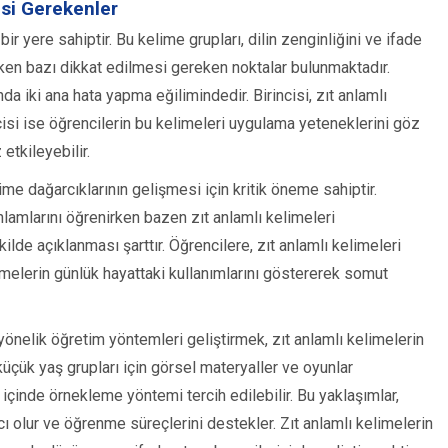
esi Gerekenler
bir yere sahiptir. Bu kelime grupları, dilin zenginliğini ve ifade
tirken bazı dikkat edilmesi gereken noktalar bulunmaktadır.
a iki ana hata yapma eğilimindedir. Birincisi, zıt anlamlı
cisi ise öğrencilerin bu kelimeleri uygulama yeteneklerini göz
etkileyebilir.
ime dağarcıklarının gelişmesi için kritik öneme sahiptir.
nlamlarını öğrenirken bazen zıt anlamlı kelimeleri
ekilde açıklanması şarttır. Öğrencilere, zıt anlamlı kelimeleri
limelerin günlük hayattaki kullanımlarını göstererek somut
 yönelik öğretim yöntemleri geliştirmek, zıt anlamlı kelimelerin
 küçük yaş grupları için görsel materyaller ve oyunlar
 içinde örnekleme yöntemi tercih edilebilir. Bu yaklaşımlar,
ı olur ve öğrenme süreçlerini destekler. Zıt anlamlı kelimelerin