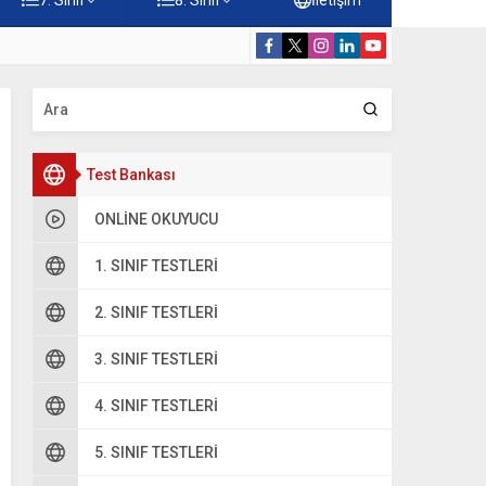
rdiği Faydalar Testi
5. Sınıf Namazı
Test Bankası
ONLINE OKUYUCU
1. SINIF TESTLERI
2. SINIF TESTLERI
3. SINIF TESTLERI
4. SINIF TESTLERI
5. SINIF TESTLERI