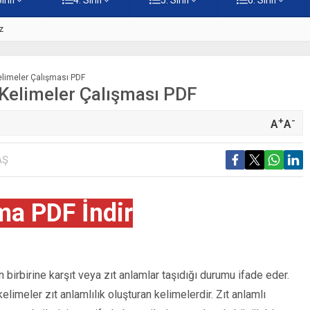
z
5. Sınıf Namaz İbadetinin Geti
Kelimeler Çalışması PDF
k Kelimeler Çalışması PDF
+
-
A
A
AŞ
ma PDF İndir
in birbirine karşıt veya zıt anlamlar taşıdığı durumu ifade eder.
elimeler zıt anlamlılık oluşturan kelimelerdir. Zıt anlamlı