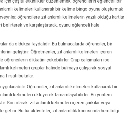
k için çeşitli etkinlikler düzenlemek, öğrencilerin eğlenceli bir
t anlamlı kelimeleri kullanarak bir kelime bingo oyunu oluşturmak
eveynler, öğrencilere zıt anlamlı kelimelerin yazılı olduğu kartlar
eri belirterek ve karşılaştırarak, oyunu eğlenceli hale
calar da oldukça faydalıdır. Bu bulmacalarda öğrenciler, bir
rini geliştirir. Öğretmenler, zıt anlamlı kelimeleri içeren
öğrencilerin dikkatini çekebilirler. Grup çalışmaları ise
anlamlı kelimeleri gruplar halinde bulmaya çalışarak sosyal
ma fırsatı bulurlar.
ygulanabilir. Öğrenciler, zıt anlamlı kelimeleri kullanarak bir
 anlamlı kelimeleri ekleyerek tamamlayabilirler. Bu yöntem,
ektir. Son olarak, zıt anlamlı kelimeleri içeren şarkılar veya
getirir. Bu tür aktiviteler, zıt anlamlılık konusunda hem bilgi