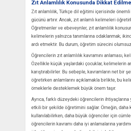
Zıt Anlamlılık Konusunda Dikkat Edilm
Zıt anlamlılık, Türkçe dil eğitimi içerisinde önemli 
gücünü artırır. Ancak, zıt anlamlı kelimeleri öğre
Öğretmenler ve ebeveynler, zıt anlamlılık konusund
kelimelerin yalnızca tanımlarına odaklanmak; ikin
ardı etmektir. Bu durum, öğretim sürecini olumsuz 
Öğrencilerin zıt anlamlılık kavramını anlaması, kel
Özellikle küçük yaşlardaki çocuklar, kelimelerin a
karıştırabilirler. Bu sebeple, kavramların net bir ş
öğretirken anlamlarını açıklamakla birlikte, bu ke
örneklerle desteklemek büyük önem taşır.
Ayrıca, farklı düzeydeki öğrencilerin ihtiyaçlarına
etkili bir şekilde öğretimini sağlar. Örneğin, daha
kullanılabilirken, daha büyük öğrenciler için cümle
öğrencilerin kavramı daha iyi anlamalarına yardımc