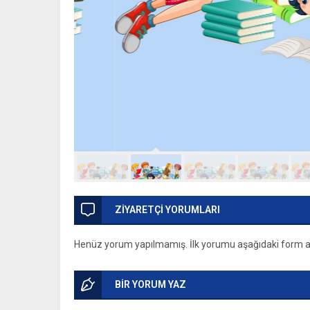
ZİYARETÇİ YORUMLARI
Henüz yorum yapılmamış. İlk yorumu aşağıdaki form arac
BİR YORUM YAZ