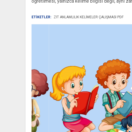
öğretilmesi, yalnızca kelime bilgisi değil, aynı z
ETİKETLER:
ZIT ANLAMLILIK KELIMELER ÇALIŞMASI PDF