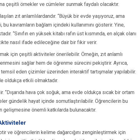
ına çeşitli örnekler ve cümleler sunmak faydalı olacaktır.
laşılan zıt anlamlılardandır. “Büyük bir evde yaşıyoruz, ama
bu kavramların bağlam içindeki kullanımını gösterir. Yine,
ktadır. “Sınıfın en yüksek kitabı rafın üst kısmında, en alçak olanı
kte nasıl ifade edileceğine dair bir fikir verir.
k için çeşitli aktiviteler önerilebilir. Örneğin, zıt anlamlı
enmesini sağlar hem de öğrenme sürecini pekiştirir. Ayrıca,
 temsil eden çizimler üzerinden interaktif tartışmalar yapılabilir.
de oldukça etkili olmaktadır.
idir. “Dışarıda hava çok soğuk, ama evde oldukça sıcak bir ortam
meler gündelik hayat içinde somutlaştırılabilir. Öğrencilerin bu
in gelişmesine önemli katkılarda bulunacaktır.
ktiviteler
iptir ve öğrencilerin kelime dağarcığını zenginleştirmek için