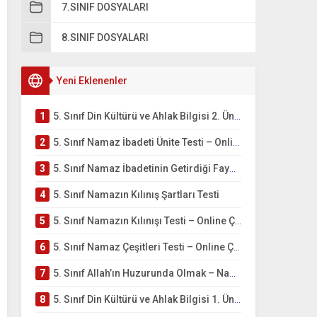
7.SINIF DOSYALARI
8.SINIF DOSYALARI
Yeni Eklenenler
1
5. Sınıf Din Kültürü ve Ahlak Bilgisi 2. Ünite: Namaz İbadeti Çalışmaları
2
5. Sınıf Namaz İbadeti Ünite Testi – Online Çöz
3
5. Sınıf Namaz İbadetinin Getirdiği Faydalar Testi
4
5. Sınıf Namazın Kılınış Şartları Testi
5
5. Sınıf Namazın Kılınışı Testi – Online Çöz
6
5. Sınıf Namaz Çeşitleri Testi – Online Çöz
7
5. Sınıf Allah’ın Huzurunda Olmak – Namaz İbadeti Testi
8
5. Sınıf Din Kültürü ve Ahlak Bilgisi 1. Ünite: Allah İnancı Çalışmaları