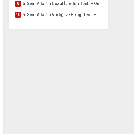
9
5. Sınıf Allah’ın Güzel İsimleri Testi – Online Çöz
10
5. Sınıf Allah’ın Varlığı ve Birliği Testi – Online Çöz