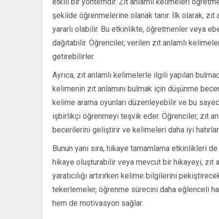
etkili bir yöntemdir. Zıt anlamlı kelimeleri öğretme
şekilde öğrenmelerine olanak tanır. İlk olarak, zı
yararlı olabilir. Bu etkinlikte, öğretmenler veya eb
dağıtabilir. Öğrenciler, verilen zıt anlamlı kelimel
getirebilirler.
Ayrıca, zıt anlamlı kelimelerle ilgili yapılan bulma
kelimenin zıt anlamını bulmak için düşünme becerile
kelime arama oyunları düzenleyebilir ve bu sayede 
işbirlikçi öğrenmeyi teşvik eder. Öğrenciler, zıt 
becerilerini geliştirir ve kelimeleri daha iyi hatırla
Bunun yanı sıra, hikaye tamamlama etkinlikleri de u
hikaye oluşturabilir veya mevcut bir hikayeyi, zıt
yaratıcılığı artırırken kelime bilgilerini pekiştirec
tekerlemeler, öğrenme sürecini daha eğlenceli hale 
hem de motivasyon sağlar.