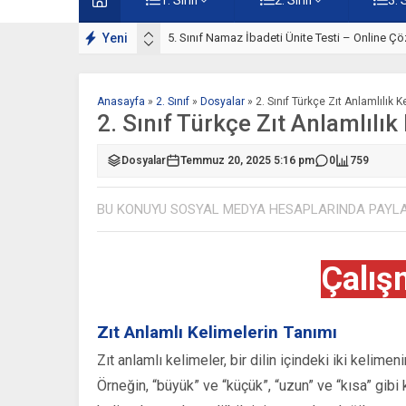
lışmaları
Yeni
5. Sınıf Namaz İbadeti Ünite Testi – Online Çö
Anasayfa
»
2. Sınıf
»
Dosyalar
»
2. Sınıf Türkçe Zıt Anlamlılık 
2. Sınıf Türkçe Zıt Anlamlılı
Dosyalar
Temmuz 20, 2025 5:16 pm
0
759
BU KONUYU SOSYAL MEDYA HESAPLARINDA PAYL
Çalış
Zıt Anlamlı Kelimelerin Tanımı
Zıt anlamlı kelimeler, bir dilin içindeki iki kelimen
Örneğin, “büyük” ve “küçük”, “uzun” ve “kısa” gibi k