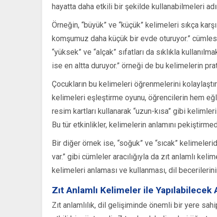
hayatta daha etkili bir şekilde kullanabilmeleri ad
Örneğin, “büyük” ve “küçük” kelimeleri sıkça karşı
komşumuz daha küçük bir evde oturuyor.” cümlesi, 
“yüksek” ve “alçak” sıfatları da sıklıkla kullanılma
ise en altta duruyor.” örneği de bu kelimelerin prati
Çocukların bu kelimeleri öğrenmelerini kolaylaştırma
kelimeleri eşleştirme oyunu, öğrencilerin hem eğl
resim kartları kullanarak “uzun-kısa” gibi kelimleri
Bu tür etkinlikler, kelimelerin anlamını pekiştirme
Bir diğer örnek ise, “soğuk” ve “sıcak” kelimeler
var.” gibi cümleler aracılığıyla da zıt anlamlı keli
kelimeleri anlaması ve kullanması, dil becerilerin
Zıt Anlamlı Kelimeler ile Yapılabilecek A
Zıt anlamlılık, dil gelişiminde önemli bir yere sah