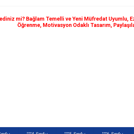
ediniz mi? Bağlam Temelli ve Yeni Müfredat Uyumlu, Ezb
Öğrenme, Motivasyon Odaklı Tasarım, Paylaşılab
Sınıf
4. Sınıf
5. Sınıf
6. Sınıf