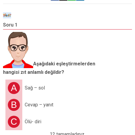
Soru 1
S
“
Aşağıdaki eşleştirmelerden
hangisi zıt anlamlı değildir?
A
Sağ – sol
B
Cevap – yanıt
C
Ölü- diri
12 tamamladınız.