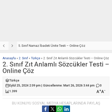
5. Sınıf Din Kültürü ve Ahlak Bilgisi 2. Ünite: Namaz İbadeti Çalışmaları
5. Sınıf Namaz İbadeti Ünite Testi – Online Çöz
5
Anasayfa
»
2. Sınıf
»
Türkçe
»
2. Sınıf Zıt Anlamlı Sözcükler Testi – Online Çöz
2. Sınıf Zıt Anlamlı Sözcükler Testi –
Online Çöz
Türkçe
Eylül 25, 2024 2:09 pm | Güncellenme: Mart 26, 2026 3:44 pm
0
+
-
A
A
1.399
BU KONUYU SOSYAL MEDYA HESAPLARINDA PAYLAŞ