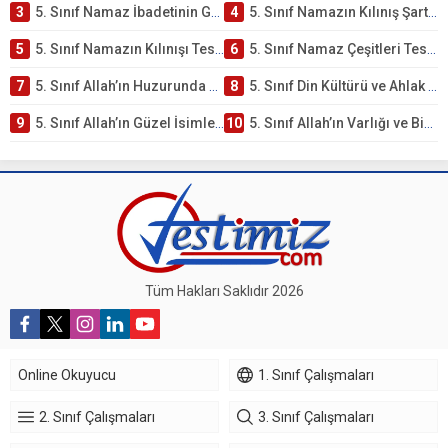
3
5. Sınıf Namaz İbadetinin Getirdiği Faydalar Testi
4
5. Sınıf Namazın Kılınış Şartları Testi
5
5. Sınıf Namazın Kılınışı Testi – Online Çöz
6
5. Sınıf Namaz Çeşitleri Testi – Online Çöz
7
5. Sınıf Allah’ın Huzurunda Olmak – Namaz İbadeti Testi
8
5. Sınıf Din Kültürü ve Ahlak Bilgisi 1. Ünite: Allah İnancı Çalışmaları
9
5. Sınıf Allah’ın Güzel İsimleri Testi – Online Çöz
10
5. Sınıf Allah’ın Varlığı ve Birliği Testi – Online Çöz
Tüm Hakları Saklıdır 2026
Online Okuyucu
1. Sınıf Çalışmaları
2. Sınıf Çalışmaları
3. Sınıf Çalışmaları