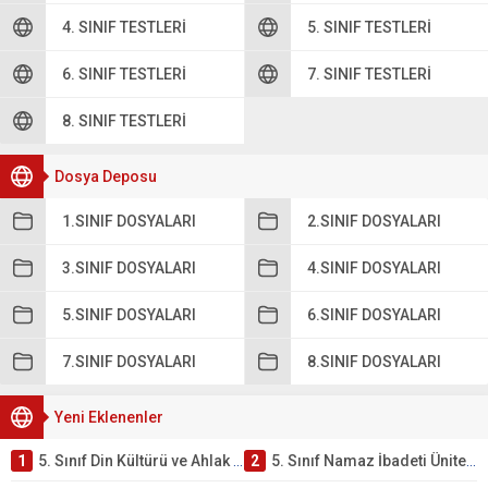
4. SINIF TESTLERI
5. SINIF TESTLERI
6. SINIF TESTLERI
7. SINIF TESTLERI
8. SINIF TESTLERI
Dosya Deposu
1.SINIF DOSYALARI
2.SINIF DOSYALARI
3.SINIF DOSYALARI
4.SINIF DOSYALARI
5.SINIF DOSYALARI
6.SINIF DOSYALARI
7.SINIF DOSYALARI
8.SINIF DOSYALARI
Yeni Eklenenler
1
5. Sınıf Din Kültürü ve Ahlak Bilgisi 2. Ünite: Namaz İbadeti Çalışmaları
2
5. Sınıf Namaz İbadeti Ünite Testi – Online Çöz