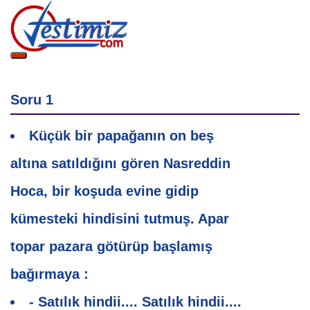
Soru 1
S
Küçük bir papağanın on beş
H
altına satıldığını gören Nasreddin
s
Hoca, bir koşuda evine gidip
kümesteki hindisini tutmuş. Apar
topar pazara götürüp başlamış
bağırmaya :
- Satılık hindii.... Satılık hindii....