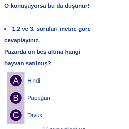
O konuşuyorsa bu da düşünür!
1,2 ve 3. soruları metne göre
cevaplayınız.
Pazarda on beş altına hangi
hayvan satılmış?
A
Hindi
B
Papağan
C
Tavuk