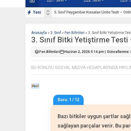
rı Çalışmaları
Yeni
5. Sınıf Peygamber Kıssaları Ünite Testi – Onl
Anasayfa
»
3. Sınıf
»
Fen Bilimleri
»
3. Sınıf Bitki Yetiştirme Te
3. Sınıf Bitki Yetiştirme Test
Fen Bilimleri
Haziran 2, 2026 5:14 pm | Güncellenme: 
BU KONUYU SOSYAL MEDYA HESAPLARINDA PAYL
Soru: 1 / 12
Bazı bitkiler uygun şartlar sağl
sağlayan parçalar verir. Bu par