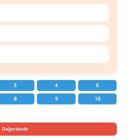
3
4
5
8
9
10
Değerlendir