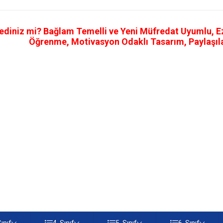
ediniz mi? Bağlam Temelli ve Yeni Müfredat Uyumlu, Ezb
Öğrenme, Motivasyon Odaklı Tasarım, Paylaşılab
Sınıf
4. Sınıf
5. Sınıf
6. Sınıf