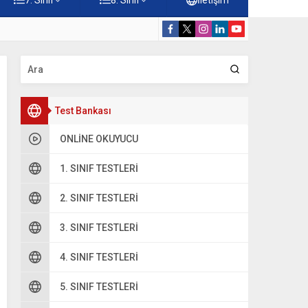
 Çöz
5. Sınıf Hz. M
Test Bankası
ONLINE OKUYUCU
1. SINIF TESTLERI
2. SINIF TESTLERI
3. SINIF TESTLERI
4. SINIF TESTLERI
5. SINIF TESTLERI