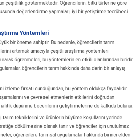
 çeşitlilik göstermektedir. Öğrencilerin, bitki türlerine göre
ultusunda değerlendirme yapmaları, iyi bir yetiştirme tecrübesi
raştırma Yöntemleri
ük bir öneme sahiptir. Bu nedenle, öğrencilerin tarım
mlerini artırmak amacıyla çeşitli araştırma yöntemleri
kurarak öğrenmeleri, bu yöntemlerin en etkili olanlarından biridir.
gulamalar, öğrencilerin tarım hakkında daha derin bir anlayış
ni izleme fırsatı sunduğundan, bu yöntem oldukça faydalıdır.
m aşamalarını ve çevresel etmenlerin etkilerini doğrudan
alitik düşünme becerilerini geliştirmelerine de katkıda bulunur.
ni, tarım tekniklerini ve ürünlerin büyüme koşullarını yerinde
n pratiğe dökülmesine olanak tanır ve öğrenciler için unutulmaz
şmeler, öğrencilere tarımsal uygulamalar hakkında birinci elden