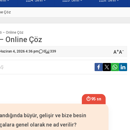
ine Çöz
5. Sınıf Hz. İsa Testi – Online
sti – Online Çöz
i – Online Çöz
+
-
A
A
Haziran 4, 2026 4:36 pm
0
339
AŞ
⏱ 94 sn
andığında büyür, gelişir ve bize besin
çalara genel olarak ne ad verilir?