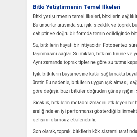
Bitki Yetiştirmenin Temel İlkeleri
Bitki yetiştirmenin temel ilkeleri, bitkilerin sağlı
Bu unsurlar arasında su, ışık, sıcaklık ve toprak b
sahiptir ve doğru bir formda temin edildiğinde bit
Su, bitkilerin hayati bir ihtiyacıdır. Fotosentez sü
taşınmasını sağlar. Su miktarı, bitkinin türüne ve ye
Aynı zamanda toprak tiplerine göre su tutma kapasi
Işık, bitkilerin büyümesine katkı sağlamakta büyük 
üretir. Bu nedenle, bitkilerin uygun ışık alması, sağ
göre değişir; bazı bitkiler doğrudan güneş ışığını 
Sıcaklık, bitkilerin metabolizmasını etkileyen bir b
aralığında en iyi performansı gösterdiği bilinmekte
gelişimi olumsuz etkilenebilir.
Son olarak, toprak, bitkilerin kök sistemi tarafınd