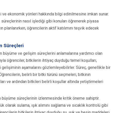
si ve ekonomik yönleri hakkında bilgi edinilmesine imkan sunar.
me süreçlerinin nasıl işlediği gibi konuları öğrenerek piyasa
ın planlanırken, öğrencilerin aktif katılımını teşvik edecek
m Süreçleri
erin büyüme ve gelişim süreçlerini anlamalarına yardımcı olan
yla öğrenciler, bitkilerin ihtiyaç duyduğu temel koşulları,
 gelişiminin aşamalarını gözlemleyebilirler. Süreç, genellikle bir
rencilerin, belirli bir bitki türünü seçmeleri, bitkinin
ı ve ardından bitkileri belirli koşullar altında yetiştirmeleri
n büyüme süreçlerinin izlenmesinde kritik öneme sahiptir.
nlük olarak sulama, ışık alımını sağlama ve sıcaklık kontrolü gibi
rencilerin bitkilerin ihtiyaç duyduğu su, ışık ve besin maddeleri