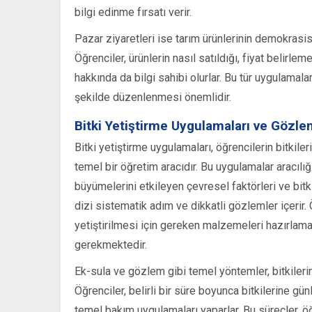
bilgi edinme fırsatı verir.
Pazar ziyaretleri ise tarım ürünlerinin demokrasi
Öğrenciler, ürünlerin nasıl satıldığı, fiyat belirle
hakkında da bilgi sahibi olurlar. Bu tür uygulamalar
şekilde düzenlenmesi önemlidir.
Bitki Yetiştirme Uygulamaları ve Gözle
Bitki yetiştirme uygulamaları, öğrencilerin bitkil
temel bir öğretim aracıdır. Bu uygulamalar aracılığı
büyümelerini etkileyen çevresel faktörleri ve bitki
dizi sistematik adım ve dikkatli gözlemler içerir. Öğ
yetiştirilmesi için gereken malzemeleri hazırlamalar
gerekmektedir.
Ek-sula ve gözlem gibi temel yöntemler, bitkileri
Öğrenciler, belirli bir süre boyunca bitkilerine gü
temel bakım uygulamaları yaparlar. Bu süreçler, öğ