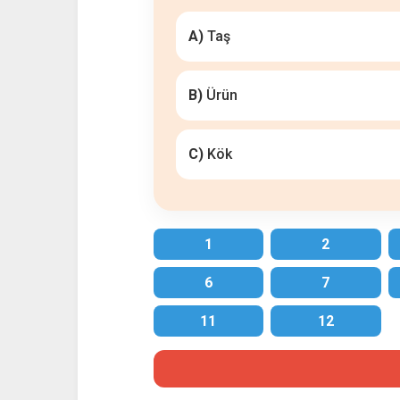
A)
Taş
B)
Ürün
C)
Kök
1
2
6
7
11
12