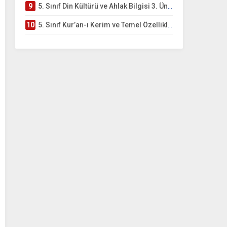
9
5. Sınıf Din Kültürü ve Ahlak Bilgisi 3. Ünite: Kur’an-ı Kerim Çalışmaları
10
5. Sınıf Kur’an-ı Kerim ve Temel Özellikleri Testi – Online Çöz