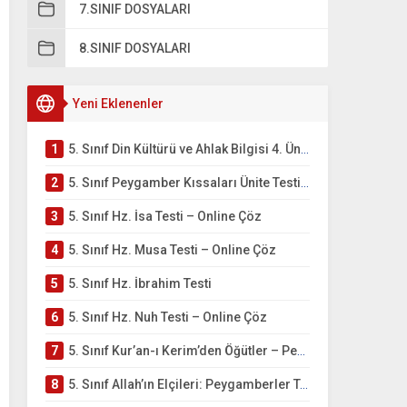
7.SINIF DOSYALARI
8.SINIF DOSYALARI
Yeni Eklenenler
1
5. Sınıf Din Kültürü ve Ahlak Bilgisi 4. Ünite: Peygamber Kıssaları Çalışmaları
2
5. Sınıf Peygamber Kıssaları Ünite Testi – Online Çöz
3
5. Sınıf Hz. İsa Testi – Online Çöz
4
5. Sınıf Hz. Musa Testi – Online Çöz
5
5. Sınıf Hz. İbrahim Testi
6
5. Sınıf Hz. Nuh Testi – Online Çöz
7
5. Sınıf Kur’an-ı Kerim’den Öğütler – Peygamber Kıssaları Testi – Online Çöz
8
5. Sınıf Allah’ın Elçileri: Peygamberler Testi – Online Çöz