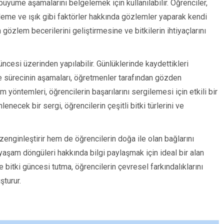
üyüme aşamalarını belgelemek için kullanılabilir. Öğrenciler,
leme ve ışık gibi faktörler hakkında gözlemler yaparak kendi
n gözlem becerilerini geliştirmesine ve bitkilerin ihtiyaçlarını
ncesi üzerinden yapılabilir. Günlüklerinde kaydettikleri
rme sürecinin aşamaları, öğretmenler tarafından gözden
ım yöntemleri, öğrencilerin başarılarını sergilemesi için etkili bir
enecek bir sergi, öğrencilerin çeşitli bitki türlerini ve
enginleştirir hem de öğrencilerin doğa ile olan bağlarını
ın yaşam döngüleri hakkında bilgi paylaşmak için ideal bir alan
 bitki güncesi tutma, öğrencilerin çevresel farkındalıklarını
şturur.