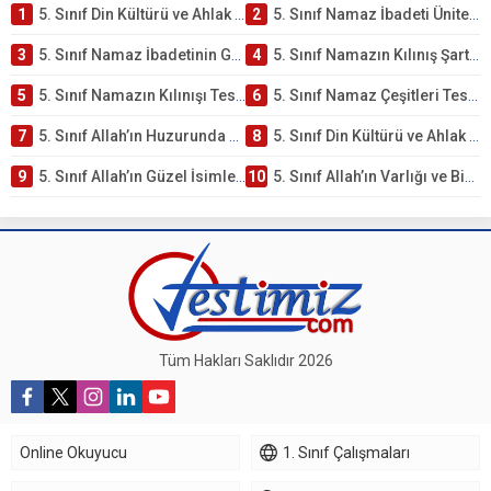
1
5. Sınıf Din Kültürü ve Ahlak Bilgisi 2. Ünite: Namaz İbadeti Çalışmaları
2
5. Sınıf Namaz İbadeti Ünite Testi – Online Çöz
3
5. Sınıf Namaz İbadetinin Getirdiği Faydalar Testi
4
5. Sınıf Namazın Kılınış Şartları Testi
5
5. Sınıf Namazın Kılınışı Testi – Online Çöz
6
5. Sınıf Namaz Çeşitleri Testi – Online Çöz
7
5. Sınıf Allah’ın Huzurunda Olmak – Namaz İbadeti Testi
8
5. Sınıf Din Kültürü ve Ahlak Bilgisi 1. Ünite: Allah İnancı Çalışmaları
9
5. Sınıf Allah’ın Güzel İsimleri Testi – Online Çöz
10
5. Sınıf Allah’ın Varlığı ve Birliği Testi – Online Çöz
Tüm Hakları Saklıdır 2026
Online Okuyucu
1. Sınıf Çalışmaları