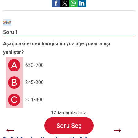
Soru 1
S
Aşağıdakilerden hangisinin yüzlüğe yuvarlanışı
A
yanlıştır?
s
y
A
650-700
B
245-300
C
351-400
12 tamamladınız.
←
→
Soru Seç