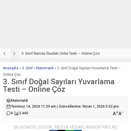
5. Sınıf Din Kültürü ve Ahlak Bilgisi 2. Ünite: Namaz İbadeti Çalışmaları
5. Sınıf Namaz İbadeti Ünite Testi – Online Çöz
5
Anasayfa
»
3. Sınıf
»
Matematik
»
3. Sınıf Doğal Sayıları Yuvarlama Testi –
Online Çöz
3. Sınıf Doğal Sayıları Yuvarlama
Testi – Online Çöz
Matematik
Temmuz 14, 2024 11:29 am | Güncellenme: Nisan 1, 2026 5:52 pm
+
-
A
A
0
2.440
BU KONUYU SOSYAL MEDYA HESAPLARINDA PAYLAŞ