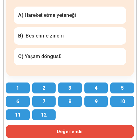
A)
Hareket etme yeteneği
B)
Beslenme zinciri
C)
Yaşam döngüsü
1
2
3
4
5
6
7
8
9
10
11
12
Değerlendir