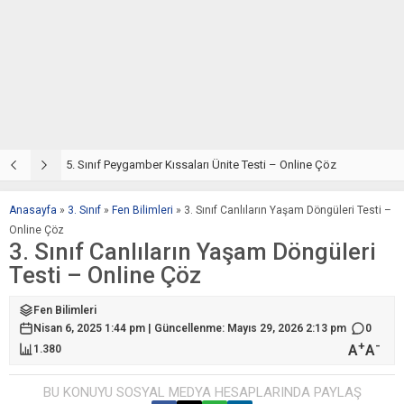
5. Sınıf Din Kültürü ve Ahlak Bilgisi 4. Ünite: Peygamber Kıssaları Çalışmaları
5. Sınıf Peygamber Kıssaları Ünite Testi – Online Çöz
5
Anasayfa
»
3. Sınıf
»
Fen Bilimleri
»
3. Sınıf Canlıların Yaşam Döngüleri Testi –
Online Çöz
3. Sınıf Canlıların Yaşam Döngüleri
Testi – Online Çöz
Fen Bilimleri
Nisan 6, 2025 1:44 pm | Güncellenme: Mayıs 29, 2026 2:13 pm
0
+
-
A
A
1.380
BU KONUYU SOSYAL MEDYA HESAPLARINDA PAYLAŞ