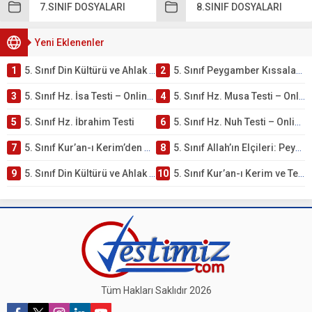
7.SINIF DOSYALARI
8.SINIF DOSYALARI
Yeni Eklenenler
1
5. Sınıf Din Kültürü ve Ahlak Bilgisi 4. Ünite: Peygamber Kıssaları Çalışmaları
2
5. Sınıf Peygamber Kıssaları Ünite Testi – Online Çöz
3
5. Sınıf Hz. İsa Testi – Online Çöz
4
5. Sınıf Hz. Musa Testi – Online Çöz
5
5. Sınıf Hz. İbrahim Testi
6
5. Sınıf Hz. Nuh Testi – Online Çöz
7
5. Sınıf Kur’an-ı Kerim’den Öğütler – Peygamber Kıssaları Testi – Online Çöz
8
5. Sınıf Allah’ın Elçileri: Peygamberler Testi – Online Çöz
9
5. Sınıf Din Kültürü ve Ahlak Bilgisi 3. Ünite: Kur’an-ı Kerim Çalışmaları
10
5. Sınıf Kur’an-ı Kerim ve Temel Özellikleri Testi – Online Çöz
Tüm Hakları Saklıdır 2026