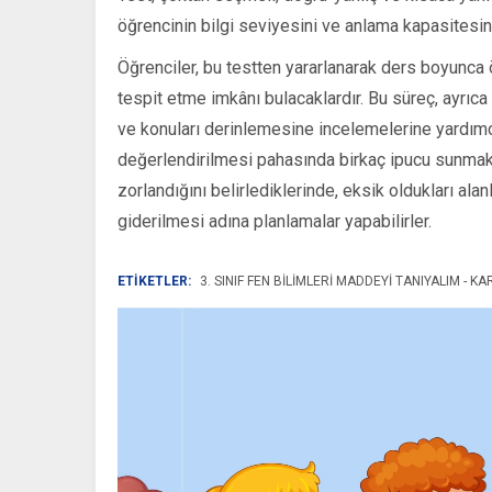
öğrencinin bilgi seviyesini ve anlama kapasitesi
Öğrenciler, bu testten yararlanarak ders boyunca ö
tespit etme imkânı bulacaklardır. Bu süreç, ayrıca
ve konuları derinlemesine incelemelerine yardımcı 
değerlendirilmesi pahasında birkaç ipucu sunmak
zorlandığını belirlediklerinde, eksik oldukları ala
giderilmesi adına planlamalar yapabilirler.
ETİKETLER:
3. SINIF FEN BILIMLERI MADDEYI TANIYALIM - KA