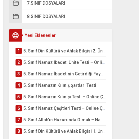
7.SINIF DOSYALARI
8.SINIF DOSYALARI
Yeni Eklenenler
1
5. Sınıf Din Kültürü ve Ahlak Bilgisi 2. Ünite: Namaz İbadeti Çalışmaları
2
5. Sınıf Namaz İbadeti Ünite Testi – Online Çöz
3
5. Sınıf Namaz İbadetinin Getirdiği Faydalar Testi
4
5. Sınıf Namazın Kılınış Şartları Testi
5
5. Sınıf Namazın Kılınışı Testi – Online Çöz
6
5. Sınıf Namaz Çeşitleri Testi – Online Çöz
7
5. Sınıf Allah’ın Huzurunda Olmak – Namaz İbadeti Testi
8
5. Sınıf Din Kültürü ve Ahlak Bilgisi 1. Ünite: Allah İnancı Çalışmaları