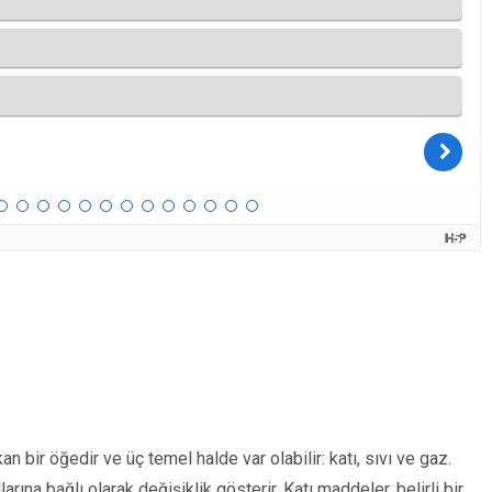
 bir öğedir ve üç temel halde var olabilir: katı, sıvı ve gaz.
rına bağlı olarak değişiklik gösterir. Katı maddeler, belirli bir