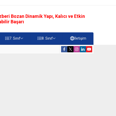
eri Bozan Dinamik Yapı, Kalıcı ve Etkin
ilir Başarı
7. Sınıf
8. Sınıf
İletişim
rdiği Faydalar Testi
5. Sınıf Namazı