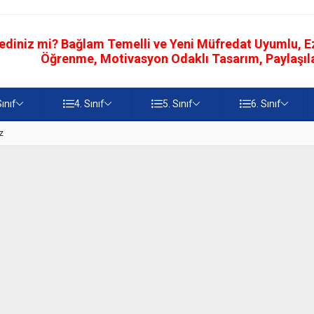
ediniz mi? Bağlam Temelli ve Yeni Müfredat Uyumlu, Ezb
Öğrenme, Motivasyon Odaklı Tasarım, Paylaşılab
Sınıf
4. Sınıf
5. Sınıf
6. Sınıf
z
5. Sınıf Namaz İbadetinin Geti