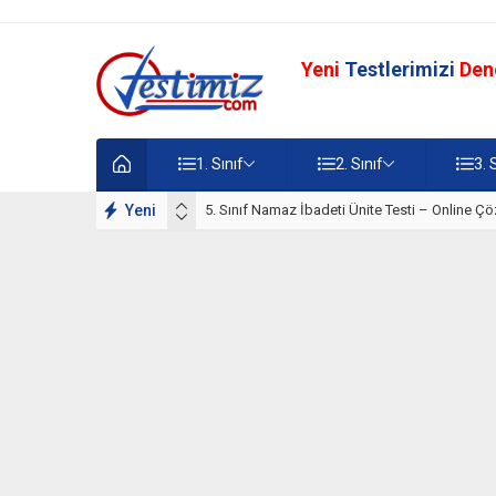
Yeni
Testlerimizi
Den
1. Sınıf
2. Sınıf
3. 
lışmaları
Yeni
5. Sınıf Namaz İbadeti Ünite Testi – Online Çö