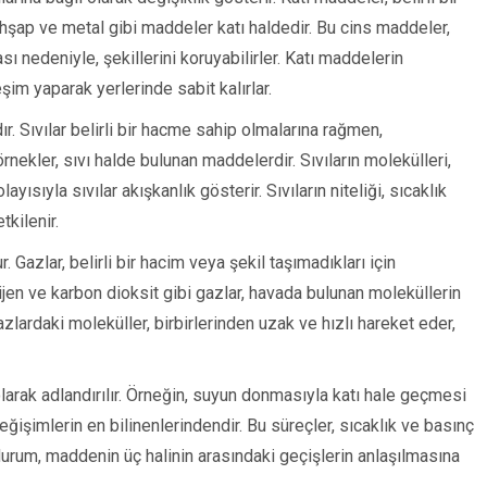
 ahşap ve metal gibi maddeler katı haldedir. Bu cins maddeler,
sı nedeniyle, şekillerini koruyabilirler. Katı maddelerin
eşim yaparak yerlerinde sabit kalırlar.
. Sıvılar belirli bir hacme sahip olmalarına rağmen,
örnekler, sıvı halde bulunan maddelerdir. Sıvıların molekülleri,
ısıyla sıvılar akışkanlık gösterir. Sıvıların niteliği, sıcaklık
tkilenir.
 Gazlar, belirli bir hacim veya şekil taşımadıkları için
ijen ve karbon dioksit gibi gazlar, havada bulunan moleküllerin
azlardaki moleküller, birbirlerinden uzak ve hızlı hareket eder,
larak adlandırılır. Örneğin, suyun donmasıyla katı hale geçmesi
işimlerin en bilinenlerindendir. Bu süreçler, sıcaklık ve basınç
u durum, maddenin üç halinin arasındaki geçişlerin anlaşılmasına