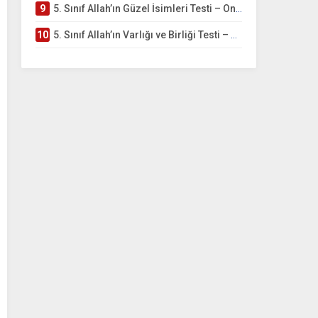
9
5. Sınıf Allah’ın Güzel İsimleri Testi – Online Çöz
10
5. Sınıf Allah’ın Varlığı ve Birliği Testi – Online Çöz