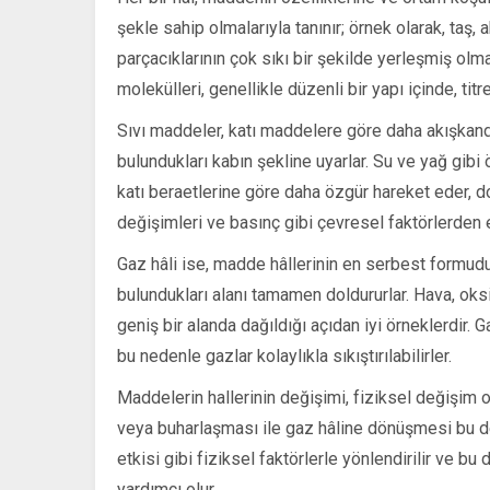
şekle sahip olmalarıyla tanınır; örnek olarak, taş,
parçacıklarının çok sıkı bir şekilde yerleşmiş olma
molekülleri, genellikle düzenli bir yapı içinde, titr
Sıvı maddeler, katı maddelere göre daha akışkandır
bulundukları kabın şekline uyarlar. Su ve yağ gibi 
katı beraetlerine göre daha özgür hareket eder, dolay
değişimleri ve basınç gibi çevresel faktörlerden e
Gaz hâli ise, madde hâllerinin en serbest formudur.
bulundukları alanı tamamen doldururlar. Hava, oks
geniş bir alanda dağıldığı açıdan iyi örneklerdir. G
bu nedenle gazlar kolaylıkla sıkıştırılabilirler.
Maddelerin hallerinin değişimi, fiziksel değişim o
veya buharlaşması ile gaz hâline dönüşmesi bu değ
etkisi gibi fiziksel faktörlerle yönlendirilir ve b
yardımcı olur.