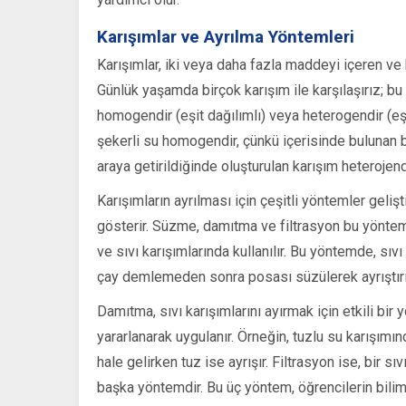
Karışımlar ve Ayrılma Yöntemleri
Karışımlar, iki veya daha fazla maddeyi içeren ve 
Günlük yaşamda birçok karışım ile karşılaşırız; bu k
homogendir (eşit dağılımlı) veya heterogendir (eşi
şekerli su homogendir, çünkü içerisinde bulunan 
araya getirildiğinde oluşturulan karışım heterojendi
Karışımların ayrılması için çeşitli yöntemler gelişt
gösterir. Süzme, damıtma ve filtrasyon bu yönteml
ve sıvı karışımlarında kullanılır. Bu yöntemde, sıvı
çay demlemeden sonra posası süzülerek ayrıştırıl
Damıtma, sıvı karışımlarını ayırmak için etkili bir
yararlanarak uygulanır. Örneğin, tuzlu su karışımı
hale gelirken tuz ise ayrışır. Filtrasyon ise, bir sı
başka yöntemdir. Bu üç yöntem, öğrencilerin bili