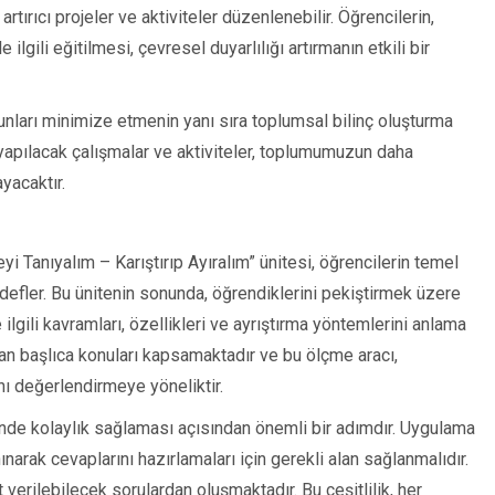
 artırıcı projeler ve aktiviteler düzenlenebilir. Öğrencilerin,
 ilgili eğitilmesi, çevresel duyarlılığı artırmanın etkili bir
orunları minimize etmenin yanı sıra toplumsal bilinç oluşturma
 yapılacak çalışmalar ve aktiviteler, toplumumuzun daha
yacaktır.
yi Tanıyalım – Karıştırıp Ayıralım” ünitesi, öğrencilerin temel
defler. Bu ünitenin sonunda, öğrendiklerini pekiştirmek üzere
 ilgili kavramları, özellikleri ve ayrıştırma yöntemlerini anlama
ınan başlıca konuları kapsamaktadır ve bu ölçme aracı,
nı değerlendirmeye yöneliktir.
nde kolaylık sağlaması açısından önemli bir adımdır. Uygulama
narak cevaplarını hazırlamaları için gerekli alan sağlanmalıdır.
 verilebilecek sorulardan oluşmaktadır. Bu çeşitlilik, her