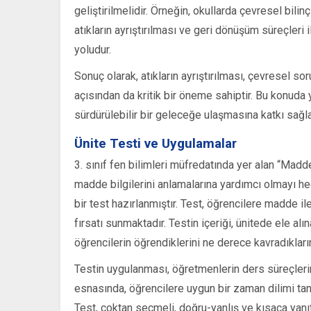
geliştirilmelidir. Örneğin, okullarda çevresel bilinç
atıkların ayrıştırılması ve geri dönüşüm süreçleri ile
yoludur.
Sonuç olarak, atıkların ayrıştırılması, çevresel s
açısından da kritik bir öneme sahiptir. Bu konuda
sürdürülebilir bir geleceğe ulaşmasına katkı sağla
Ünite Testi ve Uygulamalar
3. sınıf fen bilimleri müfredatında yer alan “Madde
madde bilgilerini anlamalarına yardımcı olmayı he
bir test hazırlanmıştır. Test, öğrencilere madde ile
fırsatı sunmaktadır. Testin içeriği, ünitede ele al
öğrencilerin öğrendiklerini ne derece kavradıkları
Testin uygulanması, öğretmenlerin ders süreçleri
esnasında, öğrencilere uygun bir zaman dilimi tanı
Test, çoktan seçmeli, doğru-yanlış ve kısaca yanıt