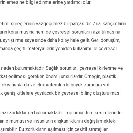
rinlemesine bilgi edinmelerine yardımcı olur.
etimi süreçlerinin vazgeçilmez bir parçasıdır. Zira, karışımların
kların korunmasına hem de çevresel sorunların azaltılmasına
mü, ayrıştırma sayesinde daha kolay hale gelir. Geri dönüşüm,
manda çeşitli materyallerin yeniden kullanımı ile çevresel
k neden bulunmaktadır. Sağlık sorunları, çevresel kirlenme ve
kat edilmesi gereken önemli unsurlardır. Örneğin, plastik
, okyanuslarda ve ekosistemlerde büyük zararlara yol
 geniş kitlelere yayılacak bir çevresel bilinç oluşturulması
de bazı zorluklar da bulunmaktadır. Toplumun tüm kesimlerinde
inin olmaması ve insanların alışkanlıklarını değiştirmekteki
ştırabilir. Bu zorlukların aşılması için çeşitli stratejiler