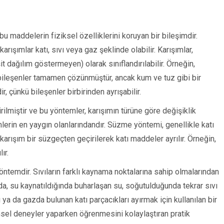
bu maddelerin fiziksel özelliklerini koruyan bir bileşimdir.
arışımlar katı, sıvı veya gaz şeklinde olabilir. Karışımlar,
t dağılım göstermeyen) olarak sınıflandırılabilir. Örneğin,
bileşenler tamamen çözünmüştür, ancak kum ve tuz gibi bir
r, çünkü bileşenler birbirinden ayrışabilir.
irilmiştir ve bu yöntemler, karışımın türüne göre değişiklik
erin en yaygın olanlarındandır. Süzme yöntemi, genellikle katı
 karışım bir süzgeçten geçirilerek katı maddeler ayrılır. Örneğin,
ır.
 yöntemdir. Sıvıların farklı kaynama noktalarına sahip olmalarından
nda, su kaynatıldığında buharlaşan su, soğutulduğunda tekrar sıvı
vı ya da gazda bulunan katı parçacıkları ayırmak için kullanılan bir
msel deneyler yaparken öğrenmesini kolaylaştıran pratik