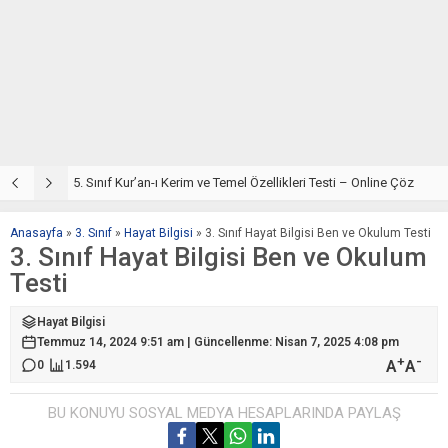
5. Sınıf Din Kültürü ve Ahlak Bilgisi 2. Ünite: Kur’an-ı Kerim Çalışmaları
5. Sınıf Kur’an-ı Kerim ve Temel Özellikleri Testi – Online Çöz
5
Anasayfa
»
3. Sınıf
»
Hayat Bilgisi
»
3. Sınıf Hayat Bilgisi Ben ve Okulum Testi
3. Sınıf Hayat Bilgisi Ben ve Okulum
Testi
Hayat Bilgisi
Temmuz 14, 2024 9:51 am | Güncellenme: Nisan 7, 2025 4:08 pm
+
-
A
A
0
1.594
BU KONUYU SOSYAL MEDYA HESAPLARINDA PAYLAŞ