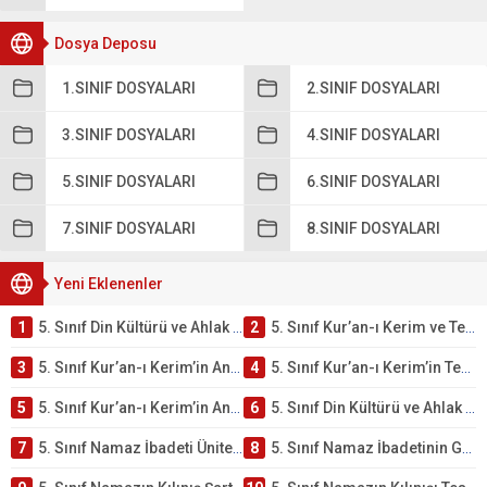
Dosya Deposu
1.SINIF DOSYALARI
2.SINIF DOSYALARI
3.SINIF DOSYALARI
4.SINIF DOSYALARI
5.SINIF DOSYALARI
6.SINIF DOSYALARI
7.SINIF DOSYALARI
8.SINIF DOSYALARI
Yeni Eklenenler
1
5. Sınıf Din Kültürü ve Ahlak Bilgisi 2. Ünite: Kur’an-ı Kerim Çalışmaları
2
5. Sınıf Kur’an-ı Kerim ve Temel Özellikleri Testi – Online Çöz
3
5. Sınıf Kur’an-ı Kerim’in Ana Konuları Testi – Online Çöz
4
5. Sınıf Kur’an-ı Kerim’in Temel Özellikleri ve Önemi Testi – Online Çöz
5
5. Sınıf Kur’an-ı Kerim’in Anlamı ve Önemi Testi – Online Çöz
6
5. Sınıf Din Kültürü ve Ahlak Bilgisi 2. Ünite: Namaz İbadeti Çalışmaları
7
5. Sınıf Namaz İbadeti Ünite Testi – Online Çöz
8
5. Sınıf Namaz İbadetinin Getirdiği Faydalar Testi