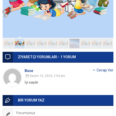
ZİYARETÇİ YORUMLARI - 1 YORUM
Cevap Ver
Buse
Kasım 15, 2024, 2:54 am
İyi sayılır.
BİR YORUM YAZ