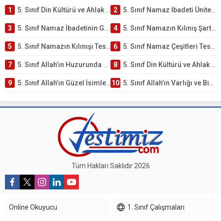
1
5. Sınıf Din Kültürü ve Ahlak Bilgisi 2. Ünite: Namaz İbadeti Çalışmaları
2
5. Sınıf Namaz İbadeti Ünite Testi – Online Çöz
3
5. Sınıf Namaz İbadetinin Getirdiği Faydalar Testi
4
5. Sınıf Namazın Kılınış Şartları Testi
5
5. Sınıf Namazın Kılınışı Testi – Online Çöz
6
5. Sınıf Namaz Çeşitleri Testi – Online Çöz
7
5. Sınıf Allah’ın Huzurunda Olmak – Namaz İbadeti Testi
8
5. Sınıf Din Kültürü ve Ahlak Bilgisi 1. Ünite: Allah İnancı Çalışmaları
9
5. Sınıf Allah’ın Güzel İsimleri Testi – Online Çöz
10
5. Sınıf Allah’ın Varlığı ve Birliği Testi – Online Çöz
Tüm Hakları Saklıdır 2026
Online Okuyucu
1. Sınıf Çalışmaları