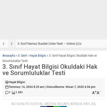
5. Sınıf Din Kültürü ve Ahlak Bilgisi 2. Ünite: Namaz İbadeti Çalışmaları
5. Sınıf Namaz İbadeti Ünite Testi – Online Çöz
5
Anasayfa
»
3. Sınıf
»
Hayat Bilgisi
»
3. Sınıf Hayat Bilgisi Okuldaki Hak ve
Sorumluluklar Testi
3. Sınıf Hayat Bilgisi Okuldaki Hak
ve Sorumluluklar Testi
Hayat Bilgisi
Temmuz 14, 2024 8:25 am | Güncellenme: Nisan 7, 2025 4:04 pm
+
-
A
A
1
1.991
BU KONUYU SOSYAL MEDYA HESAPLARINDA PAYLAŞ