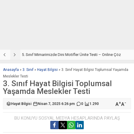
5. Sınıf Din Kültürü ve Ahlak Bilgisi 4. Ünite: Mimarimizde Dini Motifler Çalışmaları
5. Sınıf Mimarimizde Dini Motifler Ünite Testi – Online Çöz
5
Anasayfa
»
3. Sınıf
»
Hayat Bilgisi
»
3. Sınıf Hayat Bilgisi Toplumsal Yaşamda
Meslekler Testi
3. Sınıf Hayat Bilgisi Toplumsal
Yaşamda Meslekler Testi
+
-
A
A
Hayat Bilgisi
Nisan 7, 2025 6:26 pm
0
1.290
BU KONUYU SOSYAL MEDYA HESAPLARINDA PAYLAŞ