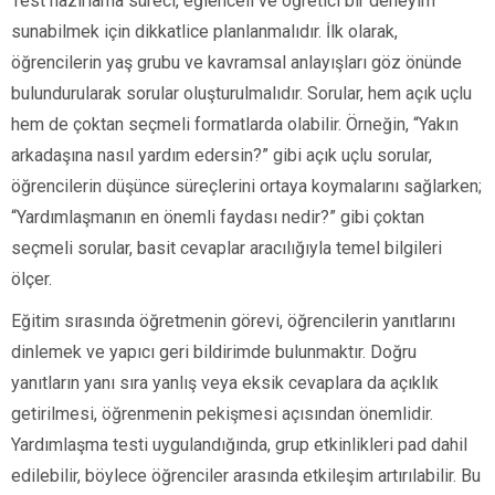
Test hazırlama süreci, eğlenceli ve öğretici bir deneyim
sunabilmek için dikkatlice planlanmalıdır. İlk olarak,
öğrencilerin yaş grubu ve kavramsal anlayışları göz önünde
bulundurularak sorular oluşturulmalıdır. Sorular, hem açık uçlu
hem de çoktan seçmeli formatlarda olabilir. Örneğin, “Yakın
arkadaşına nasıl yardım edersin?” gibi açık uçlu sorular,
öğrencilerin düşünce süreçlerini ortaya koymalarını sağlarken;
“Yardımlaşmanın en önemli faydası nedir?” gibi çoktan
seçmeli sorular, basit cevaplar aracılığıyla temel bilgileri
ölçer.
Eğitim sırasında öğretmenin görevi, öğrencilerin yanıtlarını
dinlemek ve yapıcı geri bildirimde bulunmaktır. Doğru
yanıtların yanı sıra yanlış veya eksik cevaplara da açıklık
getirilmesi, öğrenmenin pekişmesi açısından önemlidir.
Yardımlaşma testi uygulandığında, grup etkinlikleri pad dahil
edilebilir, böylece öğrenciler arasında etkileşim artırılabilir. Bu