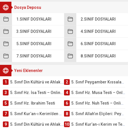
Dosya Deposu
1.SINIF DOSYALARI
2.SINIF DOSYALARI
3.SINIF DOSYALARI
4.SINIF DOSYALARI
5.SINIF DOSYALARI
6.SINIF DOSYALARI
7.SINIF DOSYALARI
8.SINIF DOSYALARI
Yeni Eklenenler
1
5. Sınıf Din Kültürü ve Ahlak Bilgisi 4. Ünite: Peygamber Kıssaları Çalışmaları
2
5. Sınıf Peygamber Kıssaları Ünite Testi – Online Çöz
3
5. Sınıf Hz. İsa Testi – Online Çöz
4
5. Sınıf Hz. Musa Testi – Online Çöz
5
5. Sınıf Hz. İbrahim Testi
6
5. Sınıf Hz. Nuh Testi – Online Çöz
7
5. Sınıf Kur’an-ı Kerim’den Öğütler – Peygamber Kıssaları Testi – Online Çöz
8
5. Sınıf Allah’ın Elçileri: Peygamberler Testi – Online Çöz
9
5. Sınıf Din Kültürü ve Ahlak Bilgisi 3. Ünite: Kur’an-ı Kerim Çalışmaları
10
5. Sınıf Kur’an-ı Kerim ve Temel Özellikleri Testi – Online Çöz