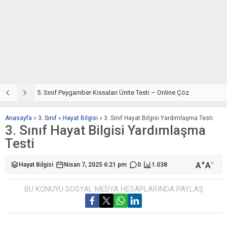
5. Sınıf Din Kültürü ve Ahlak Bilgisi 4. Ünite: Peygamber Kıssaları Çalışmaları
5. Sınıf Peygamber Kıssaları Ünite Testi – Online Çöz
5
Anasayfa
»
3. Sınıf
»
Hayat Bilgisi
»
3. Sınıf Hayat Bilgisi Yardımlaşma Testi
3. Sınıf Hayat Bilgisi Yardımlaşma
Testi
+
-
A
A
Hayat Bilgisi
Nisan 7, 2025 6:21 pm
0
1.038
BU KONUYU SOSYAL MEDYA HESAPLARINDA PAYLAŞ