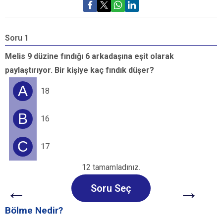
Soru 1
S
Melis 9 düzine fındığı 6 arkadaşına eşit olarak
paylaştırıyor. Bir kişiye kaç fındık düşer?
i
A
18
B
16
C
17
12 tamamladınız.
←
→
Soru Seç
Bölme Nedir?