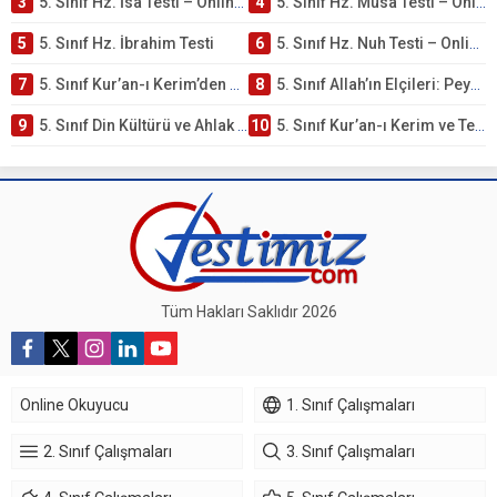
3
5. Sınıf Hz. İsa Testi – Online Çöz
4
5. Sınıf Hz. Musa Testi – Online Çöz
5
5. Sınıf Hz. İbrahim Testi
6
5. Sınıf Hz. Nuh Testi – Online Çöz
7
5. Sınıf Kur’an-ı Kerim’den Öğütler – Peygamber Kıssaları Testi – Online Çöz
8
5. Sınıf Allah’ın Elçileri: Peygamberler Testi – Online Çöz
9
5. Sınıf Din Kültürü ve Ahlak Bilgisi 3. Ünite: Kur’an-ı Kerim Çalışmaları
10
5. Sınıf Kur’an-ı Kerim ve Temel Özellikleri Testi – Online Çöz
Tüm Hakları Saklıdır 2026
Online Okuyucu
1. Sınıf Çalışmaları
2. Sınıf Çalışmaları
3. Sınıf Çalışmaları