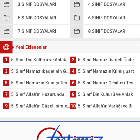
3.SINIF DOSYALARI
4.SINIF DOSYALARI
5.SINIF DOSYALARI
6.SINIF DOSYALARI
7.SINIF DOSYALARI
8.SINIF DOSYALARI
Yeni Eklenenler
1
5. Sınıf Din Kültürü ve Ahlak Bilgisi 2. Ünite: Namaz İbadeti Çalışmaları
2
5. Sınıf Namaz İbadeti Ünite Testi – Online Çöz
3
5. Sınıf Namaz İbadetinin Getirdiği Faydalar Testi
4
5. Sınıf Namazın Kılınış Şartları Testi
5
5. Sınıf Namazın Kılınışı Testi – Online Çöz
6
5. Sınıf Namaz Çeşitleri Testi – Online Çöz
7
5. Sınıf Allah’ın Huzurunda Olmak – Namaz İbadeti Testi
8
5. Sınıf Din Kültürü ve Ahlak Bilgisi 1. Ünite: Allah İnancı Çalışmaları
9
5. Sınıf Allah’ın Güzel İsimleri Testi – Online Çöz
10
5. Sınıf Allah’ın Varlığı ve Birliği Testi – Online Çöz