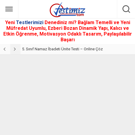
Yeni
Testlerimizi
Denediniz mi? Bağlam Temelli ve Yeni
Müfredat Uyumlu, Ezberi Bozan Dinamik Yapı, Kalıcı ve
Etkin Öğrenme, Motivasyon Odaklı Tasarım, Paylaşılabilir
Başarı
5. Sınıf Din Kültürü ve Ahlak Bilgisi 2. Ünite: Namaz İbadeti Çalışmaları
5. Sınıf Namaz İbadeti Ünite Testi – Online Çöz
5