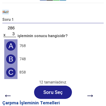
Soru 1
S
işleminin sonucu hangisidir?
A
768
B
748
C
858
12 tamamladınız.
←
→
Soru Seç
Çarpma İşleminin Temelleri