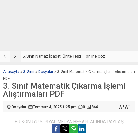
5. Sınıf Din Kültürü ve Ahlak Bilgisi 2. Ünite: Namaz İbadeti Çalışmaları
5. Sınıf Namaz İbadeti Ünite Testi – Online Çöz
5
Anasayfa
»
3. Sınıf
»
Dosyalar
»
3. Sınıf Matematik Çıkarma İşlemi Alıştırmaları
PDF
3. Sınıf Matematik Çıkarma İşlemi
Alıştırmaları PDF
+
-
A
A
Dosyalar
Temmuz 4, 2025 1:25 pm
0
864
BU KONUYU SOSYAL MEDYA HESAPLARINDA PAYLAŞ