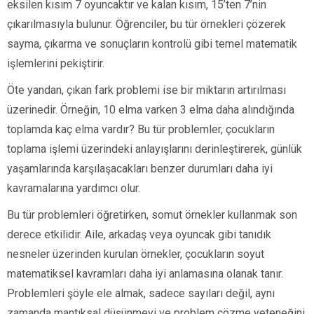
eksilen kısım 7 oyuncaktır ve kalan kısım, 15’ten 7’nin
çıkarılmasıyla bulunur. Öğrenciler, bu tür örnekleri çözerek
sayma, çıkarma ve sonuçların kontrolü gibi temel matematik
işlemlerini pekiştirir.
Öte yandan, çıkan fark problemi ise bir miktarın artırılması
üzerinedir. Örneğin, 10 elma varken 3 elma daha alındığında
toplamda kaç elma vardır? Bu tür problemler, çocukların
toplama işlemi üzerindeki anlayışlarını derinleştirerek, günlük
yaşamlarında karşılaşacakları benzer durumları daha iyi
kavramalarına yardımcı olur.
Bu tür problemleri öğretirken, somut örnekler kullanmak son
derece etkilidir. Aile, arkadaş veya oyuncak gibi tanıdık
nesneler üzerinden kurulan örnekler, çocukların soyut
matematiksel kavramları daha iyi anlamasına olanak tanır.
Problemleri şöyle ele almak, sadece sayıları değil, aynı
zamanda mantıksal düşünmeyi ve problem çözme yeteneğini