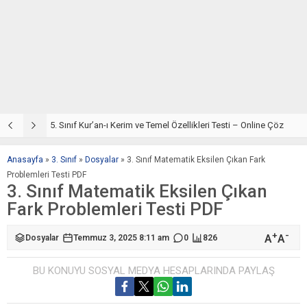
5. Sınıf Din Kültürü ve Ahlak Bilgisi 2. Ünite: Kur’an-ı Kerim Çalışmaları
5. Sınıf Kur’an-ı Kerim ve Temel Özellikleri Testi – Online Çöz
5
Anasayfa
»
3. Sınıf
»
Dosyalar
»
3. Sınıf Matematik Eksilen Çıkan Fark
Problemleri Testi PDF
3. Sınıf Matematik Eksilen Çıkan
Fark Problemleri Testi PDF
+
-
A
A
Dosyalar
Temmuz 3, 2025 8:11 am
0
826
BU KONUYU SOSYAL MEDYA HESAPLARINDA PAYLAŞ