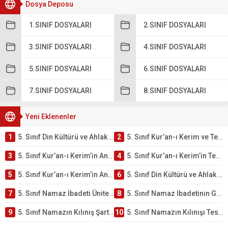
Dosya Deposu
1.SINIF DOSYALARI
2.SINIF DOSYALARI
3.SINIF DOSYALARI
4.SINIF DOSYALARI
5.SINIF DOSYALARI
6.SINIF DOSYALARI
7.SINIF DOSYALARI
8.SINIF DOSYALARI
Yeni Eklenenler
1
5. Sınıf Din Kültürü ve Ahlak Bilgisi 2. Ünite: Kur’an-ı Kerim Çalışmaları
2
5. Sınıf Kur’an-ı Kerim ve Temel Özellikleri Testi – Online Çöz
3
5. Sınıf Kur’an-ı Kerim’in Ana Konuları Testi – Online Çöz
4
5. Sınıf Kur’an-ı Kerim’in Temel Özellikleri ve Önemi Testi – Online Çöz
5
5. Sınıf Kur’an-ı Kerim’in Anlamı ve Önemi Testi – Online Çöz
6
5. Sınıf Din Kültürü ve Ahlak Bilgisi 2. Ünite: Namaz İbadeti Çalışmaları
7
5. Sınıf Namaz İbadeti Ünite Testi – Online Çöz
8
5. Sınıf Namaz İbadetinin Getirdiği Faydalar Testi
9
5. Sınıf Namazın Kılınış Şartları Testi
10
5. Sınıf Namazın Kılınışı Testi – Online Çöz