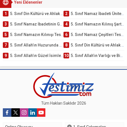
Yeni Eklenenler
1
5. Sınıf Din Kültürü ve Ahlak Bilgisi 2. Ünite: Namaz İbadeti Çalışmaları
2
5. Sınıf Namaz İbadeti Ünite Testi – Online Çöz
3
5. Sınıf Namaz İbadetinin Getirdiği Faydalar Testi
4
5. Sınıf Namazın Kılınış Şartları Testi
5
5. Sınıf Namazın Kılınışı Testi – Online Çöz
6
5. Sınıf Namaz Çeşitleri Testi – Online Çöz
7
5. Sınıf Allah’ın Huzurunda Olmak – Namaz İbadeti Testi
8
5. Sınıf Din Kültürü ve Ahlak Bilgisi 1. Ünite: Allah İnancı Çalışmaları
9
5. Sınıf Allah’ın Güzel İsimleri Testi – Online Çöz
10
5. Sınıf Allah’ın Varlığı ve Birliği Testi – Online Çöz
Tüm Hakları Saklıdır 2026