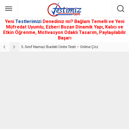
Yeni
Testlerimizi
Denediniz mi? Bağlam Temelli ve Yeni
Müfredat Uyumlu, Ezberi Bozan Dinamik Yapı, Kalıcı ve
Etkin Öğrenme, Motivasyon Odaklı Tasarım, Paylaşılabilir
Başarı
5. Sınıf Din Kültürü ve Ahlak Bilgisi 2. Ünite: Namaz İbadeti Çalışmaları
5. Sınıf Namaz İbadeti Ünite Testi – Online Çöz
5