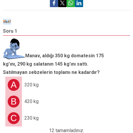
Soru 1
S
K
g
Manav, aldığı 350 kg domatesin 175
G
kg’ını, 290 kg salatanın 145 kg’ını sattı.
Satılmayan sebzelerin toplamı ne kadardır?
A
320 kg
B
420 kg
C
230 kg
12 tamamladınız.