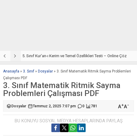
5. Sınıf Din Kültürü ve Ahlak Bilgisi 2. Ünite: Kur’an-ı Kerim Çalışmaları
5. Sınıf Kur’an-ı Kerim ve Temel Özellikleri Testi – Online Çöz
5
Anasayfa
»
3. Sınıf
»
Dosyalar
»
3. Sınıf Matematik Ritmik Sayma Problemleri
Çalışması PDF
3. Sınıf Matematik Ritmik Sayma
Problemleri Çalışması PDF
+
-
A
A
Dosyalar
Temmuz 2, 2025 7:07 pm
0
781
BU KONUYU SOSYAL MEDYA HESAPLARINDA PAYLAŞ