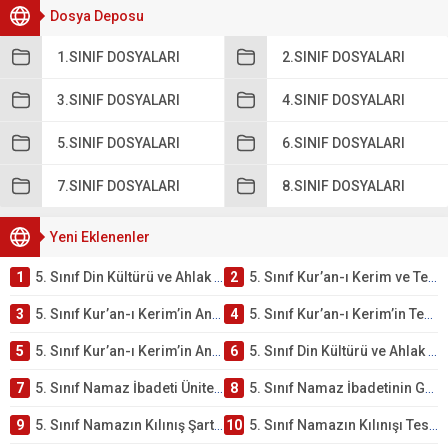
Dosya Deposu
1.SINIF DOSYALARI
2.SINIF DOSYALARI
3.SINIF DOSYALARI
4.SINIF DOSYALARI
5.SINIF DOSYALARI
6.SINIF DOSYALARI
7.SINIF DOSYALARI
8.SINIF DOSYALARI
Yeni Eklenenler
1
5. Sınıf Din Kültürü ve Ahlak Bilgisi 2. Ünite: Kur’an-ı Kerim Çalışmaları
2
5. Sınıf Kur’an-ı Kerim ve Temel Özellikleri Testi – Online Çöz
3
5. Sınıf Kur’an-ı Kerim’in Ana Konuları Testi – Online Çöz
4
5. Sınıf Kur’an-ı Kerim’in Temel Özellikleri ve Önemi Testi – Online Çöz
5
5. Sınıf Kur’an-ı Kerim’in Anlamı ve Önemi Testi – Online Çöz
6
5. Sınıf Din Kültürü ve Ahlak Bilgisi 2. Ünite: Namaz İbadeti Çalışmaları
7
5. Sınıf Namaz İbadeti Ünite Testi – Online Çöz
8
5. Sınıf Namaz İbadetinin Getirdiği Faydalar Testi
9
5. Sınıf Namazın Kılınış Şartları Testi
10
5. Sınıf Namazın Kılınışı Testi – Online Çöz