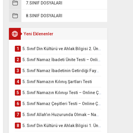
7.SINIF DOSYALARI
8.SINIF DOSYALARI
Yeni Eklenenler
1
5. Sınıf Din Kültürü ve Ahlak Bilgisi 2. Ünite: Namaz İbadeti Çalışmaları
2
5. Sınıf Namaz İbadeti Ünite Testi – Online Çöz
3
5. Sınıf Namaz İbadetinin Getirdiği Faydalar Testi
4
5. Sınıf Namazın Kılınış Şartları Testi
5
5. Sınıf Namazın Kılınışı Testi – Online Çöz
6
5. Sınıf Namaz Çeşitleri Testi – Online Çöz
7
5. Sınıf Allah’ın Huzurunda Olmak – Namaz İbadeti Testi
8
5. Sınıf Din Kültürü ve Ahlak Bilgisi 1. Ünite: Allah İnancı Çalışmaları