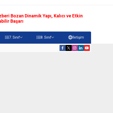
eri Bozan Dinamik Yapı, Kalıcı ve Etkin
ilir Başarı
7. Sınıf
8. Sınıf
İletişim
rdiği Faydalar Testi
5. Sınıf Namazı