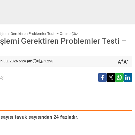
İşlemi Gerektiren Problemler Testi – Online Çöz
İşlemi Gerektiren Problemler Testi –
+
-
A
A
an 30, 2026 5:24 pm
0
1.298
AŞ
 sayısı tavuk sayısından 24 fazladır.
?