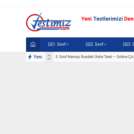
Yeni
Testlerimizi
Den
1. Sınıf
2. Sınıf
3. 
lışmaları
Yeni
5. Sınıf Namaz İbadeti Ünite Testi – Online Çö