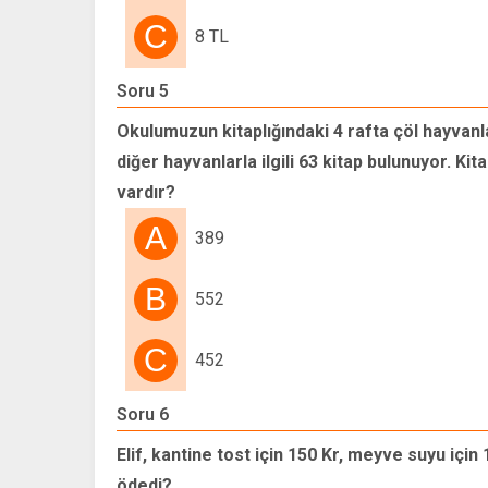
C
8 TL
Soru 5
Okulumuzun kitaplığındaki 4 rafta çöl hayvanları
diğer hayvanlarla ilgili 63 kitap bulunuyor. Kit
vardır?
A
389
B
552
C
452
Soru 6
Elif, kantine tost için 150 Kr, meyve suyu için
ödedi?