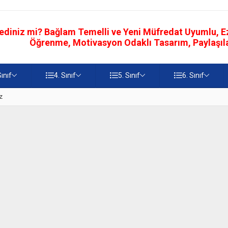
ediniz mi? Bağlam Temelli ve Yeni Müfredat Uyumlu, Ezb
Öğrenme, Motivasyon Odaklı Tasarım, Paylaşılab
Sınıf
4. Sınıf
5. Sınıf
6. Sınıf
z
5. Sınıf Namaz İbadetinin Geti