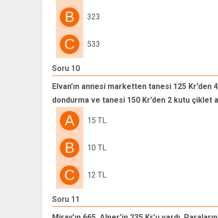
B
323
C
533
Soru 10
Elvan’ın annesi marketten tanesi 125 Kr’den 4 
dondurma ve tanesi 150 Kr’den 2 kutu çiklet a
A
15 TL
B
10 TL
C
12 TL
Soru 11
Miray’ın 665, Alper’in 235 Kr’u vardı. Paraları