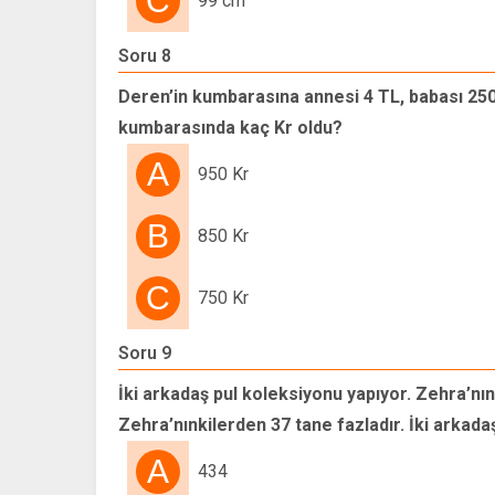
C
99 cm
Soru 8
Deren’in kumbarasına annesi 4 TL, babası 250 K
kumbarasında kaç Kr oldu?
A
950 Kr
B
850 Kr
C
750 Kr
Soru 9
İki arkadaş pul koleksiyonu yapıyor. Zehra’nın 
Zehra’nınkilerden 37 tane fazladır. İki arkada
A
434