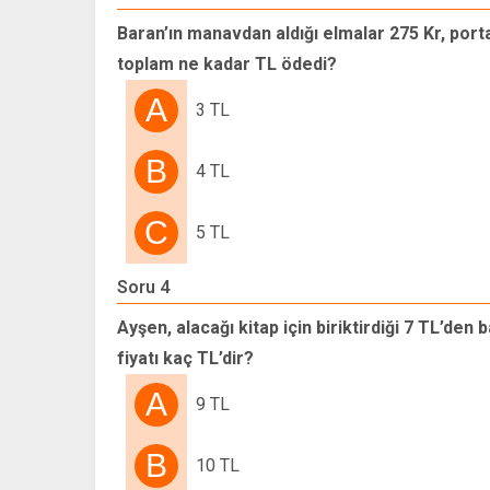
Baran’ın manavdan aldığı elmalar 275 Kr, port
toplam ne kadar TL ödedi?
A
3 TL
B
4 TL
C
5 TL
Soru 4
Ayşen, alacağı kitap için biriktirdiği 7 TL’den
fiyatı kaç TL’dir?
A
9 TL
B
10 TL