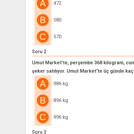
A
472
B
580
C
570
Soru 2
Umut Market’te, perşembe 368 kilogram, cum
şeker satılıyor. Umut Market’te üç günde kaç
A
986 kg
B
896 kg
C
996 kg
Soru 3