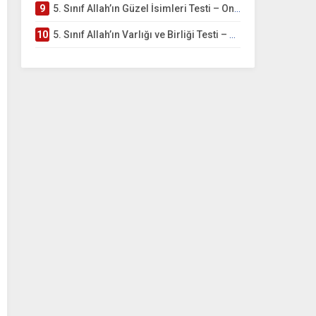
9
5. Sınıf Allah’ın Güzel İsimleri Testi – Online Çöz
10
5. Sınıf Allah’ın Varlığı ve Birliği Testi – Online Çöz