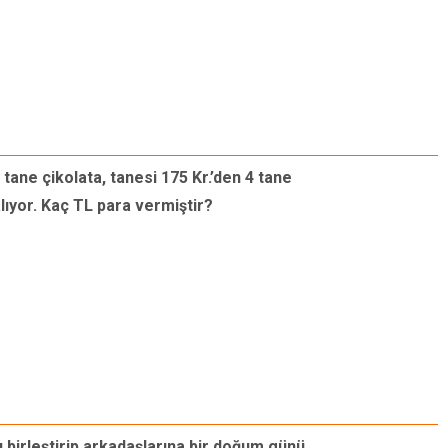
tane çikolata, tanesi 175 Kr.’den 4 tane
lıyor. Kaç TL para vermiştir?
nı birleştirip arkadaşlarına bir doğum günü