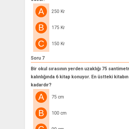
A
250 Kr
B
175 Kr
C
150 Kr
Soru 7
Bir okul sırasının yerden uzaklığı 75 santimet
kalınlığında 6 kitap konuyor. En üstteki kitabı
kadardır?
A
75 cm
B
100 cm