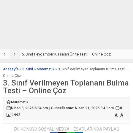
5. Sınıf Din Kültürü ve Ahlak Bilgisi 4. Ünite: Peygamber Kıssaları Çalışmaları
5. Sınıf Peygamber Kıssaları Ünite Testi – Online Çöz
5
Anasayfa
»
3. Sınıf
»
Matematik
»
3. Sınıf Verilmeyen Toplananı Bulma Testi –
Online Çöz
3. Sınıf Verilmeyen Toplananı Bulma
Testi – Online Çöz
Matematik
Nisan 3, 2025 6:34 pm | Güncellenme: Nisan 21, 2026 3:40 pm
0
+
-
A
A
1.992
BU KONUYU SOSYAL MEDYA HESAPLARINDA PAYLAŞ