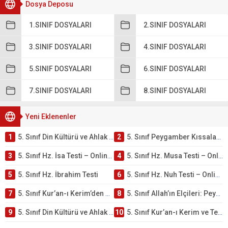
Dosya Deposu
1.SINIF DOSYALARI
2.SINIF DOSYALARI
3.SINIF DOSYALARI
4.SINIF DOSYALARI
5.SINIF DOSYALARI
6.SINIF DOSYALARI
7.SINIF DOSYALARI
8.SINIF DOSYALARI
Yeni Eklenenler
1
5. Sınıf Din Kültürü ve Ahlak Bilgisi 4. Ünite: Peygamber Kıssaları Çalışmaları
2
5. Sınıf Peygamber Kıssaları Ünite Testi – Online Çöz
3
5. Sınıf Hz. İsa Testi – Online Çöz
4
5. Sınıf Hz. Musa Testi – Online Çöz
5
5. Sınıf Hz. İbrahim Testi
6
5. Sınıf Hz. Nuh Testi – Online Çöz
7
5. Sınıf Kur’an-ı Kerim’den Öğütler – Peygamber Kıssaları Testi – Online Çöz
8
5. Sınıf Allah’ın Elçileri: Peygamberler Testi – Online Çöz
9
5. Sınıf Din Kültürü ve Ahlak Bilgisi 3. Ünite: Kur’an-ı Kerim Çalışmaları
10
5. Sınıf Kur’an-ı Kerim ve Temel Özellikleri Testi – Online Çöz