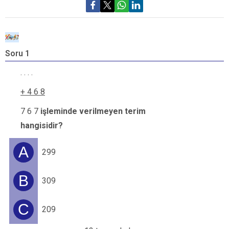
Soru 1
S
. . . .
+ 4 6 8
7 6 7
işleminde verilmeyen terim
hangisidir?
A
299
B
309
C
209