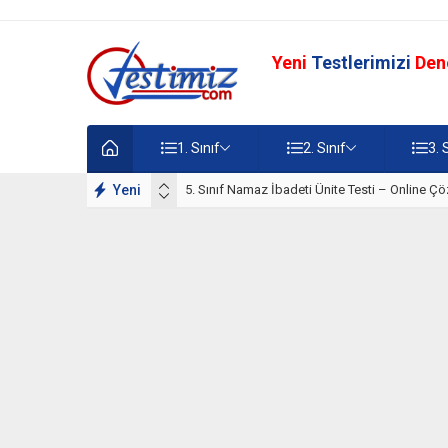
Yeni
Testlerimizi
Den
1. Sınıf
2. Sınıf
3. 
lışmaları
Yeni
5. Sınıf Namaz İbadeti Ünite Testi – Online Çö