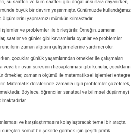
ri, su saatleri ve kum saatleri gibi doğal unsurlara dayanırken,
ümünde büyük bir devrim yaşanmıştır. Günümüzde kullandığımız
sas ölçümlerini yapmamızı mümkün kılmaktadır.
şlemler ve problemler ile birleştirilir. Örneğin, zamanın
ar, saatler ve günler gibi kavramlarla oyunlar ve problemler
rencilerin zaman algısını geliştirmelerine yardımcı olur.
rken, çocuklar günlük yaşamlarından örnekler ile çalışmaları
resi veya bir oyun süresinin hesaplanması gibi konular, çocukların
tür örnekler, zamanın ölçümü ile matematiksel işlemleri entegre
rir. Matematik derslerinde zamanla ilgili problemler çözelerek,
işmektedir. Böylece, öğrenciler sanatsal ve bilimsel düşünmeyi
lmaktadırlar.
e
nlaması ve karşılaştırmasını kolaylaştıracak temel bir araçtır.
u süreçleri somut bir şekilde görmek için çeşitli pratik