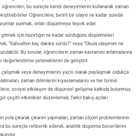
nıf öğrencileri, bu süreçte kendi deneyimlerini kullanarak zaman
iştirebilirler. Öğrencilere, belirli bir olayın ne kadar sürede
 durumlar sunmak, onları düşünmeye teşvik eder.
 gitmek için hazırlığın ne kadar sürdüğünü düşünmeleri
derek, “Kahvaltım kaç dakika sürdü?” veya “Okula ulaşımım ne
urulabilir. Bu sorular, öğrencilerin zaman kavramını anlamalarına
i değerlendirme yeteneklerini de geliştirir.
nde çalışmak veya deneyimlerini yazılı olarak paylaşmak oldukça
nlatmaları, zaman dilimlerini kıyaslamalarını ve her birinin
öylece, sosyal etkileşim de düşünsel gelişime katkıda bulunmuş
ili çeşitli etkinlikler düzenlemek, farklı bakış açıları
n yola çıkarak çıkarım yapmaları, zaman ölçüm problemlerinin
ra bu süreçte rehberlik ederek, analitik düşünme becerilerini
mkündür.