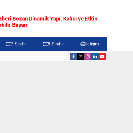
eri Bozan Dinamik Yapı, Kalıcı ve Etkin
ilir Başarı
7. Sınıf
8. Sınıf
İletişim
rdiği Faydalar Testi
5. Sınıf Namazı