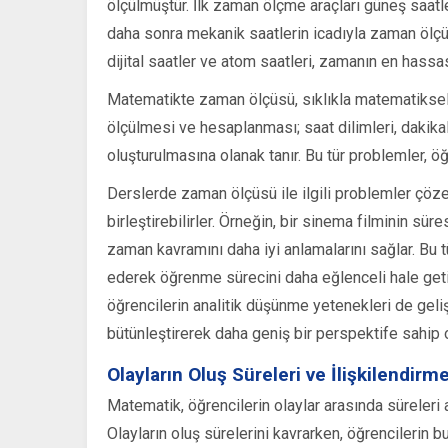
ölçülmüştür. İlk zaman ölçme araçları güneş saatle
daha sonra mekanik saatlerin icadıyla zaman ölç
dijital saatler ve atom saatleri, zamanın en has
Matematikte zaman ölçüsü, sıklıkla matematiksel i
ölçülmesi ve hesaplanması; saat dilimleri, dakikal
oluşturulmasına olanak tanır. Bu tür problemler, öğ
Derslerde zaman ölçüsü ile ilgili problemler çöze
birleştirebilirler. Örneğin, bir sinema filminin sü
zaman kavramını daha iyi anlamalarını sağlar. Bu 
ederek öğrenme sürecini daha eğlenceli hale geti
öğrencilerin analitik düşünme yetenekleri de gel
bütünleştirerek daha geniş bir perspektife sahip o
Olayların Oluş Süreleri ve İlişkilendirm
Matematik, öğrencilerin olaylar arasında süreleri a
Olayların oluş sürelerini kavrarken, öğrencilerin b