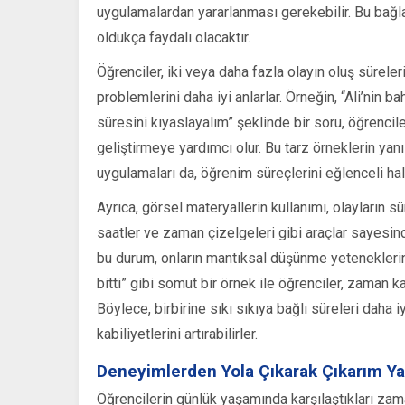
uygulamalardan yararlanması gerekebilir. Bu bağla
oldukça faydalı olacaktır.
Öğrenciler, iki veya daha fazla olayın oluş süreleri
problemlerini daha iyi anlarlar. Örneğin, “Ali’nin
süresini kıyaslayalım” şeklinde bir soru, öğrenciler
geliştirmeye yardımcı olur. Bu tarz örneklerin yanı
uygulamaları da, öğrenim süreçlerini eğlenceli hale
Ayrıca, görsel materyallerin kullanımı, olayların sü
saatler ve zaman çizelgeleri gibi araçlar sayesind
bu durum, onların mantıksal düşünme yeteneklerini p
bitti” gibi somut bir örnek ile öğrenciler, zaman 
Böylece, birbirine sıkı sıkıya bağlı süreleri daha 
kabiliyetlerini artırabilirler.
Deneyimlerden Yola Çıkarak Çıkarım 
Öğrencilerin günlük yaşamında karşılaştıkları zama