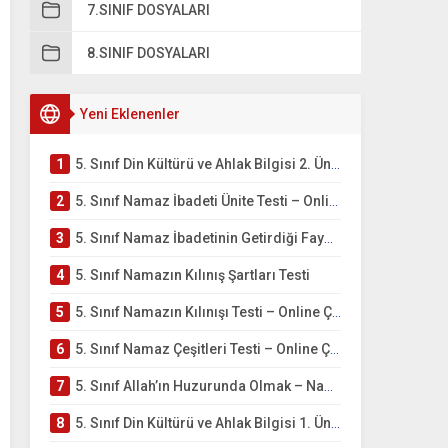
7.SINIF DOSYALARI
8.SINIF DOSYALARI
Yeni Eklenenler
1
5. Sınıf Din Kültürü ve Ahlak Bilgisi 2. Ünite: Namaz İbadeti Çalışmaları
2
5. Sınıf Namaz İbadeti Ünite Testi – Online Çöz
3
5. Sınıf Namaz İbadetinin Getirdiği Faydalar Testi
4
5. Sınıf Namazın Kılınış Şartları Testi
5
5. Sınıf Namazın Kılınışı Testi – Online Çöz
6
5. Sınıf Namaz Çeşitleri Testi – Online Çöz
7
5. Sınıf Allah’ın Huzurunda Olmak – Namaz İbadeti Testi
8
5. Sınıf Din Kültürü ve Ahlak Bilgisi 1. Ünite: Allah İnancı Çalışmaları