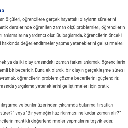
ma
 ölçüleri, öğrencilere gerçek hayattaki olayların sürelerini
atik derslerinde öğrenilen zaman ölçü problemleri, öğrencilerin
arı anlamalarına yardımcı olur. Bu bağlamda, öğrencilerin önceki
eri hakkında değerlendirmeler yapma yeteneklerini geliştirmeleri
mek ya da iki olay arasındaki zaman farkını anlamak, öğrencilerin
li bir beceridir. Buna ek olarak, bir olayın gerçekleşme süresi
kavramak, öğrencilerin problem çözme becerilerini güçlendirir.
ırasında yargılama yeteneklerini geliştirmeleri için pratik
rşılaştırma ve bunlar üzerinden çıkarımda bulunma fırsatları
r sürer?” veya “Bir yemeğin hazırlanması ne kadar zaman alır?”
ncilerin mantıklı değerlendirmeler yapmalarını teşvik eder.