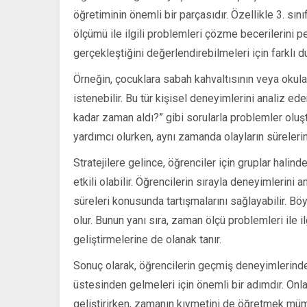
öğretiminin önemli bir parçasıdır. Özellikle 3. sı
ölçümü ile ilgili problemleri çözme becerilerini pek
gerçekleştiğini değerlendirebilmeleri için farklı
Örneğin, çocuklara sabah kahvaltısının veya okula
istenebilir. Bu tür kişisel deneyimlerini analiz e
kadar zaman aldı?” gibi sorularla problemler oluşt
yardımcı olurken, aynı zamanda olayların sürelerin
Stratejilere gelince, öğrenciler için gruplar hali
etkili olabilir. Öğrencilerin sırayla deneyimlerini a
süreleri konusunda tartışmalarını sağlayabilir. B
olur. Bunun yanı sıra, zaman ölçü problemleri ile ilg
geliştirmelerine de olanak tanır.
Sonuç olarak, öğrencilerin geçmiş deneyimlerinde
üstesinden gelmeleri için önemli bir adımdır. Onla
geliştirirken, zamanın kıymetini de öğretmek mü