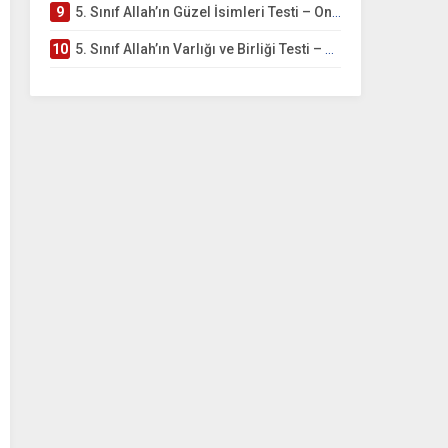
9
5. Sınıf Allah’ın Güzel İsimleri Testi – Online Çöz
10
5. Sınıf Allah’ın Varlığı ve Birliği Testi – Online Çöz