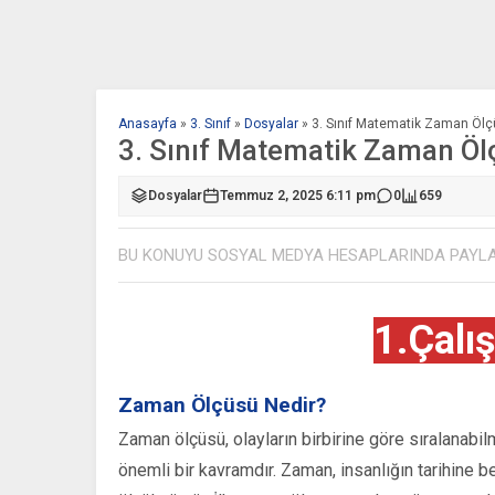
Anasayfa
»
3. Sınıf
»
Dosyalar
»
3. Sınıf Matematik Zaman Ölç
3. Sınıf Matematik Zaman Öl
Dosyalar
Temmuz 2, 2025 6:11 pm
0
659
BU KONUYU SOSYAL MEDYA HESAPLARINDA PAYL
1.Çalı
Zaman Ölçüsü Nedir?
Zaman ölçüsü, olayların birbirine göre sıralanabi
önemli bir kavramdır. Zaman, insanlığın tarihine 