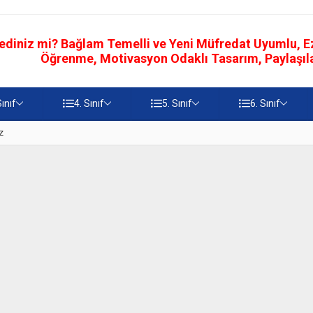
ediniz mi? Bağlam Temelli ve Yeni Müfredat Uyumlu, Ezb
Öğrenme, Motivasyon Odaklı Tasarım, Paylaşılab
Sınıf
4. Sınıf
5. Sınıf
6. Sınıf
z
5. Sınıf Namaz İbadetinin Geti