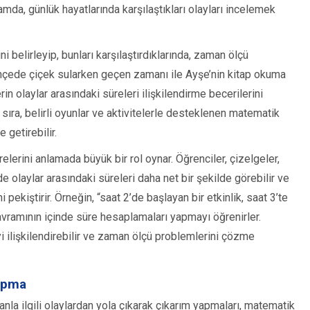
mda, günlük hayatlarında karşılaştıkları olayları incelemek
ni belirleyip, bunları karşılaştırdıklarında, zaman ölçü
 bahçede çiçek sularken geçen zamanı ile Ayşe’nin kitap okuma
in olaylar arasındaki süreleri ilişkilendirme becerilerini
 sıra, belirli oyunlar ve aktivitelerle desteklenen matematik
 getirebilir.
relerini anlamada büyük bir rol oynar. Öğrenciler, çizelgeler,
e olaylar arasındaki süreleri daha net bir şekilde görebilir ve
ekiştirir. Örneğin, “saat 2’de başlayan bir etkinlik, saat 3’te
kavramının içinde süre hesaplamaları yapmayı öğrenirler.
iyi ilişkilendirebilir ve zaman ölçü problemlerini çözme
Yapma
nla ilgili olaylardan yola çıkarak çıkarım yapmaları, matematik