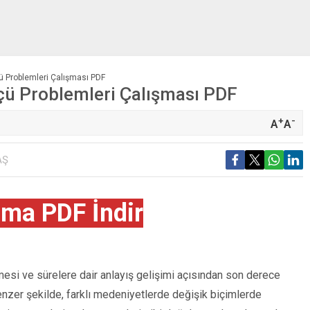
ü Problemleri Çalışması PDF
çü Problemleri Çalışması PDF
+
-
A
A
AŞ
şma PDF İndir
lmesi ve sürelere dair anlayış gelişimi açısından son derece
benzer şekilde, farklı medeniyetlerde değişik biçimlerde