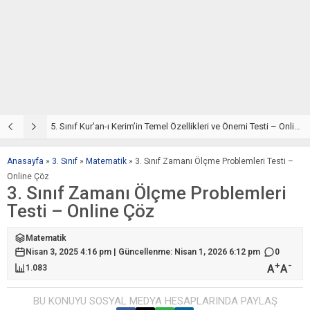
e Çöz
5. Sınıf Kur’an-ı Kerim’in Temel Özellikleri ve Önemi Testi – Online Çöz
5
Anasayfa
»
3. Sınıf
»
Matematik
»
3. Sınıf Zamanı Ölçme Problemleri Testi –
Online Çöz
3. Sınıf Zamanı Ölçme Problemleri
Testi – Online Çöz
Matematik
Nisan 3, 2025 4:16 pm | Güncellenme: Nisan 1, 2026 6:12 pm
0
+
-
A
A
1.083
BU KONUYU SOSYAL MEDYA HESAPLARINDA PAYLAŞ