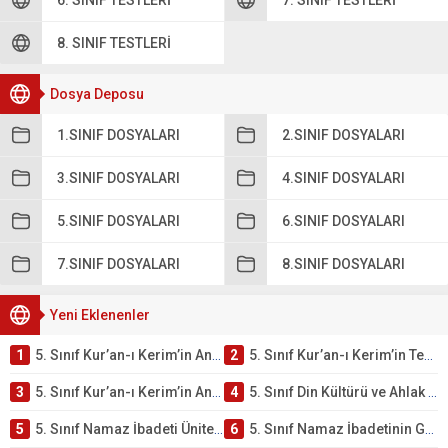
6. SINIF TESTLERI
7. SINIF TESTLERI
8. SINIF TESTLERI
Dosya Deposu
1.SINIF DOSYALARI
2.SINIF DOSYALARI
3.SINIF DOSYALARI
4.SINIF DOSYALARI
5.SINIF DOSYALARI
6.SINIF DOSYALARI
7.SINIF DOSYALARI
8.SINIF DOSYALARI
Yeni Eklenenler
1
5. Sınıf Kur’an-ı Kerim’in Ana Konuları Testi – Online Çöz
2
5. Sınıf Kur’an-ı Kerim’in Temel Özellikleri ve Önemi Testi – Online Çöz
3
5. Sınıf Kur’an-ı Kerim’in Anlamı ve Önemi Testi – Online Çöz
4
5. Sınıf Din Kültürü ve Ahlak Bilgisi 2. Ünite: Namaz İbadeti Çalışmaları
5
5. Sınıf Namaz İbadeti Ünite Testi – Online Çöz
6
5. Sınıf Namaz İbadetinin Getirdiği Faydalar Testi