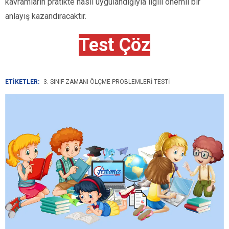
kavramların pratikte nasıl uygulandığıyla ilgili önemli bir
anlayış kazandıracaktır.
Test Çöz
ETİKETLER:
3. SINIF ZAMANI ÖLÇME PROBLEMLERI TESTI