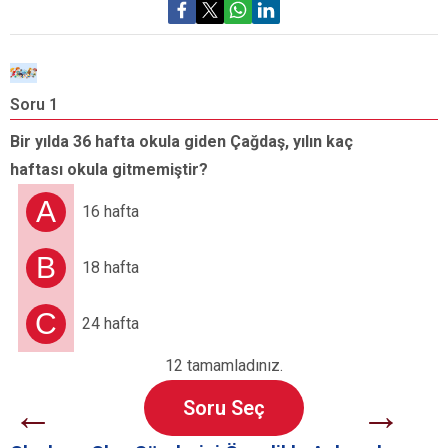
Soru 1
S
Bir yılda 36 hafta okula giden Çağdaş, yılın kaç
B
haftası okula gitmemiştir?
s
B
A
16 hafta
B
18 hafta
C
24 hafta
12 tamamladınız.
←
→
Soru Seç