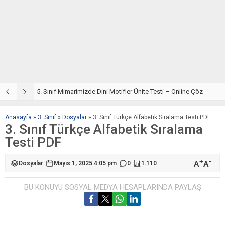
5. Sınıf Din Kültürü ve Ahlak Bilgisi 4. Ünite: Mimarimizde Dini Motifler Çalışmaları
5. Sınıf Mimarimizde Dini Motifler Ünite Testi – Online Çöz
5
Anasayfa
»
3. Sınıf
»
Dosyalar
»
3. Sınıf Türkçe Alfabetik Sıralama Testi PDF
3. Sınıf Türkçe Alfabetik Sıralama
Testi PDF
+
-
A
A
Dosyalar
Mayıs 1, 2025 4:05 pm
0
1.110
BU KONUYU SOSYAL MEDYA HESAPLARINDA PAYLAŞ