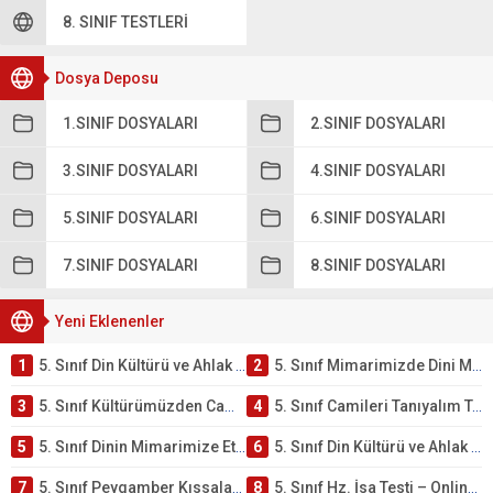
8. SINIF TESTLERI
Dosya Deposu
1.SINIF DOSYALARI
2.SINIF DOSYALARI
3.SINIF DOSYALARI
4.SINIF DOSYALARI
5.SINIF DOSYALARI
6.SINIF DOSYALARI
7.SINIF DOSYALARI
8.SINIF DOSYALARI
Yeni Eklenenler
1
5. Sınıf Din Kültürü ve Ahlak Bilgisi 4. Ünite: Mimarimizde Dini Motifler Çalışmaları
2
5. Sınıf Mimarimizde Dini Motifler Ünite Testi – Online Çöz
3
5. Sınıf Kültürümüzden Cami Örnekleri Testi – Online Çöz
4
5. Sınıf Camileri Tanıyalım Testi – Online Çöz
5
5. Sınıf Dinin Mimarimize Etkisi Testi – Online Çöz
6
5. Sınıf Din Kültürü ve Ahlak Bilgisi 4. Ünite: Peygamber Kıssaları Çalışmaları
7
5. Sınıf Peygamber Kıssaları Ünite Testi – Online Çöz
8
5. Sınıf Hz. İsa Testi – Online Çöz