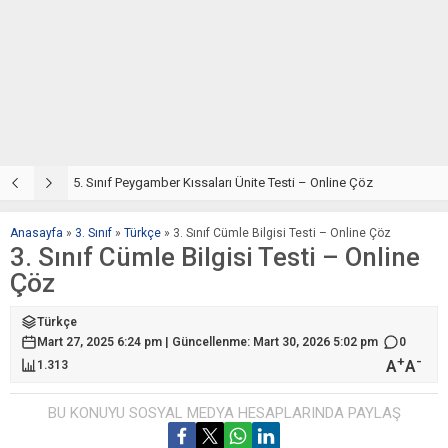
5. Sınıf Din Kültürü ve Ahlak Bilgisi 4. Ünite: Peygamber Kıssaları Çalışmaları
5. Sınıf Peygamber Kıssaları Ünite Testi – Online Çöz
5
Anasayfa
»
3. Sınıf
»
Türkçe
»
3. Sınıf Cümle Bilgisi Testi – Online Çöz
3. Sınıf Cümle Bilgisi Testi – Online
Çöz
Türkçe
Mart 27, 2025 6:24 pm | Güncellenme: Mart 30, 2026 5:02 pm
0
+
-
A
A
1.313
BU KONUYU SOSYAL MEDYA HESAPLARINDA PAYLAŞ