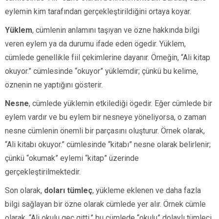
eylemin kim tarafından gerçekleştirildiğini ortaya koyar.
Yüklem
, cümlenin anlamını taşıyan ve özne hakkında bilgi
veren eylem ya da durumu ifade eden ögedir. Yüklem,
cümlede genellikle fiil çekimlerine dayanır. Örneğin, “Ali kitap
okuyor.” cümlesinde “okuyor” yüklemdir; çünkü bu kelime,
öznenin ne yaptığını gösterir.
Nesne
, cümlede yüklemin etkilediği ögedir. Eğer cümlede bir
eylem vardır ve bu eylem bir nesneye yöneliyorsa, o zaman
nesne cümlenin önemli bir parçasını oluşturur. Örnek olarak,
“Ali kitabı okuyor.” cümlesinde “kitabı” nesne olarak belirlenir;
çünkü “okumak” eylemi “kitap” üzerinde
gerçekleştirilmektedir.
Son olarak,
doları tümleç
, yükleme eklenen ve daha fazla
bilgi sağlayan bir özne olarak cümlede yer alır. Örnek cümle
olarak, “Ali okulu geç gitti.” bu cümlede “okulu” dolaylı tümleci