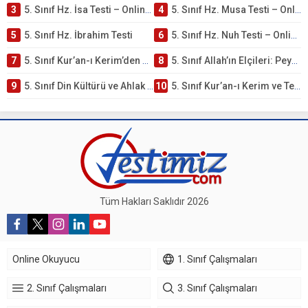
3
5. Sınıf Hz. İsa Testi – Online Çöz
4
5. Sınıf Hz. Musa Testi – Online Çöz
5
5. Sınıf Hz. İbrahim Testi
6
5. Sınıf Hz. Nuh Testi – Online Çöz
7
5. Sınıf Kur’an-ı Kerim’den Öğütler – Peygamber Kıssaları Testi – Online Çöz
8
5. Sınıf Allah’ın Elçileri: Peygamberler Testi – Online Çöz
9
5. Sınıf Din Kültürü ve Ahlak Bilgisi 3. Ünite: Kur’an-ı Kerim Çalışmaları
10
5. Sınıf Kur’an-ı Kerim ve Temel Özellikleri Testi – Online Çöz
Tüm Hakları Saklıdır 2026
Online Okuyucu
1. Sınıf Çalışmaları
2. Sınıf Çalışmaları
3. Sınıf Çalışmaları