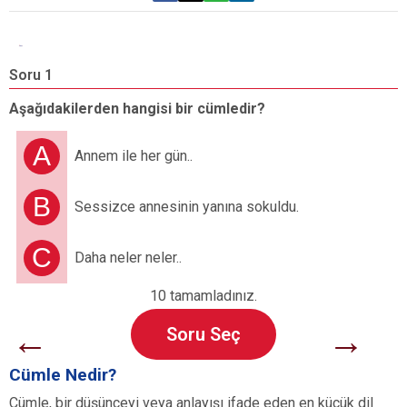
Soru 1
S
Aşağıdakilerden hangisi bir cümledir?
“
c
A
Annem ile her gün..
B
Sessizce annesinin yanına sokuldu.
C
Daha neler neler..
10 tamamladınız.
←
→
Soru Seç
Cümle Nedir?
Cümle, bir düşünceyi veya anlayışı ifade eden en küçük dil