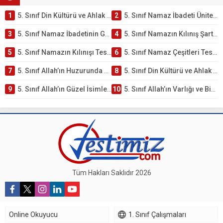
1
5. Sınıf Din Kültürü ve Ahlak Bilgisi 2. Ünite: Namaz İbadeti Çalışmaları
2
5. Sınıf Namaz İbadeti Ünite Testi – Online Çöz
3
5. Sınıf Namaz İbadetinin Getirdiği Faydalar Testi
4
5. Sınıf Namazın Kılınış Şartları Testi
5
5. Sınıf Namazın Kılınışı Testi – Online Çöz
6
5. Sınıf Namaz Çeşitleri Testi – Online Çöz
7
5. Sınıf Allah’ın Huzurunda Olmak – Namaz İbadeti Testi
8
5. Sınıf Din Kültürü ve Ahlak Bilgisi 1. Ünite: Allah İnancı Çalışmaları
9
5. Sınıf Allah’ın Güzel İsimleri Testi – Online Çöz
10
5. Sınıf Allah’ın Varlığı ve Birliği Testi – Online Çöz
Tüm Hakları Saklıdır 2026
Online Okuyucu
1. Sınıf Çalışmaları