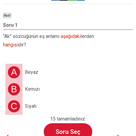
Soru 1
S
“Ak” sözcüğünün eş anlamı
aşağıdaki
lerden
A
hangisi
dir?
f
A
Beyaz
B
Kırmızı
C
Siyah
15 tamamladınız.
←
→
Soru Seç