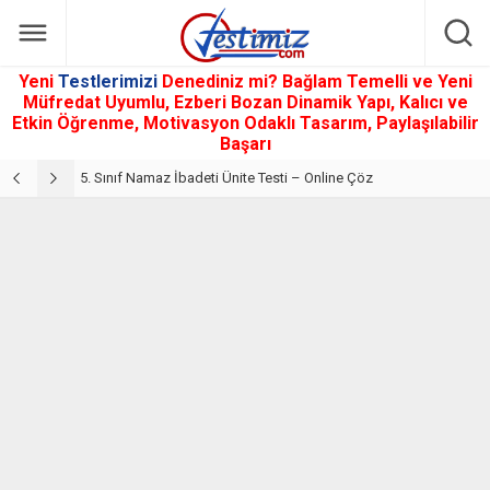
Yeni
Testlerimizi
Denediniz mi? Bağlam Temelli ve Yeni
Müfredat Uyumlu, Ezberi Bozan Dinamik Yapı, Kalıcı ve
Etkin Öğrenme, Motivasyon Odaklı Tasarım, Paylaşılabilir
Başarı
5. Sınıf Din Kültürü ve Ahlak Bilgisi 2. Ünite: Namaz İbadeti Çalışmaları
5. Sınıf Namaz İbadeti Ünite Testi – Online Çöz
5