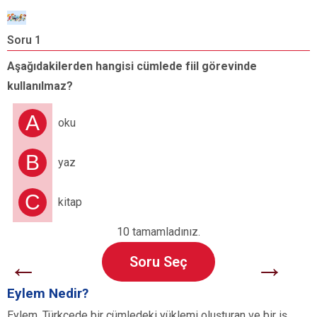
Soru 1
S
Aşağıdakilerden hangisi cümlede fiil görevinde
“
kullanılmaz?
s
A
oku
B
yaz
C
kitap
10 tamamladınız.
←
→
Soru Seç
Eylem Nedir?
Eylem, Türkçede bir cümledeki yüklemi oluşturan ve bir iş,