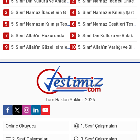
1
5. Sınıf Din Kültürü ve Ahlak Bilgisi 2. Ünite: Namaz İbadeti Çalışmaları
2
5. Sınıf Namaz İbadeti Ünite Testi – Online Çöz
3
5. Sınıf Namaz İbadetinin Getirdiği Faydalar Testi
4
5. Sınıf Namazın Kılınış Şartları Testi
5
5. Sınıf Namazın Kılınışı Testi – Online Çöz
6
5. Sınıf Namaz Çeşitleri Testi – Online Çöz
7
5. Sınıf Allah’ın Huzurunda Olmak – Namaz İbadeti Testi
8
5. Sınıf Din Kültürü ve Ahlak Bilgisi 1. Ünite: Allah İnancı Çalışmaları
9
5. Sınıf Allah’ın Güzel İsimleri Testi – Online Çöz
10
5. Sınıf Allah’ın Varlığı ve Birliği Testi – Online Çöz
Tüm Hakları Saklıdır 2026
Online Okuyucu
1. Sınıf Çalışmaları
2. Sınıf Çalışmaları
3. Sınıf Çalışmaları