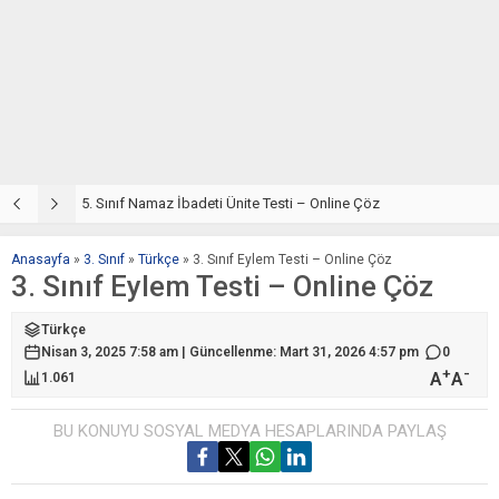
5. Sınıf Din Kültürü ve Ahlak Bilgisi 2. Ünite: Namaz İbadeti Çalışmaları
5. Sınıf Namaz İbadeti Ünite Testi – Online Çöz
5
Anasayfa
»
3. Sınıf
»
Türkçe
»
3. Sınıf Eylem Testi – Online Çöz
3. Sınıf Eylem Testi – Online Çöz
Türkçe
Nisan 3, 2025 7:58 am | Güncellenme: Mart 31, 2026 4:57 pm
0
+
-
A
A
1.061
BU KONUYU SOSYAL MEDYA HESAPLARINDA PAYLAŞ