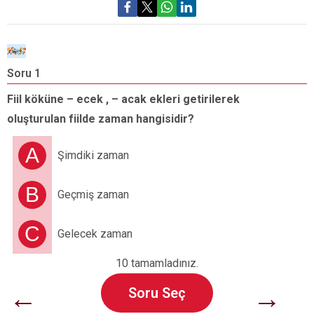
Soru 1
S
Fiil köküne – ecek , – acak ekleri getirilerek
F
oluşturulan fiilde zaman hangisidir?
b
b
A
Şimdiki zaman
B
Geçmiş zaman
C
Gelecek zaman
10 tamamladınız.
←
→
Soru Seç