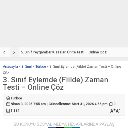
5. Sınıf Din Kültürü ve Ahlak Bilgisi 4. Ünite: Peygamber Kıssaları Çalışmaları
5. Sınıf Peygamber Kıssaları Ünite Testi – Online Çöz
5
Anasayfa
»
3. Sınıf
»
Türkçe
»
3. Sınıf Eylemde (Fiilde) Zaman Testi – Online
Çöz
3. Sınıf Eylemde (Fiilde) Zaman
Testi – Online Çöz
Türkçe
Nisan 3, 2025 7:55 am | Güncellenme: Mart 31, 2026 4:55 pm
0
+
-
A
A
1.184
BU KONUYU SOSYAL MEDYA HESAPLARINDA PAYLAŞ