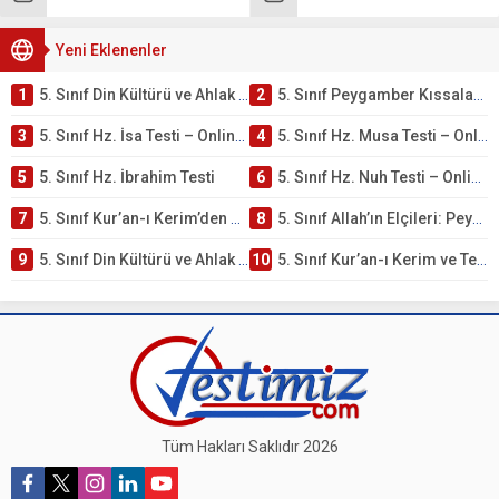
Yeni Eklenenler
1
5. Sınıf Din Kültürü ve Ahlak Bilgisi 4. Ünite: Peygamber Kıssaları Çalışmaları
2
5. Sınıf Peygamber Kıssaları Ünite Testi – Online Çöz
3
5. Sınıf Hz. İsa Testi – Online Çöz
4
5. Sınıf Hz. Musa Testi – Online Çöz
5
5. Sınıf Hz. İbrahim Testi
6
5. Sınıf Hz. Nuh Testi – Online Çöz
7
5. Sınıf Kur’an-ı Kerim’den Öğütler – Peygamber Kıssaları Testi – Online Çöz
8
5. Sınıf Allah’ın Elçileri: Peygamberler Testi – Online Çöz
9
5. Sınıf Din Kültürü ve Ahlak Bilgisi 3. Ünite: Kur’an-ı Kerim Çalışmaları
10
5. Sınıf Kur’an-ı Kerim ve Temel Özellikleri Testi – Online Çöz
Tüm Hakları Saklıdır 2026