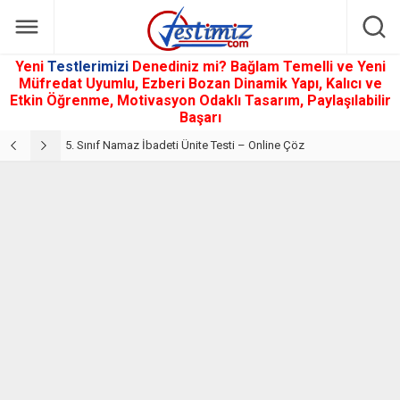
Yeni
Testlerimizi
Denediniz mi? Bağlam Temelli ve Yeni
Müfredat Uyumlu, Ezberi Bozan Dinamik Yapı, Kalıcı ve
Etkin Öğrenme, Motivasyon Odaklı Tasarım, Paylaşılabilir
Başarı
5. Sınıf Din Kültürü ve Ahlak Bilgisi 2. Ünite: Namaz İbadeti Çalışmaları
5. Sınıf Namaz İbadeti Ünite Testi – Online Çöz
5