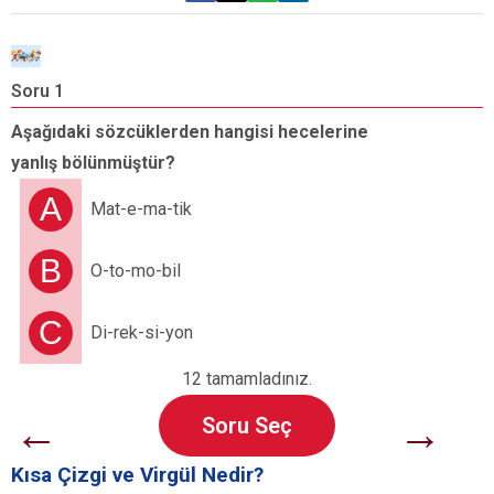
Soru 1
S
Aşağıdaki sözcüklerden hangisi hecelerine
A
yanlış bölünmüştür?
y
A
Mat-e-ma-tik
B
O-to-mo-bil
C
Di-rek-si-yon
12 tamamladınız.
←
→
Soru Seç
Kısa Çizgi ve Virgül Nedir?