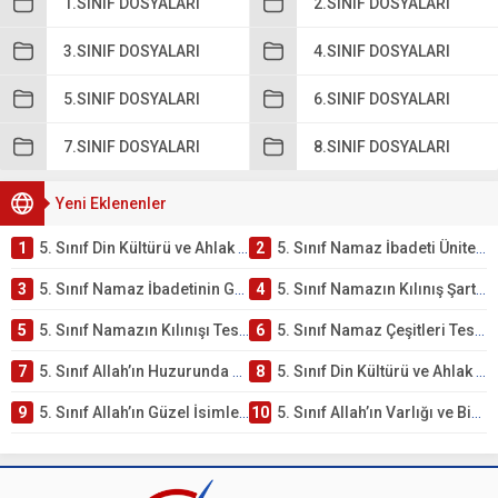
1.SINIF DOSYALARI
2.SINIF DOSYALARI
3.SINIF DOSYALARI
4.SINIF DOSYALARI
5.SINIF DOSYALARI
6.SINIF DOSYALARI
7.SINIF DOSYALARI
8.SINIF DOSYALARI
Yeni Eklenenler
1
5. Sınıf Din Kültürü ve Ahlak Bilgisi 2. Ünite: Namaz İbadeti Çalışmaları
2
5. Sınıf Namaz İbadeti Ünite Testi – Online Çöz
3
5. Sınıf Namaz İbadetinin Getirdiği Faydalar Testi
4
5. Sınıf Namazın Kılınış Şartları Testi
5
5. Sınıf Namazın Kılınışı Testi – Online Çöz
6
5. Sınıf Namaz Çeşitleri Testi – Online Çöz
7
5. Sınıf Allah’ın Huzurunda Olmak – Namaz İbadeti Testi
8
5. Sınıf Din Kültürü ve Ahlak Bilgisi 1. Ünite: Allah İnancı Çalışmaları
9
5. Sınıf Allah’ın Güzel İsimleri Testi – Online Çöz
10
5. Sınıf Allah’ın Varlığı ve Birliği Testi – Online Çöz