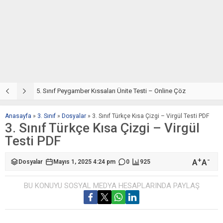
5. Sınıf Din Kültürü ve Ahlak Bilgisi 4. Ünite: Peygamber Kıssaları Çalışmaları
5. Sınıf Peygamber Kıssaları Ünite Testi – Online Çöz
5
Anasayfa
»
3. Sınıf
»
Dosyalar
»
3. Sınıf Türkçe Kısa Çizgi – Virgül Testi PDF
3. Sınıf Türkçe Kısa Çizgi – Virgül
Testi PDF
+
-
A
A
Dosyalar
Mayıs 1, 2025 4:24 pm
0
925
BU KONUYU SOSYAL MEDYA HESAPLARINDA PAYLAŞ