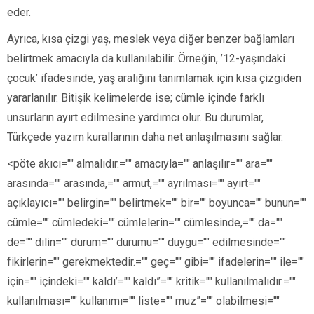
eder.
Ayrıca, kısa çizgi yaş, meslek veya diğer benzer bağlamları
belirtmek amacıyla da kullanılabilir. Örneğin, ’12-yaşındaki
çocuk’ ifadesinde, yaş aralığını tanımlamak için kısa çizgiden
yararlanılır. Bitişik kelimelerde ise; cümle içinde farklı
unsurların ayırt edilmesine yardımcı olur. Bu durumlar,
Türkçede yazım kurallarının daha net anlaşılmasını sağlar.
<pöte akıcı="" almalıdır.="" amacıyla="" anlaşılır="" ara=""
arasında="" arasında,="" armut,="" ayrılması="" ayırt=""
açıklayıcı="" belirgin="" belirtmek="" bir="" boyunca="" bunun=""
cümle="" cümledeki="" cümlelerin="" cümlesinde,="" da=""
de="" dilin="" durum="" durumu="" duygu="" edilmesinde=""
fikirlerin="" gerekmektedir.="" geç="" gibi="" ifadelerin="" ile=""
için="" içindeki="" kaldı’="" kaldı”="" kritik="" kullanılmalıdır.=""
kullanılması="" kullanımı="" liste="" muz”="" olabilmesi=""