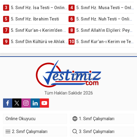
3
5. Sınıf Hz. İsa Testi – Online Çöz
4
5. Sınıf Hz. Musa Testi – Online Çöz
5
5. Sınıf Hz. İbrahim Testi
6
5. Sınıf Hz. Nuh Testi – Online Çöz
7
5. Sınıf Kur’an-ı Kerim’den Öğütler – Peygamber Kıssaları Testi – Online Çöz
8
5. Sınıf Allah’ın Elçileri: Peygamberler Testi – Online Çöz
9
5. Sınıf Din Kültürü ve Ahlak Bilgisi 3. Ünite: Kur’an-ı Kerim Çalışmaları
10
5. Sınıf Kur’an-ı Kerim ve Temel Özellikleri Testi – Online Çöz
Tüm Hakları Saklıdır 2026
Online Okuyucu
1. Sınıf Çalışmaları
2. Sınıf Çalışmaları
3. Sınıf Çalışmaları