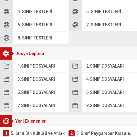
4. SINIF TESTLERI
5. SINIF TESTLERI
6. SINIF TESTLERI
7. SINIF TESTLERI
8. SINIF TESTLERI
Dosya Deposu
1.SINIF DOSYALARI
2.SINIF DOSYALARI
3.SINIF DOSYALARI
4.SINIF DOSYALARI
5.SINIF DOSYALARI
6.SINIF DOSYALARI
7.SINIF DOSYALARI
8.SINIF DOSYALARI
Yeni Eklenenler
1
5. Sınıf Din Kültürü ve Ahlak Bilgisi 4. Ünite: Peygamber Kıssaları Çalışmaları
2
5. Sınıf Peygamber Kıssaları Ünite Testi – Online Çöz