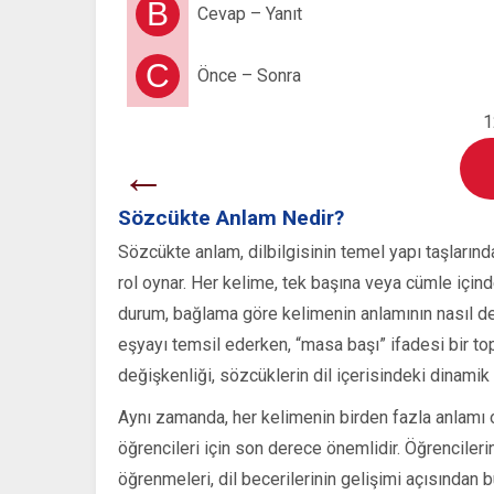
B
Cevap – Yanıt
C
Önce – Sonra
1
←
Sözcükte Anlam Nedir?
Sözcükte anlam, dilbilgisinin temel yapı taşlarından
rol oynar. Her kelime, tek başına veya cümle içinde
durum, bağlama göre kelimenin anlamının nasıl değ
eşyayı temsil ederken, “masa başı” ifadesi bir top
değişkenliği, sözcüklerin dil içerisindeki dinamik 
Aynı zamanda, her kelimenin birden fazla anlamı o
öğrencileri için son derece önemlidir. Öğrencilerin
öğrenmeleri, dil becerilerinin gelişimi açısından 