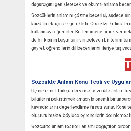
dağarcığını genişletecek ve okuma-anlama beceril
Sözcüklerin anlamını çözme becerisi, sadece sınav
kurabilmek için de gereklidir. Çocuklar, kelimeleri
kullanmayı öğrenirler. Bu fenomene örnek vermek
de bir kişinin başarısını simgeleyen bir terimi te
gayret, öğrencilerin dil becerilerini ileriye taşıyaca
T
Sözcükte Anlam Konu Testi ve Uygulam
Üçüncü sınıf Türkçe dersinde sözcükte anlam testl
bilgilerini pekiştirmek amacıyla önemli bir unsurdu
kavradıklarını değerlendirme fırsatı sunar. Konu te
oluşturulmakta, böylece öğrencilerin derinlemesi
Sözcükte anlam testleri, anlamı değiştiren birden f