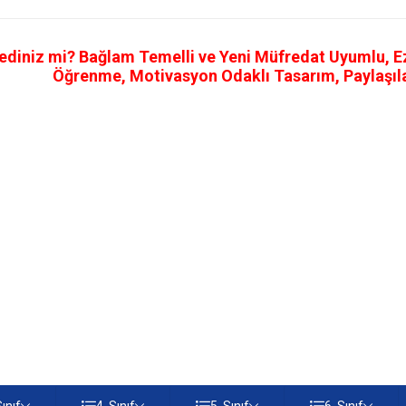
ediniz mi? Bağlam Temelli ve Yeni Müfredat Uyumlu, Ezb
Öğrenme, Motivasyon Odaklı Tasarım, Paylaşılab
Sınıf
4. Sınıf
5. Sınıf
6. Sınıf