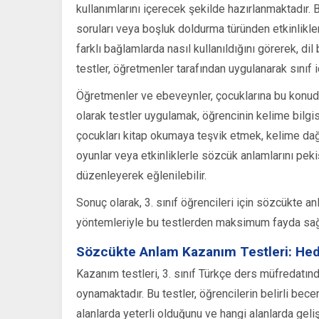
kullanımlarını içerecek şekilde hazırlanmaktadır. 
soruları veya boşluk doldurma türünden etkinlikler 
farklı bağlamlarda nasıl kullanıldığını görerek, dil 
testler, öğretmenler tarafından uygulanarak sınıf iç
Öğretmenler ve ebeveynler, çocuklarına bu konuda d
olarak testler uygulamak, öğrencinin kelime bilgis
çocukları kitap okumaya teşvik etmek, kelime dağa
oyunlar veya etkinliklerle sözcük anlamlarını pekiş
düzenleyerek eğlenilebilir.
Sonuç olarak, 3. sınıf öğrencileri için sözcükte a
yöntemleriyle bu testlerden maksimum fayda sağl
Sözcükte Anlam Kazanım Testleri: Hed
Kazanım testleri, 3. sınıf Türkçe ders müfredatında
oynamaktadır. Bu testler, öğrencilerin belirli bece
alanlarda yeterli olduğunu ve hangi alanlarda gel