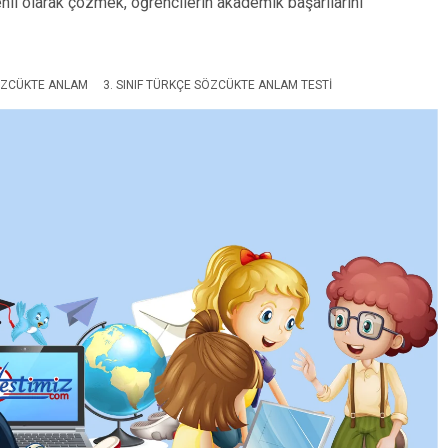
nli olarak çözmek, öğrencilerin akademik başarılarını
SÖZCÜKTE ANLAM
3. SINIF TÜRKÇE SÖZCÜKTE ANLAM TESTI