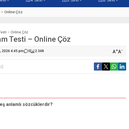
ti – Online Çöz
5. Sınıf Kur’an-ı Kerim’in Ana 
Testi – Online Çöz
am Testi – Online Çöz
+
-
A
A
0, 2026 4:45 pm
0
2.348
AŞ
S
eş anlamlı sözcüklerdir?
A