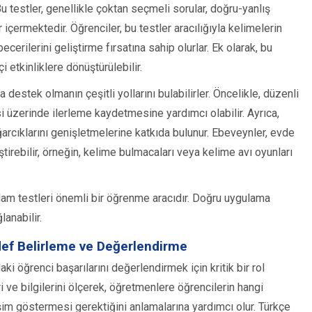
Bu testler, genellikle çoktan seçmeli sorular, doğru-yanlış
içermektedir. Öğrenciler, bu testler aracılığıyla kelimelerin
becerilerini geliştirme fırsatına sahip olurlar. Ek olarak, bu
i etkinliklere dönüştürülebilir.
estek olmanın çeşitli yollarını bulabilirler. Öncelikle, düzenli
i üzerinde ilerleme kaydetmesine yardımcı olabilir. Ayrıca,
rcıklarını genişletmelerine katkıda bulunur. Ebeveynler, evde
tirebilir, örneğin, kelime bulmacaları veya kelime avı oyunları
nlam testleri önemli bir öğrenme aracıdır. Doğru uygulama
anabilir.
ef Belirleme ve Değerlendirme
ki öğrenci başarılarını değerlendirmek için kritik bir rol
ri ve bilgilerini ölçerek, öğretmenlere öğrencilerin hangi
işim göstermesi gerektiğini anlamalarına yardımcı olur. Türkçe