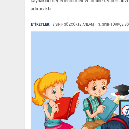
kaynakları değerlendirmek ve online testleri düze
artıracaktır.
ETİKETLER:
3 SINIF SÖZCÜKTE ANLAM
3. SINIF TÜRKÇE 