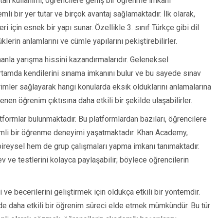
rtan kullanımı, öğrencilere geniş bir öğrenme imkanı
 bir yer tutar ve birçok avantaj sağlamaktadır. İlk olarak,
ri için esnek bir yapı sunar. Özellikle 3. sınıf Türkçe gibi dil
üklerin anlamlarını ve cümle yapılarını pekiştirebilirler.
manla yarışma hissini kazandırmalarıdır. Geleneksel
ortamda kendilerini sınama imkanını bulur ve bu sayede sınav
ildirimler sağlayarak hangi konularda eksik olduklarını anlamalarına
nen öğrenim çıktısına daha etkili bir şekilde ulaşabilirler.
tformlar bulunmaktadır. Bu platformlardan bazıları, öğrencilere
şimli bir öğrenme deneyimi yaşatmaktadır. Khan Academy,
bireysel hem de grup çalışmaları yapma imkanı tanımaktadır.
ev ve testlerini kolayca paylaşabilir; böylece öğrencilerin
 ve becerilerini geliştirmek için oldukça etkili bir yöntemdir.
sinde daha etkili bir öğrenim süreci elde etmek mümkündür. Bu tür