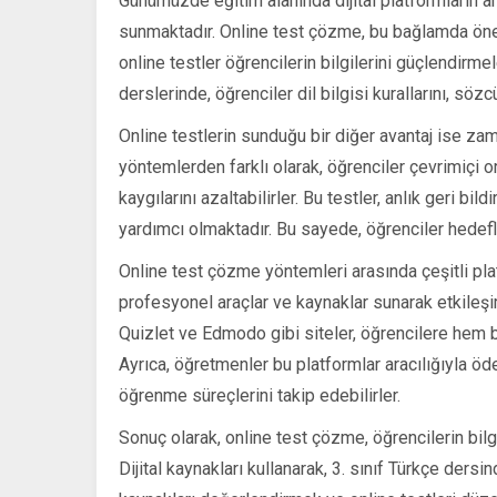
Günümüzde eğitim alanında dijital platformların a
sunmaktadır. Online test çözme, bu bağlamda önemli
online testler öğrencilerin bilgilerini güçlendirmele
derslerinde, öğrenciler dil bilgisi kurallarını, sözc
Online testlerin sunduğu bir diğer avantaj ise za
yöntemlerden farklı olarak, öğrenciler çevrimiçi 
kaygılarını azaltabilirler. Bu testler, anlık geri b
yardımcı olmaktadır. Bu sayede, öğrenciler hedefle
Online test çözme yöntemleri arasında çeşitli pla
profesyonel araçlar ve kaynaklar sunarak etkile
Quizlet ve Edmodo gibi siteler, öğrencilere hem 
Ayrıca, öğretmenler bu platformlar aracılığıyla öd
öğrenme süreçlerini takip edebilirler.
Sonuç olarak, online test çözme, öğrencilerin bilgi
Dijital kaynakları kullanarak, 3. sınıf Türkçe der