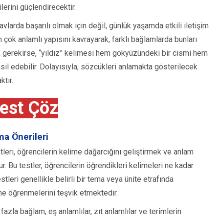
erini güçlendirecektir.
larda başarılı olmak için değil, günlük yaşamda etkili iletişim
n çok anlamlı yapısını kavrayarak, farklı bağlamlarda bunları
 gerekirse, “yıldız” kelimesi hem gökyüzündeki bir cismi hem
msil edebilir. Dolayısıyla, sözcükleri anlamakta gösterilecek
ktır.
est Çöz
a Önerileri
eri, öğrencilerin kelime dağarcığını geliştirmek ve anlam
r. Bu testler, öğrencilerin öğrendikleri kelimeleri ne kadar
stleri genellikle belirli bir tema veya ünite etrafında
ne öğrenmelerini teşvik etmektedir.
azla bağlam, eş anlamlılar, zıt anlamlılar ve terimlerin