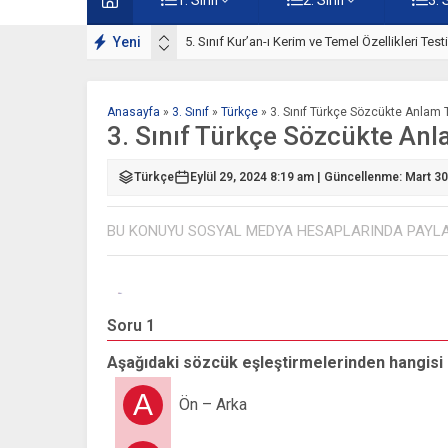
ışmaları
Yeni
5. Sınıf Kur’an-ı Kerim ve Temel Özellikleri Tes
Anasayfa
»
3. Sınıf
»
Türkçe
»
3. Sınıf Türkçe Sözcükte Anlam 
3. Sınıf Türkçe Sözcükte Anl
Türkçe
Eylül 29, 2024 8:19 am | Güncellenme: Mart 3
BU KONUYU SOSYAL MEDYA HESAPLARINDA PAYL
Soru 1
Aşağıdaki sözcük eşleştirmelerinden hangisi 
A
Ön – Arka